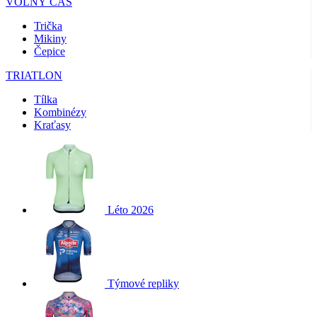
VOLNÝ ČAS
Trička
Mikiny
Čepice
TRIATLON
Tílka
Kombinézy
Kraťasy
Léto 2026
Týmové repliky