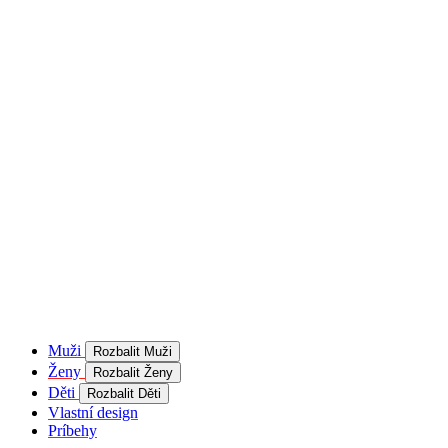
product[40001957]
www.kalaswear.sk
1 rok
používateľ
product[40000884]
www.kalaswear.sk
1 rok
product[40001992]
www.kalaswear.sk
1 rok
product[40001955]
www.kalaswear.sk
1 rok
product[40001956]
www.kalaswear.sk
1 rok
product[40001980]
www.kalaswear.sk
1 rok
product[40001959]
www.kalaswear.sk
1 rok
product[40001971]
www.kalaswear.sk
1 rok
product[40001887]
www.kalaswear.sk
1 rok
product[40001865]
www.kalaswear.sk
1 rok
product[40003304]
www.kalaswear.sk
1 rok
__Secure-YNID
.youtube.com
5
mesiacov
Muži
Rozbalit Muži
4 týždne
Ženy
Rozbalit Ženy
product[40001945]
www.kalaswear.sk
1 rok
Děti
Rozbalit Děti
Vlastní design
product[40001968]
www.kalaswear.sk
1 rok
Príbehy
product[40002009]
www.kalaswear.sk
1 rok