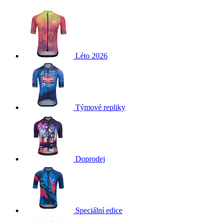
Léto 2026
Týmové repliky
Doprodej
Speciální edice