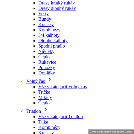
Dresy krátký rukáv
Dresy dlouhý rukáv
Vesty
Bundy
Kraťasy
Kombinézy
3/4 kalhoty
Dlouhé kalhoty
Spodní prádlo
Návleky
Čepice
Rukavice
Ponožky
Doplňky
Volný čas
Vše v kategorii Volný čas
Trička
Mikiny
Čepice
Triatlon
Vše v kategorii Triatlon
Tílka
Kombinézy
Kraťasy
Jsme offline, nechte nám prosím vzkaz!