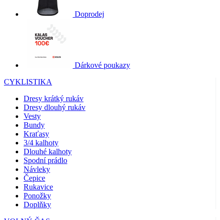
Doprodej
Dárkové poukazy
CYKLISTIKA
Dresy krátký rukáv
Dresy dlouhý rukáv
Vesty
Bundy
Kraťasy
3/4 kalhoty
Dlouhé kalhoty
Spodní prádlo
Návleky
Čepice
Rukavice
Ponožky
Doplňky