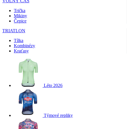
VOLNÝ ČAS
Trička
Mikiny
Čepice
TRIATLON
Tílka
Kombinézy
Kraťasy
Léto 2026
Týmové repliky