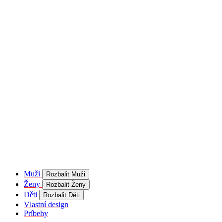
product[40001957]
www.kalaswear.sk
1 rok
používateľ
product[40000884]
www.kalaswear.sk
1 rok
product[40001992]
www.kalaswear.sk
1 rok
product[40001955]
www.kalaswear.sk
1 rok
product[40001956]
www.kalaswear.sk
1 rok
product[40001980]
www.kalaswear.sk
1 rok
product[40001959]
www.kalaswear.sk
1 rok
product[40001971]
www.kalaswear.sk
1 rok
product[40001887]
www.kalaswear.sk
1 rok
product[40001865]
www.kalaswear.sk
1 rok
product[40003304]
www.kalaswear.sk
1 rok
__Secure-YNID
.youtube.com
5
mesiacov
Muži
Rozbalit Muži
4 týždne
Ženy
Rozbalit Ženy
product[40001945]
www.kalaswear.sk
1 rok
Děti
Rozbalit Děti
Vlastní design
product[40001968]
www.kalaswear.sk
1 rok
Príbehy
product[40002009]
www.kalaswear.sk
1 rok