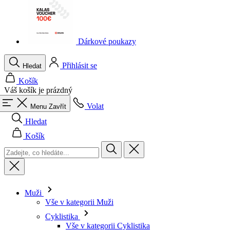
Dárkové poukazy
Přihlásit se
Hledat
Košík
Váš košík je prázdný
Volat
Menu
Zavřít
Hledat
Košík
Muži
Vše v kategorii Muži
Cyklistika
Vše v kategorii Cyklistika