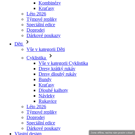
Doprodej
Dárkové poukazy
Děti
Vše v kategorii Děti
Cyklistika
Vše v kategorii Cyklistika
Dresy krátký rukáv
Dresy dlouhý rukáv
Bundy
Kraťasy
Dlouhé kalhoty
Návleky
Rukavice
Léto 2026
Týmové repliky
Doprodej
Speciální edice
Dárkové poukazy
Vlastní design
Príbehy
Informace
Obchodní podmínky
Informace o zpracovávání osobních údajů
Jsme offline, nechte nám prosím vzkaz!