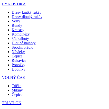
CYKLISTIKA
Dresy krátký rukáv
Dresy dlouhý rukáv
Vesty
Bundy
Kraťasy
Kombinézy
3/4 kalhoty
Dlouhé kalhoty
Spodní prádlo
Návleky
Čepice
Rukavice
Ponožky
Doplňky
VOLNÝ ČAS
Trička
Mikiny
Čepice
TRIATLON