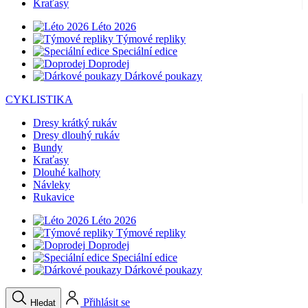
Doprodej
Dárkové poukazy
CYKLISTIKA
Dresy krátký rukáv
Dresy dlouhý rukáv
Bundy
Kraťasy
Dlouhé kalhoty
Návleky
Rukavice
Léto 2026
Týmové repliky
Doprodej
Speciální edice
Dárkové poukazy
Přihlásit se
Hledat
Košík
Váš košík je prázdný
Volat
Menu
Zavřít