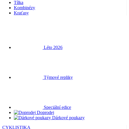
Tílka
Kombinézy
Kraťasy
Léto 2026
Týmové repliky
Speciální edice
Doprodej
Dárkové poukazy
CYKLISTIKA
Dresy krátký rukáv
Dresy dlouhý rukáv
Vesty
Bundy