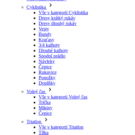
Vesty
Bundy
Kraťasy
3/4 kalhoty
Dlouhé kalhoty
Spodní prádlo
Návleky
Čepice
Rukavice
Ponožky
Doplňky
Volný čas
Vše v kategorii Volný čas
Trička
Mikiny
Čepice
Triatlon
Vše v kategorii Triatlon
Tílka
Kombinézy
Kraťasy
Léto 2026
Týmové repliky
Speciální edice