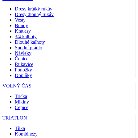
Kraťasy
3/4 kalhoty
Dlouhé kalhoty
Spodní prádlo
Návleky
Čepice
Rukavice
Ponožky
Doplňky
VOLNÝ ČAS
Trička
Mikiny
Čepice
TRIATLON
Tílka
Kombinézy
Kraťasy
Léto 2026
Týmové repliky
Speciální edice