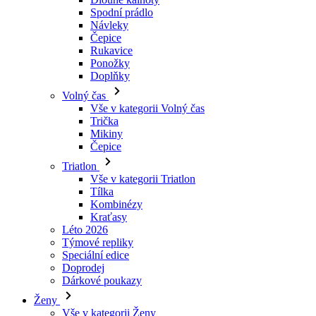
Ponožky
Doplňky
Volný čas
Vše v kategorii Volný čas
Trička
Mikiny
Čepice
Triatlon
Vše v kategorii Triatlon
Tílka
Kombinézy
Kraťasy
Léto 2026
Týmové repliky
Speciální edice
Doprodej
Dárkové poukazy
Ženy
Vše v kategorii Ženy
Cyklistika
Vše v kategorii Cyklistika
Dresy krátký rukáv
Dresy dlouhý rukáv