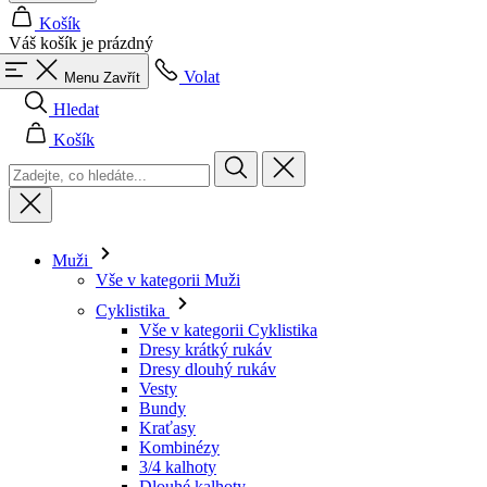
Hledat
Košík
Muži
Vše v kategorii Muži
Cyklistika
Vše v kategorii Cyklistika
Dresy krátký rukáv
Dresy dlouhý rukáv
Vesty
Bundy
Kraťasy
Kombinézy
3/4 kalhoty
Dlouhé kalhoty
Spodní prádlo
Návleky
Čepice
Rukavice