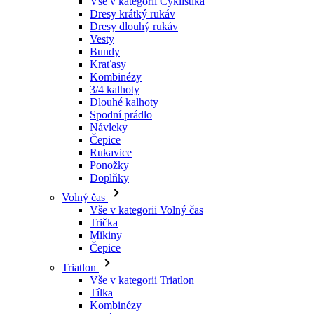
Kraťasy
Kombinézy
3/4 kalhoty
Dlouhé kalhoty
Spodní prádlo
Návleky
Čepice
Rukavice
Ponožky
Doplňky
Volný čas
Vše v kategorii Volný čas
Trička
Mikiny
Čepice
Triatlon
Vše v kategorii Triatlon
Tílka
Kombinézy
Kraťasy
Léto 2026
Týmové repliky
Speciální edice
Doprodej