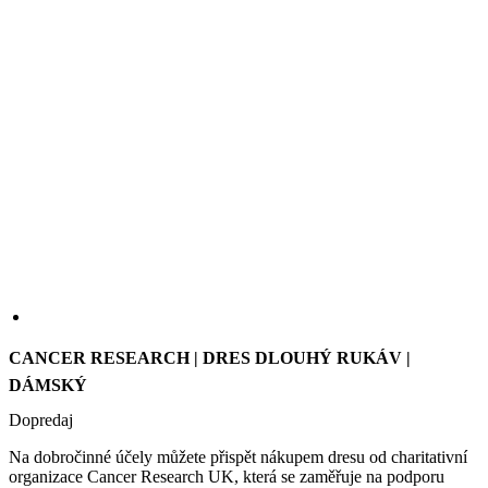
CANCER RESEARCH | DRES DLOUHÝ RUKÁV |
DÁMSKÝ
Dopredaj
Na dobročinné účely můžete přispět nákupem dresu od charitativní
organizace Cancer Research UK, která se zaměřuje na podporu
výzkumu rakoviny a je závislá pouze na veřejných prostředcích.
Koupí tohoto produktu přispějete 20% z částky na podporu této
charitativní organizace a zároveň získáte kvalitní produkt v
atraktivním designu.