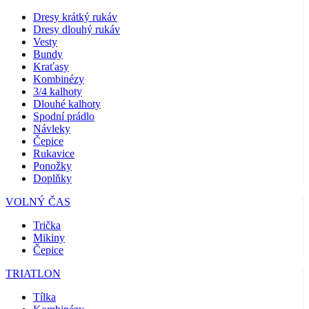
Dresy krátký rukáv
Dresy dlouhý rukáv
Vesty
Bundy
Kraťasy
Kombinézy
3/4 kalhoty
Dlouhé kalhoty
Spodní prádlo
Návleky
Čepice
Rukavice
Ponožky
Doplňky
VOLNÝ ČAS
Trička
Mikiny
Čepice
TRIATLON
Tílka