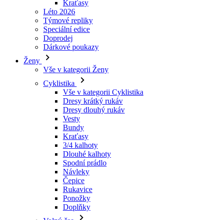
Dárkové poukazy
Ženy
Vše v kategorii Ženy
Cyklistika
Vše v kategorii Cyklistika
Dresy krátký rukáv
Dresy dlouhý rukáv
Vesty
Bundy
Kraťasy
3/4 kalhoty
Dlouhé kalhoty
Spodní prádlo
Návleky
Čepice
Rukavice
Ponožky
Doplňky
Volný čas
Vše v kategorii Volný čas
Trička
Mikiny
Čepice