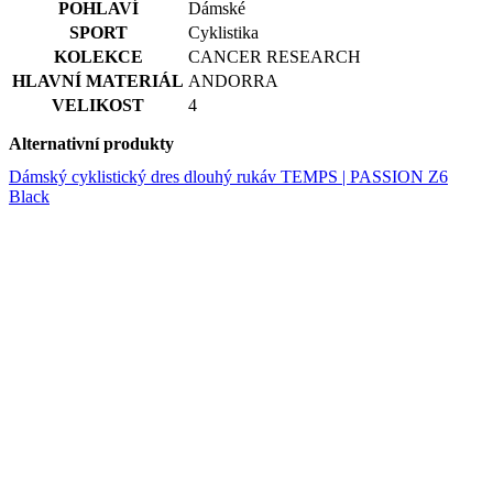
VELIKOST
4
Alternativní produkty
Dámský cyklistický dres dlouhý rukáv TEMPS | PASSION Z6
Black