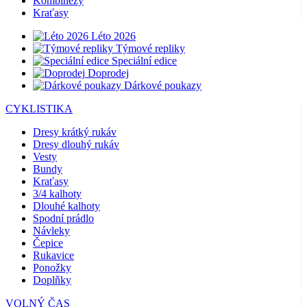
Kombinézy
Kraťasy
Léto 2026
Týmové repliky
Speciální edice
Doprodej
Dárkové poukazy
CYKLISTIKA
Dresy krátký rukáv
Dresy dlouhý rukáv
Vesty
Bundy
Kraťasy
3/4 kalhoty
Dlouhé kalhoty
Spodní prádlo
Návleky
Čepice
Rukavice
Ponožky
Doplňky
VOLNÝ ČAS