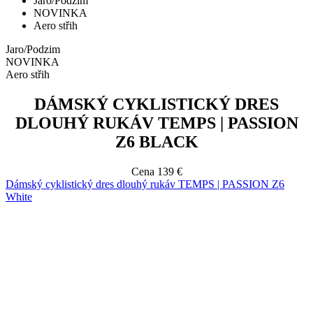
NOVINKA
Aero střih
DÁMSKÝ CYKLISTICKÝ DRES
DLOUHÝ RUKÁV TEMPS | PASSION
Z6 BLACK
Cena
139 €
Dámský cyklistický dres dlouhý rukáv TEMPS | PASSION Z6
White