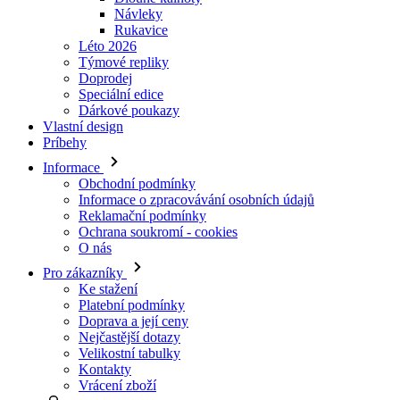
Doprodej
Speciální edice
Dárkové poukazy
Vlastní design
Príbehy
Informace
Obchodní podmínky
Informace o zpracovávání osobních údajů
Reklamační podmínky
Ochrana soukromí - cookies
O nás
Pro zákazníky
Ke stažení
Platební podmínky
Doprava a její ceny
Nejčastější dotazy
Velikostní tabulky
Kontakty
Vrácení zboží
Přihlásit se