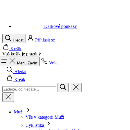
Dárkové poukazy
Přihlásit se
Hledat
Košík
Váš košík je prázdný
Volat
Menu
Zavřít
Hledat
Košík
Muži
Vše v kategorii Muži
Cyklistika
Vše v kategorii Cyklistika
Dresy krátký rukáv
Dresy dlouhý rukáv
Vesty
Bundy