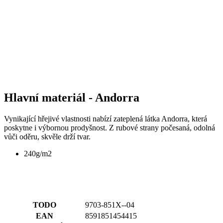
Hlavní materiál - Andorra
Vynikající hřejivé vlastnosti nabízí zateplená látka Andorra, která
poskytne i výbornou prodyšnost. Z rubové strany počesaná, odolná
vůči oděru, skvěle drží tvar.
240g/m2
TODO
9703-851X--04
EAN
8591851454415
POHLAVÍ
Dámské
SPORT
Cyklistika
KOLEKCE
CANCER RESEARCH
HLAVNÍ MATERIÁL
ANDORRA