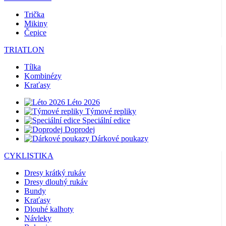
Trička
Mikiny
Čepice
TRIATLON
Tílka
Kombinézy
Kraťasy
Léto 2026
Týmové repliky
Speciální edice
Doprodej
Dárkové poukazy
CYKLISTIKA
Dresy krátký rukáv
Dresy dlouhý rukáv
Bundy
Kraťasy
Dlouhé kalhoty
Návleky