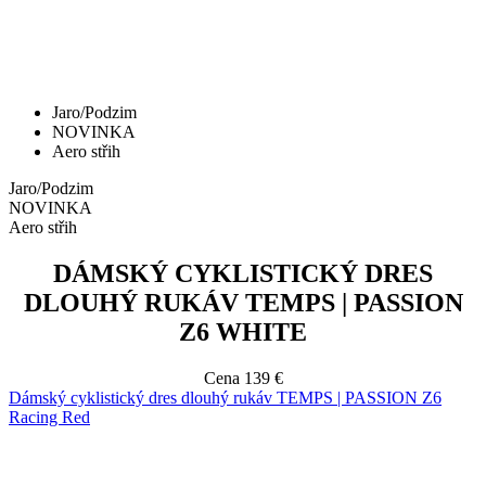
Jaro/Podzim
NOVINKA
Aero střih
Jaro/Podzim
NOVINKA
Aero střih
DÁMSKÝ CYKLISTICKÝ DRES
DLOUHÝ RUKÁV TEMPS | PASSION
Z6 WHITE
Cena
139 €
Dámský cyklistický dres dlouhý rukáv TEMPS | PASSION Z6
Racing Red