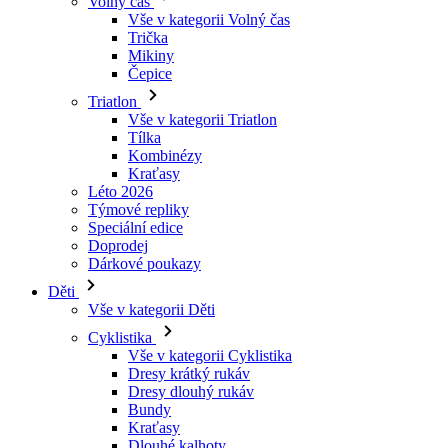
Triatlon
Vše v kategorii Triatlon
Tílka
Kombinézy
Kraťasy
Léto 2026
Týmové repliky
Speciální edice
Doprodej
Dárkové poukazy
Děti
Vše v kategorii Děti
Cyklistika
Vše v kategorii Cyklistika
Dresy krátký rukáv
Dresy dlouhý rukáv
Bundy
Kraťasy
Dlouhé kalhoty
Návleky
Rukavice
Léto 2026
Týmové repliky