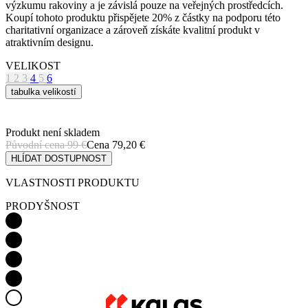
VELIKOST
1
2
3
4
5
6
tabulka velikostí
Produkt není skladem
Původní cena
99 €
Cena
79,20 €
HLÍDAT DOSTUPNOST
VLASTNOSTI PRODUKTU
PRODYŠNOST
AERODYNAMIKA