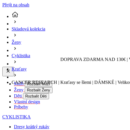
Přejít na obsah
Skladová kolekcia
Ženy
Cyklistika
DOPRAVA ZDARMA NAD 130€ | 
Kraťasy
CANCER RESEARCH | Kraťasy se šlemi | DÁMSKÉ | Velikos
Muži
Rozbalit Muži
Ženy
Rozbalit Ženy
Děti
Rozbalit Děti
Vlastní design
Príbehy
CYKLISTIKA
Dresy krátký rukáv