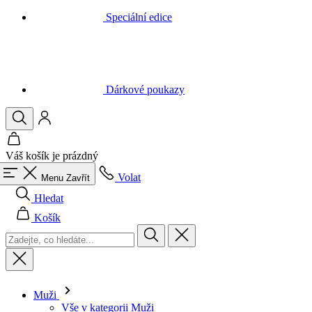
Dárkové poukazy
Váš košík je prázdný
Volat
Menu
Zavřít
Hledat
Košík
Muži
Vše v kategorii Muži
Cyklistika
Vše v kategorii Cyklistika
Dresy krátký rukáv
Dresy dlouhý rukáv