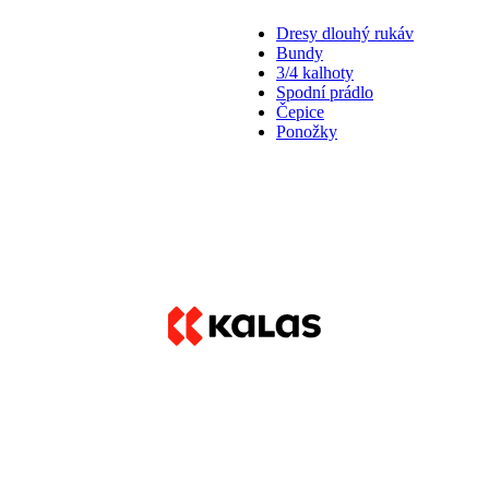
Dresy dlouhý rukáv
Bundy
3/4 kalhoty
Spodní prádlo
Čepice
Ponožky