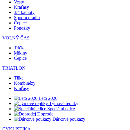
Vesty
Kraťasy
3/4 kalhoty
Spodní prádlo
Čepice
Ponožky
VOLNÝ ČAS
Trička
Mikiny
Čepice
TRIATLON
Tílka
Kombinézy
Kraťasy
Léto 2026
Týmové repliky
Speciální edice
Doprodej
Dárkové poukazy
CYKLISTIKA