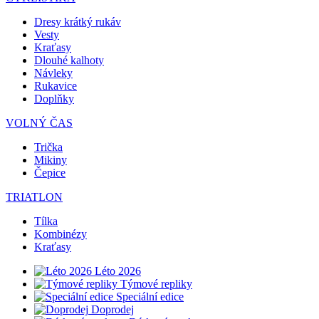
Dresy krátký rukáv
Vesty
Kraťasy
Dlouhé kalhoty
Návleky
Rukavice
Doplňky
VOLNÝ ČAS
Trička
Mikiny
Čepice
TRIATLON
Tílka
Kombinézy
Kraťasy
Léto 2026
Týmové repliky
Speciální edice
Doprodej