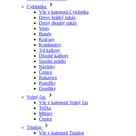
Vesty
Bundy
Kraťasy
Kombinézy
3/4 kalhoty
Dlouhé kalhoty
Spodní prádlo
Návleky
Čepice
Rukavice
Ponožky
Doplňky
Volný čas
Vše v kategorii Volný čas
Trička
Mikiny
Čepice
Triatlon
Vše v kategorii Triatlon
Tílka
Kombinézy
Kraťasy
Léto 2026
Týmové repliky