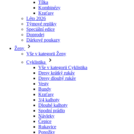
Speciální edice
Doprodej
Dárkové poukazy
Ženy
Vše v kategorii Ženy
Cyklistika
Vše v kategorii Cyklistika
Dresy krátký rukáv
Dresy dlouhý rukáv
Vesty
Bundy
Kraťasy
3/4 kalhoty
Dlouhé kalhoty
Spodní prádlo
Návleky
Čepice
Rukavice
Ponožky
Doplňky
Volný čas
Vše v kategorii Volný čas
Trička