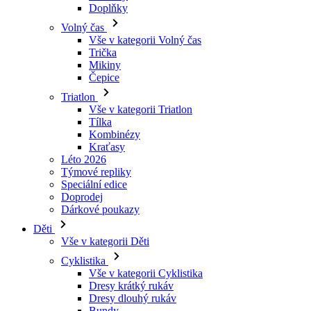
Mikiny
Čepice
Triatlon
Vše v kategorii Triatlon
Tílka
Kombinézy
Kraťasy
Léto 2026
Týmové repliky
Speciální edice
Doprodej
Dárkové poukazy
Děti
Vše v kategorii Děti
Cyklistika
Vše v kategorii Cyklistika
Dresy krátký rukáv
Dresy dlouhý rukáv
Bundy
Kraťasy
Dlouhé kalhoty
Návleky
Rukavice