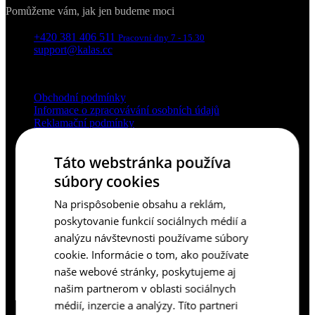
Pomůžeme vám, jak jen budeme moci
+420 381 406 511
Pracovní dny 7 - 15.30
support@kalas.cc
Informace
Obchodní podmínky
Informace o zpracovávání osobních údajů
Reklamační podmínky
Ochrana soukromí - cookies
O nás
Táto webstránka používa
Pro zákazníky
súbory cookies
Ke stažení
Na prispôsobenie obsahu a reklám,
Platební podmínky
poskytovanie funkcií sociálnych médií a
Doprava a její ceny
Nejčastější dotazy
analýzu návštevnosti používame súbory
Velikostní tabulky
cookie. Informácie o tom, ako používate
Kontakty
naše webové stránky, poskytujeme aj
Vrácení zboží
našim partnerom v oblasti sociálnych
médií, inzercie a analýzy. Títo partneri