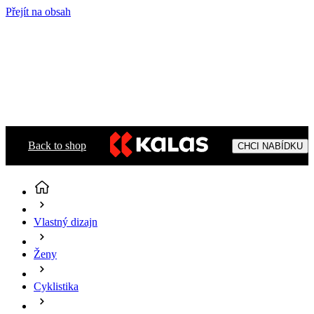
Přejít na obsah
Back to shop
CHCI NABÍDKU
Vlastný dizajn
Ženy
Cyklistika