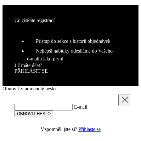
j
T
u
i
Co získáte registrací
r
p
Přístup do sekce s historií objednávek
S
Nejlepší nabídky odesíláme do Vašeho
č
e‑mailu jako první
j
Již máte účet?
Google
š
PŘIHLÁSIT SE
Privacy Policy
d
p
Obnovit zapomenuté heslo
Zavřít
p
E-mail
s
OBNOVIT HESLO
_se20session
www.kalaswear.sk
1 rok
c
Vzpomněli jste si?
Přihlaste se
u