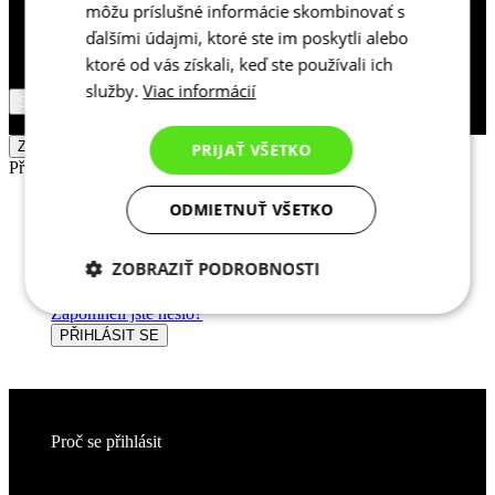
môžu príslušné informácie skombinovať s
ďalšími údajmi, ktoré ste im poskytli alebo
ktoré od vás získali, keď ste používali ich
služby.
Viac informácií
Slovakia / Slovensko
© 2026 KALAS Sportswear
ZOBRAZIT VÝSLEDKY
PRIJAŤ VŠETKO
Přihlášení zákazníka
Zavřít
ODMIETNUŤ VŠETKO
E-mail
Heslo
ZOBRAZIŤ PODROBNOSTI
Zapomněli jste heslo?
Potrebné cookies
Analytické
cookies
PŘIHLÁSIT SE
Marketingové
Funkcie
cookies
Proč se přihlásit