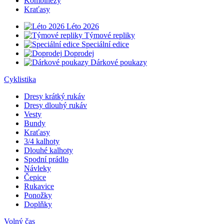
Kombinézy
Kraťasy
Léto 2026
Týmové repliky
Speciální edice
Doprodej
Dárkové poukazy
Cyklistika
Dresy krátký rukáv
Dresy dlouhý rukáv
Vesty
Bundy
Kraťasy
3/4 kalhoty
Dlouhé kalhoty
Spodní prádlo
Návleky
Čepice
Rukavice
Ponožky
Doplňky
Volný čas