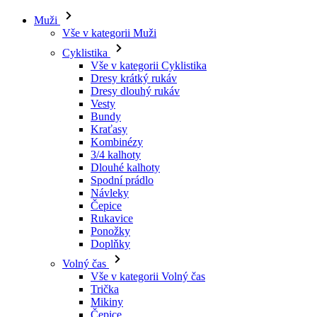
Muži
Vše v kategorii Muži
Cyklistika
Vše v kategorii Cyklistika
Dresy krátký rukáv
Dresy dlouhý rukáv
Vesty
Bundy
Kraťasy
Kombinézy
3/4 kalhoty
Dlouhé kalhoty
Spodní prádlo
Návleky
Čepice
Rukavice
Ponožky
Doplňky
Volný čas
Vše v kategorii Volný čas
Trička
Mikiny
Čepice