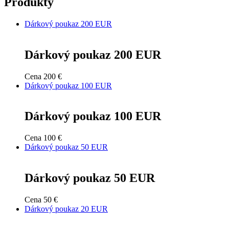
Produkty
u
Dárkový poukaz 200 EUR
VISITOR_PRIVACY_METADATA
5
YouTube
Dárkový poukaz 200 EUR
mesiacov
c
.youtube.com
4 týždne
u
Cena
200 €
Dárkový poukaz 100 EUR
u
i
Dárkový poukaz 100 EUR
ú
s
n
Cena
100 €
Dárkový poukaz 50 EUR
Dárkový poukaz 50 EUR
n
k
z
Cena
50 €
ž
p
Dárkový poukaz 20 EUR