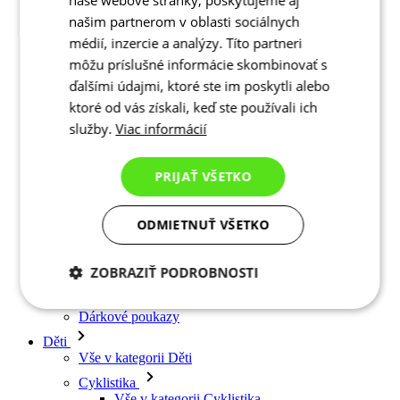
Čepice
našim partnerom v oblasti sociálnych
Rukavice
médií, inzercie a analýzy. Títo partneri
Ponožky
Doplňky
môžu príslušné informácie skombinovať s
Volný čas
ďalšími údajmi, ktoré ste im poskytli alebo
Vše v kategorii Volný čas
ktoré od vás získali, keď ste používali ich
Trička
služby.
Viac informácií
Mikiny
Čepice
Triatlon
PRIJAŤ VŠETKO
Vše v kategorii Triatlon
Tílka
Kombinézy
ODMIETNUŤ VŠETKO
Kraťasy
Léto 2026
Týmové repliky
ZOBRAZIŤ PODROBNOSTI
Speciální edice
Doprodej
Potrebné cookies
Analytické
Dárkové poukazy
cookies
Děti
Vše v kategorii Děti
Cyklistika
Marketingové
Funkcie
Vše v kategorii Cyklistika