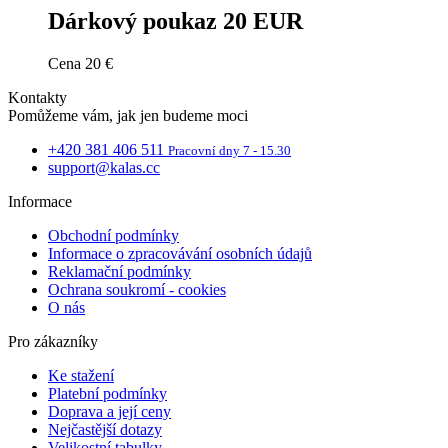
r
Dárkový poukaz 20 EUR
CookieScriptConsent
5
CookieScript
mesiacov
.kalaswear.sk
3 týždne
p
Cena
20 €
S
Kontakty
Pomůžeme vám, jak jen budeme moci
s
+420 381 406 511
Pracovní dny 7 - 15.30
support@kalas.cc
n
J
Informace
c
Obchodní podmínky
Informace o zpracovávání osobních údajů
S
Reklamační podmínky
s
Ochrana soukromí - cookies
O nás
ipCountry
www.kalaswear.sk
1 rok
P
u
k
Pro zákazníky
u
z
Ke stažení
a
Platební podmínky
u
l
Doprava a její ceny
t
Nejčastější dotazy
s
Velikostní tabulky