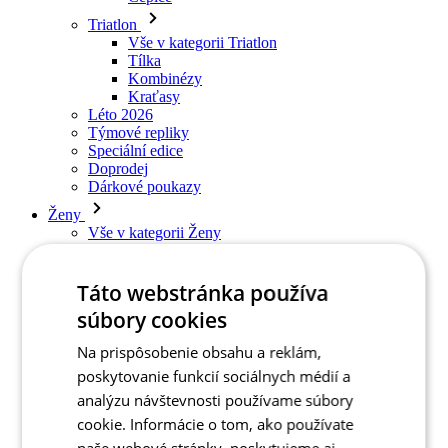
Triatlon
Vše v kategorii Triatlon
Tílka
Kombinézy
Kraťasy
Léto 2026
Týmové repliky
Speciální edice
Doprodej
Dárkové poukazy
Ženy
Vše v kategorii Ženy
Cyklistika
Vše v kategorii Cyklistika
Táto webstránka používa
Dresy krátký rukáv
súbory cookies
Dresy dlouhý rukáv
Vesty
Na prispôsobenie obsahu a reklám,
Bundy
Kraťasy
poskytovanie funkcií sociálnych médií a
3/4 kalhoty
analýzu návštevnosti používame súbory
Dlouhé kalhoty
cookie. Informácie o tom, ako používate
Spodní prádlo
Návleky
naše webové stránky, poskytujeme aj