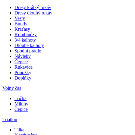
Dresy krátký rukáv
Dresy dlouhý rukáv
Vesty
Bundy
Kraťasy
Kombinézy
3/4 kalhoty
Dlouhé kalhoty
Spodní prádlo
Návleky
Čepice
Rukavice
Ponožky
Doplňky
Volný čas
Trička
Mikiny
Čepice
Triatlon
Tílka