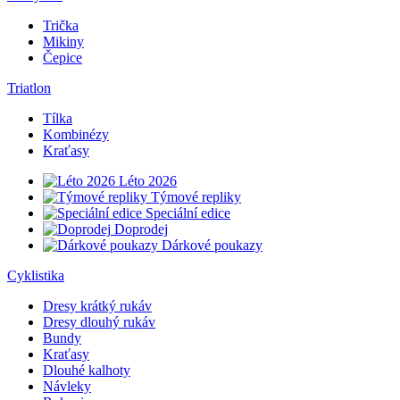
Trička
Mikiny
Čepice
Triatlon
Tílka
Kombinézy
Kraťasy
Léto 2026
Týmové repliky
Speciální edice
Doprodej
Dárkové poukazy
Cyklistika
Dresy krátký rukáv
Dresy dlouhý rukáv
Bundy
Kraťasy
Dlouhé kalhoty
Návleky