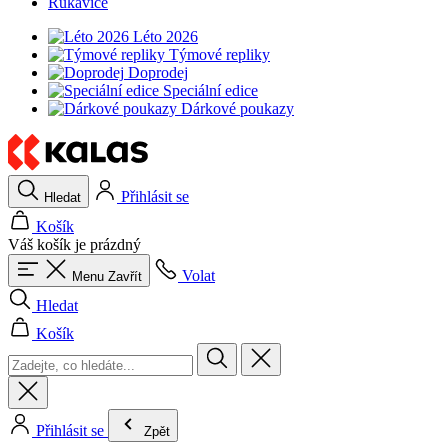
Rukavice
Léto 2026
Týmové repliky
Doprodej
Speciální edice
Dárkové poukazy
Přihlásit se
Hledat
Košík
Váš košík je prázdný
Volat
Menu
Zavřít
Hledat
Košík
Přihlásit se
Zpět