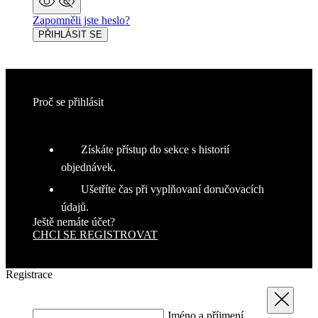
Marketingové
Funkcie
Zapomněli jste heslo?
cookies
PŘIHLÁSIT SE
Nezaradené cookies
Proč se přihlásit
Získáte přístup do sekce s historií
objednávek.
Potrebné cookies
Analytické cookies
Ušetříte čas při vyplňovaní doručovacích
údajů.
Marketingové cookies
Funkcie
Ještě nemáte účet?
Nezaradené cookies
CHCI SE REGISTROVAT
Nevyhnutne potrebné súbory cookie umožňujú
základné funkcie webovej lokality, ako prihlásenie
Registrace
používateľa a správa účtu. Webová lokalita sa nedá
správne používať bez nevyhnutne potrebných
Zavřít
súborov cookie.
Jméno a příjmení