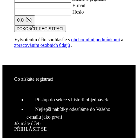
Poskytovateľ
/
Uplynutie
Meno
E-mail
Doména
platnosti
Heslo
PHPSESSID
Cookies
PHP.net
relácie
www.kalaswear.sk
a
DOKONČIT REGISTRACI
j
T
Vytvořením účtu souhlasíte s
obchodními podmínkami
a
u
i
zpracováním osobních údajů
.
r
p
S
Co získáte registrací
č
j
Google
š
Přístup do sekce s historií objednávek
Privacy Policy
d
Nejlepší nabídky odesíláme do Vašeho
p
e‑mailu jako první
Již máte účet?
p
PŘIHLÁSIT SE
s