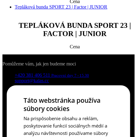
Cena
Tepláková bunda SPORT 23 | Factor | JUNIOR
TEPLÁKOVÁ BUNDA SPORT 23 |
FACTOR | JUNIOR
Cena
Kontakty
Pomůžeme vám, jak jen budeme moci
+420 381 406 511
Pracovní dny 7 - 15.30
support@kalas.cc
Informace
Táto webstránka používa
Obchodní podmínky
súbory cookies
Informace o zpracovávání osobních údajů
Reklamační podmínky
Na prispôsobenie obsahu a reklám,
Ochrana soukromí - cookies
O nás
poskytovanie funkcií sociálnych médií a
analýzu návštevnosti používame súbory
Pro zákazníky