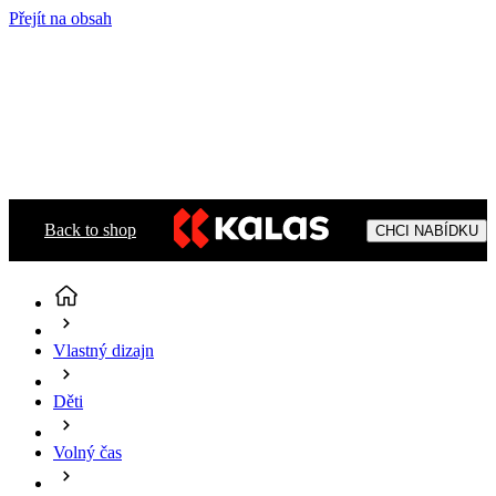
Přejít na obsah
Back to shop
CHCI NABÍDKU
Vlastný dizajn
Děti
Volný čas