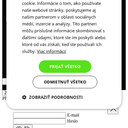
cookie. Informácie o tom, ako používate
Ke stažení
naše webové stránky, poskytujeme aj
Platební podmínky
našim partnerom v oblasti sociálnych
Doprava a její ceny
Nejčastější dotazy
médií, inzercie a analýzy. Títo partneri
Velikostní tabulky
môžu príslušné informácie skombinovať s
Kontakty
ďalšími údajmi, ktoré ste im poskytli alebo
Vrácení zboží
ktoré od vás získali, keď ste používali ich
služby.
Viac informácií
PRIJAŤ VŠETKO
ODMIETNUŤ VŠETKO
Slovakia / Slovensko
© 2026 KALAS Sportswear
ZOBRAZIT VÝSLEDKY
ZOBRAZIŤ PODROBNOSTI
Přihlášení zákazníka
Zavřít
Potrebné cookies
Analytické
cookies
E-mail
Heslo