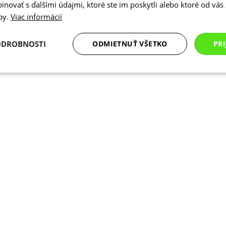
novať s ďalšími údajmi, ktoré ste im poskytli alebo ktoré od vás z
žby.
Viac informácií
ODROBNOSTI
ODMIETNUŤ VŠETKO
PRI
Analytické
Marketingové
Funkcie
cookies
cookies
cookies
Analytické cookies
Marketingové cookies
Funkcie
Nezarade
súbory cookie umožňujú základné funkcie webovej lokality, ako prihlásenie používate
edá správne používať bez nevyhnutne potrebných súborov cookie.
Poskytovateľ
/
Uplynutie
Opis
Doména
platnosti
Cookies
Cookie generované aplikáciami založen
PHP.net
relácie
Toto je univerzálny identifikátor použ
www.kalaswear.sk