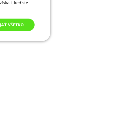
ískali, keď ste
JAŤ VŠETKO
Nezaradené
cookies
né cookies
ľa a správa účtu.
ými na jazyku PHP.
ívaný na údržbu