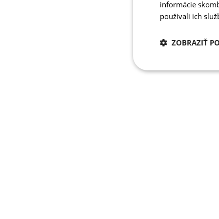
informácie skombi
používali ich slu
ZOBRAZIŤ P
Potrebné
cookies
Potrebné 
Nevyhnutne potrebné 
Webová lokalita sa n
Meno
PHPSESSID