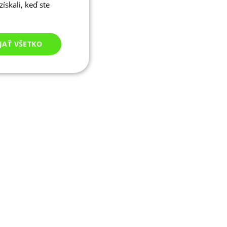
ískali, keď ste
JAŤ VŠETKO
Nezaradené
cookies
né cookies
ľa a správa účtu.
ými na jazyku PHP.
ívaný na údržbu