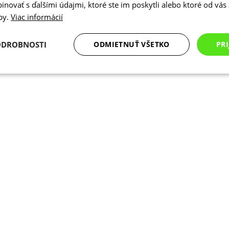
novať s ďalšími údajmi, ktoré ste im poskytli alebo ktoré od vás z
žby.
Viac informácií
ODROBNOSTI
ODMIETNUŤ VŠETKO
PRI
Analytické
Marketingové
Funkcie
cookies
cookies
cookies
Analytické cookies
Marketingové cookies
Funkcie
Nezarade
súbory cookie umožňujú základné funkcie webovej lokality, ako prihlásenie používate
edá správne používať bez nevyhnutne potrebných súborov cookie.
Poskytovateľ
/
Uplynutie
Opis
Doména
platnosti
Cookies
Cookie generované aplikáciami založen
PHP.net
relácie
Toto je univerzálny identifikátor použ
www.kalaswear.sk