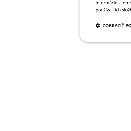
informácie skombi
používali ich slu
ZOBRAZIŤ P
Potrebné
cookies
Potrebné 
Nevyhnutne potrebné 
Webová lokalita sa n
Meno
PHPSESSID