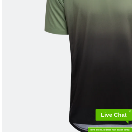
Live Chat
Jsme online, můžete nám zaslat dotaz!