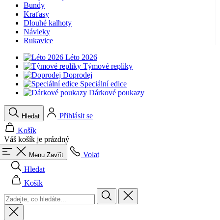
Bundy
product[40001949]
www.kalaswear.sk
1 rok
Kraťasy
Dlouhé kalhoty
product[40001947]
www.kalaswear.sk
1 rok
Návleky
Rukavice
product[40001960]
www.kalaswear.sk
1 rok
product[24054]
www.kalaswear.sk
1 rok
Léto 2026
Týmové repliky
product[40001944]
www.kalaswear.sk
1 rok
Doprodej
Speciální edice
product[40001876]
www.kalaswear.sk
1 rok
Dárkové poukazy
product[40001948]
www.kalaswear.sk
1 rok
product[40001875]
www.kalaswear.sk
1 rok
Přihlásit se
Hledat
Košík
Váš košík je prázdný
Volat
Menu
Zavřít
Hledat
Košík