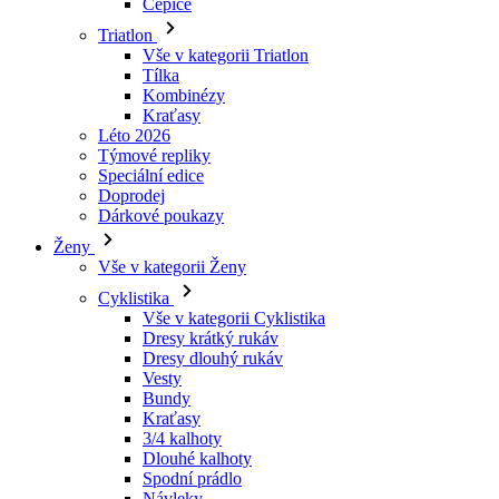
Čepice
Triatlon
Vše v kategorii Triatlon
Tílka
Kombinézy
Kraťasy
Léto 2026
Týmové repliky
Speciální edice
Doprodej
Dárkové poukazy
Ženy
Vše v kategorii Ženy
Cyklistika
Vše v kategorii Cyklistika
Dresy krátký rukáv
Dresy dlouhý rukáv
Vesty
Bundy
Kraťasy
3/4 kalhoty
Dlouhé kalhoty
Spodní prádlo
Návleky