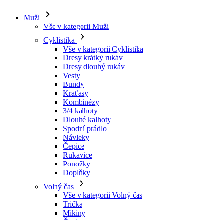
Muži
Vše v kategorii Muži
Cyklistika
Vše v kategorii Cyklistika
Dresy krátký rukáv
Dresy dlouhý rukáv
Vesty
Bundy
Kraťasy
Kombinézy
3/4 kalhoty
Dlouhé kalhoty
Spodní prádlo
Návleky
Čepice
Rukavice
Ponožky
Doplňky
Volný čas
Vše v kategorii Volný čas
Trička
Mikiny