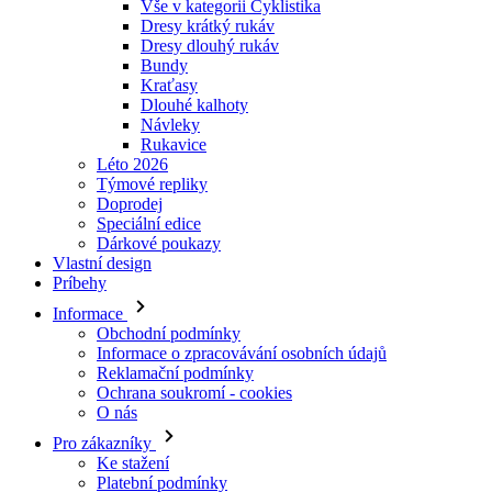
Vše v kategorii Cyklistika
Dresy krátký rukáv
Dresy dlouhý rukáv
Bundy
Kraťasy
Dlouhé kalhoty
Návleky
Rukavice
Léto 2026
Týmové repliky
Doprodej
Speciální edice
Dárkové poukazy
Vlastní design
Príbehy
Informace
Obchodní podmínky
Informace o zpracovávání osobních údajů
Reklamační podmínky
Ochrana soukromí - cookies
O nás
Pro zákazníky
Ke stažení
Platební podmínky