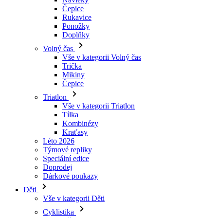
Čepice
Rukavice
Ponožky
Doplňky
Volný čas
Vše v kategorii Volný čas
Trička
Mikiny
Čepice
Triatlon
Vše v kategorii Triatlon
Tílka
Kombinézy
Kraťasy
Léto 2026
Týmové repliky
Speciální edice
Doprodej
Dárkové poukazy
Děti
Vše v kategorii Děti
Cyklistika