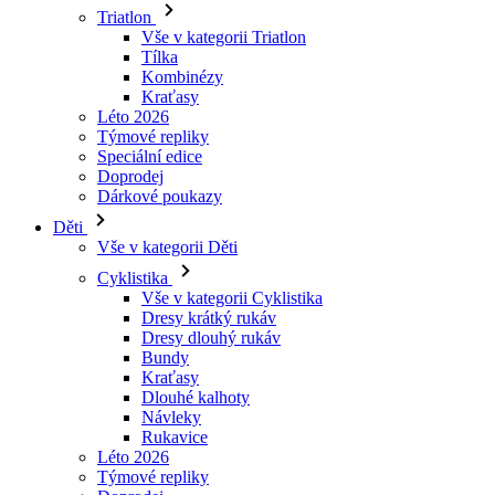
Kraťasy
Léto 2026
Týmové repliky
Speciální edice
Doprodej
Dárkové poukazy
Děti
Vše v kategorii Děti
Cyklistika
Vše v kategorii Cyklistika
Dresy krátký rukáv
Dresy dlouhý rukáv
Bundy
Kraťasy
Dlouhé kalhoty
Návleky
Rukavice
Léto 2026
Týmové repliky
Doprodej
Speciální edice
Dárkové poukazy
Vlastní design
Príbehy