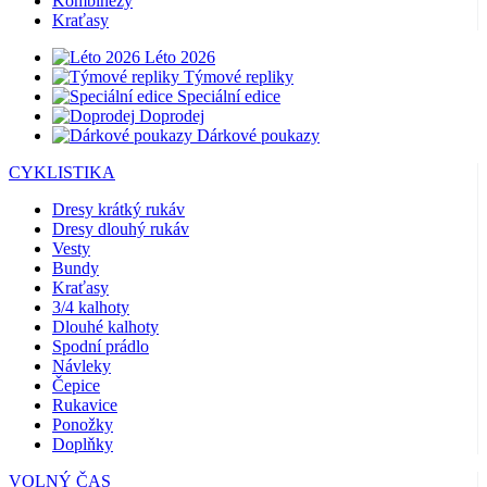
Kombinézy
Kraťasy
Léto 2026
Týmové repliky
Speciální edice
Doprodej
Dárkové poukazy
CYKLISTIKA
Dresy krátký rukáv
Dresy dlouhý rukáv
Vesty
Bundy
Kraťasy
3/4 kalhoty
Dlouhé kalhoty
Spodní prádlo
Návleky
Čepice
Rukavice
Ponožky
Doplňky
VOLNÝ ČAS