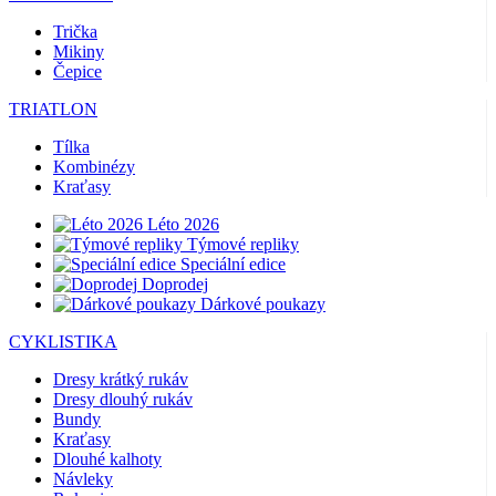
Trička
Mikiny
Čepice
TRIATLON
Tílka
Kombinézy
Kraťasy
Léto 2026
Týmové repliky
Speciální edice
Doprodej
Dárkové poukazy
CYKLISTIKA
Dresy krátký rukáv
Dresy dlouhý rukáv
Bundy
Kraťasy
Dlouhé kalhoty
Návleky