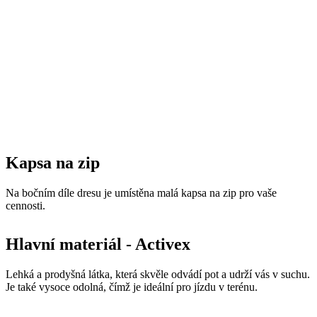
Kapsa na zip
Na bočním díle dresu je umístěna malá kapsa na zip pro vaše
cennosti.
Hlavní materiál - Activex
Lehká a prodyšná látka, která skvěle odvádí pot a udrží vás v suchu.
Je také vysoce odolná, čímž je ideální pro jízdu v terénu.
Složení: 100% Polyester
Gramáž: 120 g/m2