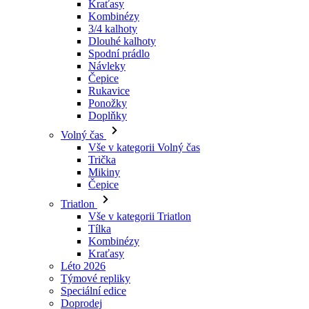
Návleky
Čepice
Rukavice
Ponožky
Doplňky
Volný čas
Vše v kategorii Volný čas
Trička
Mikiny
Čepice
Triatlon
Vše v kategorii Triatlon
Tílka
Kombinézy
Kraťasy
Léto 2026
Týmové repliky
Speciální edice
Doprodej
Dárkové poukazy
Ženy
Vše v kategorii Ženy
Cyklistika