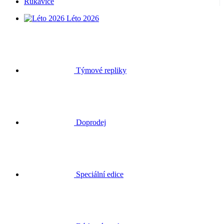
Rukavice
Léto 2026
Týmové repliky
Doprodej
Speciální edice
Dárkové poukazy
Přihlásit se
Hledat
Košík