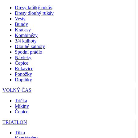
Dresy krátký rukáv
Dresy dlouhý rukáv
Vesty
Bundy
Kraťasy
Kombinézy
3/4 kalhoty
Dlouhé kalhoty
Spodní prádlo
Návleky
Čepice
Rukavice
Ponožky
Doplňky
VOLNÝ ČAS
Trička
Mikiny
Čepice
TRIATLON
Tílka