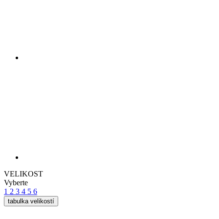
VELIKOST
Vyberte
1
2
3
4
5
6
tabulka velikostí
Cena
74,90 €
PŘIDAT DO KOŠÍKU
VLASTNOSTI PRODUKTU