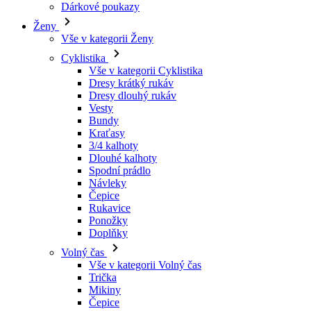
Vše v kategorii Cyklistika
Dresy krátký rukáv
Dresy dlouhý rukáv
Vesty
Bundy
Kraťasy
3/4 kalhoty
Dlouhé kalhoty
Spodní prádlo
Návleky
Čepice
Rukavice
Ponožky
Doplňky
Volný čas
Vše v kategorii Volný čas
Trička
Mikiny
Čepice
Triatlon
Vše v kategorii Triatlon
Tílka
Kombinézy