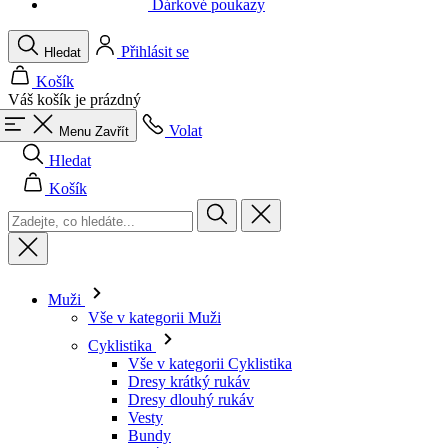
Váš košík je prázdný
Volat
Menu
Zavřít
Hledat
Košík
Muži
Vše v kategorii Muži
Cyklistika
Vše v kategorii Cyklistika
Dresy krátký rukáv
Dresy dlouhý rukáv
Vesty
Bundy
Kraťasy
Kombinézy
3/4 kalhoty
Dlouhé kalhoty
Spodní prádlo