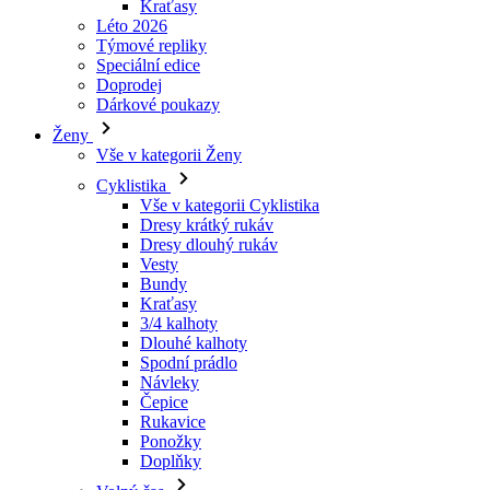
Dárkové poukazy
Ženy
Vše v kategorii Ženy
Cyklistika
Vše v kategorii Cyklistika
Dresy krátký rukáv
Dresy dlouhý rukáv
Vesty
Bundy
Kraťasy
3/4 kalhoty
Dlouhé kalhoty
Spodní prádlo
Návleky
Čepice
Rukavice
Ponožky
Doplňky
Volný čas
Vše v kategorii Volný čas
Trička
Mikiny
Čepice