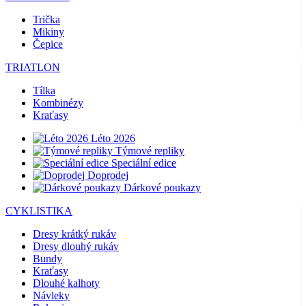
Trička
Mikiny
Čepice
TRIATLON
Tílka
Kombinézy
Kraťasy
Léto 2026
Týmové repliky
Speciální edice
Doprodej
Dárkové poukazy
CYKLISTIKA
Dresy krátký rukáv
Dresy dlouhý rukáv
Bundy
Kraťasy
Dlouhé kalhoty
Návleky