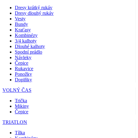
Dresy krátký rukáv
Dresy dlouhý rukáv
Vesty
Bundy
Kraťasy
Kombinézy
3/4 kalhoty
Dlouhé kalhoty
Spodní prádlo
Návleky
Čepice
Rukavice
Ponožky
Doplňky
VOLNÝ ČAS
Trička
Mikiny
Čepice
TRIATLON
Tílka