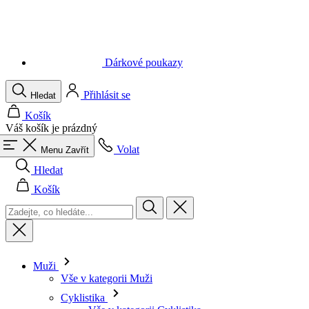
Dárkové poukazy
Přihlásit se
Hledat
Košík
Váš košík je prázdný
Volat
Menu
Zavřít
Hledat
Košík
Muži
Vše v kategorii Muži
Cyklistika
Vše v kategorii Cyklistika
Dresy krátký rukáv
Dresy dlouhý rukáv
Vesty
Bundy