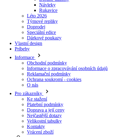
Doprodej
Speciální edice
Dárkové poukazy
Vlastní design
Príbehy
Informace
Obchodní podmínky
Informace o zpracovávání osobních údajů
Reklamační podmínky
Ochrana soukromí - cookies
O nás
Pro zákazníky
Ke stažení
Platební podmínky
Doprava a její ceny
Nejčastější dotazy
Velikostní tabulky
Kontakty
Vrácení zboží
Přihlásit se