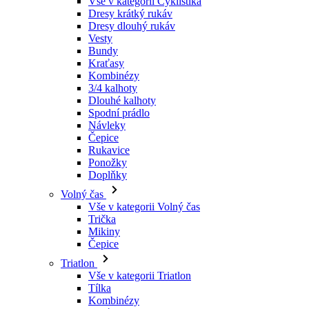
Kraťasy
Kombinézy
3/4 kalhoty
Dlouhé kalhoty
Spodní prádlo
Návleky
Čepice
Rukavice
Ponožky
Doplňky
Volný čas
Vše v kategorii Volný čas
Trička
Mikiny
Čepice
Triatlon
Vše v kategorii Triatlon
Tílka
Kombinézy
Kraťasy
Léto 2026
Týmové repliky
Speciální edice
Doprodej