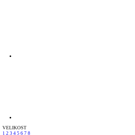
VELIKOST
1
2
3
4
5
6
7
8
tabulka velikostí
Skladom 2 ks
k expedici do 1 dne