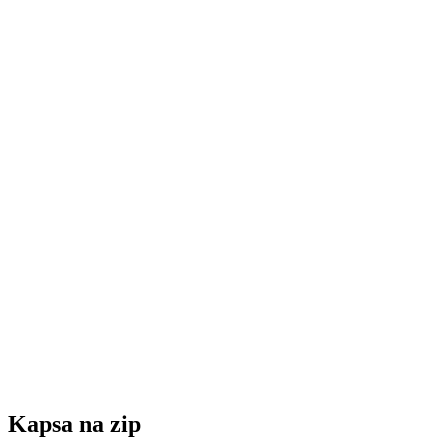
Kapsa na zip
Na bočním díle dresu je umístěna malá kapsa na zip pro vaše
cennosti.