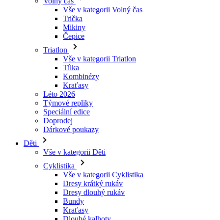
Triatlon
Vše v kategorii Triatlon
Tílka
Kombinézy
Kraťasy
Léto 2026
Týmové repliky
Speciální edice
Doprodej
Dárkové poukazy
Děti
Vše v kategorii Děti
Cyklistika
Vše v kategorii Cyklistika
Dresy krátký rukáv
Dresy dlouhý rukáv
Bundy
Kraťasy
Dlouhé kalhoty
Návleky
Rukavice
Léto 2026
Týmové repliky