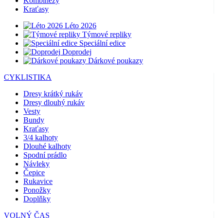
Kombinézy
Kraťasy
Léto 2026
Týmové repliky
Speciální edice
Doprodej
Dárkové poukazy
CYKLISTIKA
Dresy krátký rukáv
Dresy dlouhý rukáv
Vesty
Bundy
Kraťasy
3/4 kalhoty
Dlouhé kalhoty
Spodní prádlo
Návleky
Čepice
Rukavice
Ponožky
Doplňky
VOLNÝ ČAS