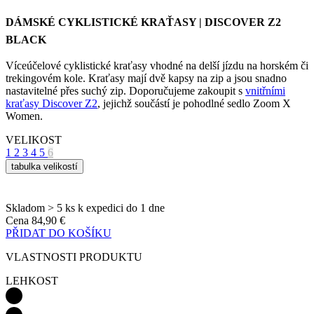
Víceúčelové cyklistické kraťasy vhodné na delší jízdu na horském či
trekingovém kole. Kraťasy mají dvě kapsy na zip a jsou snadno
nastavitelné přes suchý zip. Doporučujeme zakoupit s
vnitřními
kraťasy Discover Z2
, jejichž součástí je pohodlné sedlo Zoom X
Women.
VELIKOST
1
2
3
4
5
6
tabulka velikostí
Skladom > 5 ks
k expedici do 1 dne
Cena
84,90 €
PŘIDAT DO KOŠÍKU
VLASTNOSTI PRODUKTU
LEHKOST