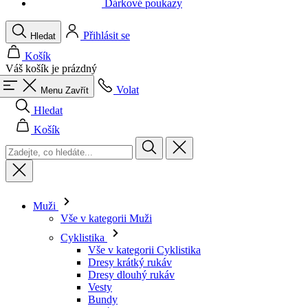
Váš košík je prázdný
Volat
Menu
Zavřít
Hledat
Košík
Muži
Vše v kategorii Muži
Cyklistika
Vše v kategorii Cyklistika
Dresy krátký rukáv
Dresy dlouhý rukáv
Vesty
Bundy
Kraťasy
Kombinézy
3/4 kalhoty
Dlouhé kalhoty
Spodní prádlo