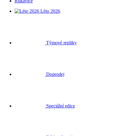
Rukavice
Léto 2026
Týmové repliky
Doprodej
Speciální edice
Dárkové poukazy
Přihlásit se
Hledat
Košík