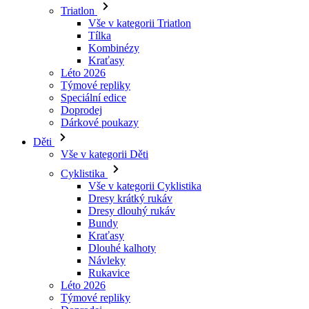
Kraťasy
Léto 2026
Týmové repliky
Speciální edice
Doprodej
Dárkové poukazy
Děti
Vše v kategorii Děti
Cyklistika
Vše v kategorii Cyklistika
Dresy krátký rukáv
Dresy dlouhý rukáv
Bundy
Kraťasy
Dlouhé kalhoty
Návleky
Rukavice
Léto 2026
Týmové repliky
Doprodej
Speciální edice
Dárkové poukazy
Vlastní design
Príbehy