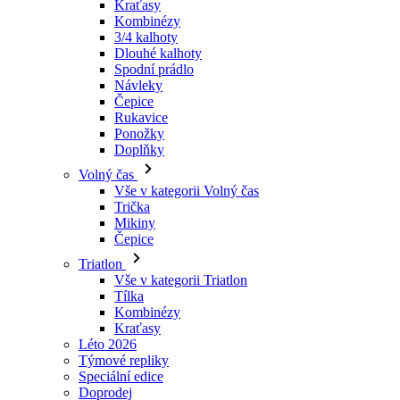
Návleky
Čepice
Rukavice
Ponožky
Doplňky
Volný čas
Vše v kategorii Volný čas
Trička
Mikiny
Čepice
Triatlon
Vše v kategorii Triatlon
Tílka
Kombinézy
Kraťasy
Léto 2026
Týmové repliky
Speciální edice
Doprodej
Dárkové poukazy
Ženy
Vše v kategorii Ženy
Cyklistika