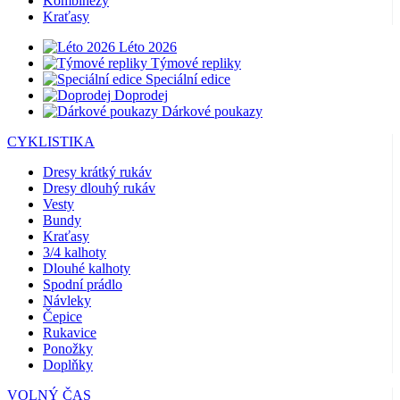
Kombinézy
Kraťasy
Léto 2026
Týmové repliky
Speciální edice
Doprodej
Dárkové poukazy
CYKLISTIKA
Dresy krátký rukáv
Dresy dlouhý rukáv
Vesty
Bundy
Kraťasy
3/4 kalhoty
Dlouhé kalhoty
Spodní prádlo
Návleky
Čepice
Rukavice
Ponožky
Doplňky
VOLNÝ ČAS