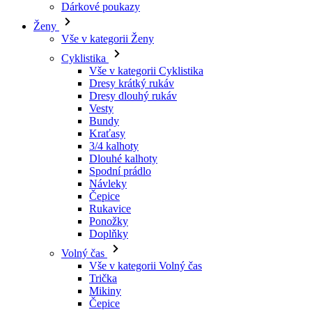
Vše v kategorii Cyklistika
Dresy krátký rukáv
Dresy dlouhý rukáv
Vesty
Bundy
Kraťasy
3/4 kalhoty
Dlouhé kalhoty
Spodní prádlo
Návleky
Čepice
Rukavice
Ponožky
Doplňky
Volný čas
Vše v kategorii Volný čas
Trička
Mikiny
Čepice
Triatlon
Vše v kategorii Triatlon
Tílka
Kombinézy