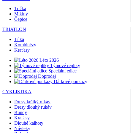
Trička
Mikiny
Čepice
TRIATLON
Tílka
Kombinézy
Kraťasy
Léto 2026
Týmové repliky
Speciální edice
Doprodej
Dárkové poukazy
CYKLISTIKA
Dresy krátký rukáv
Dresy dlouhý rukáv
Bundy
Kraťasy
Dlouhé kalhoty
Návleky