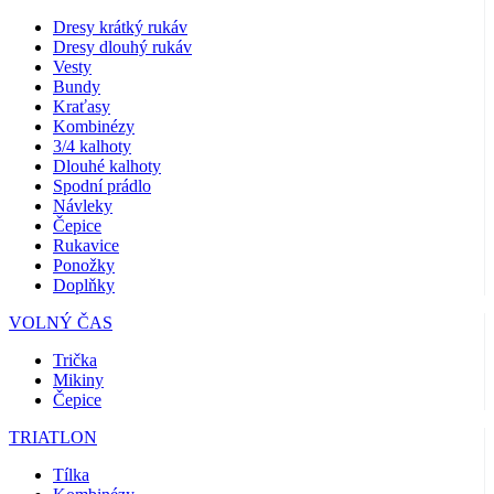
Dresy krátký rukáv
Dresy dlouhý rukáv
Vesty
Bundy
Kraťasy
Kombinézy
3/4 kalhoty
Dlouhé kalhoty
Spodní prádlo
Návleky
Čepice
Rukavice
Ponožky
Doplňky
VOLNÝ ČAS
Trička
Mikiny
Čepice
TRIATLON
Tílka