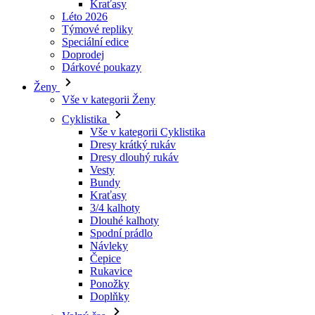
Dárkové poukazy
Ženy
Vše v kategorii Ženy
Cyklistika
Vše v kategorii Cyklistika
Dresy krátký rukáv
Dresy dlouhý rukáv
Vesty
Bundy
Kraťasy
3/4 kalhoty
Dlouhé kalhoty
Spodní prádlo
Návleky
Čepice
Rukavice
Ponožky
Doplňky
Volný čas
Vše v kategorii Volný čas
Trička
Mikiny
Čepice