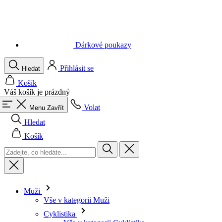
Dárkové poukazy
Přihlásit se
Hledat
Košík
Váš košík je prázdný
Volat
Menu
Zavřít
Hledat
Košík
Muži
Vše v kategorii Muži
Cyklistika
Vše v kategorii Cyklistika
Dresy krátký rukáv
Dresy dlouhý rukáv
Vesty
Bundy