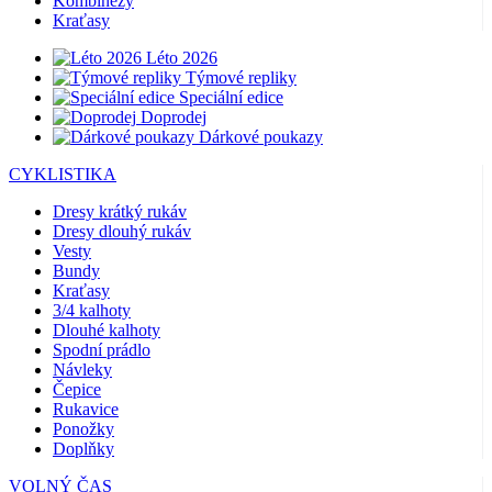
Kombinézy
Kraťasy
Léto 2026
Týmové repliky
Speciální edice
Doprodej
Dárkové poukazy
CYKLISTIKA
Dresy krátký rukáv
Dresy dlouhý rukáv
Vesty
Bundy
Kraťasy
3/4 kalhoty
Dlouhé kalhoty
Spodní prádlo
Návleky
Čepice
Rukavice
Ponožky
Doplňky
VOLNÝ ČAS