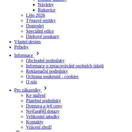
Doprodej
Speciální edice
Dárkové poukazy
Vlastní design
Príbehy
Informace
Obchodní podmínky
Informace o zpracovávání osobních údajů
Reklamační podmínky
Ochrana soukromí - cookies
O nás
Pro zákazníky
Ke stažení
Platební podmínky
Doprava a její ceny
Nejčastější dotazy
Velikostní tabulky
Kontakty
Vrácení zboží
Přihlásit se