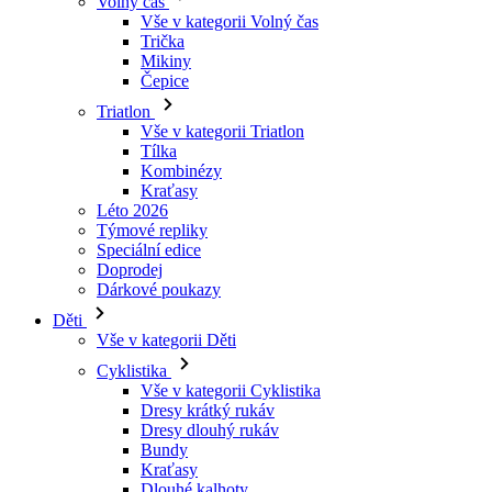
Triatlon
Vše v kategorii Triatlon
Tílka
Kombinézy
Kraťasy
Léto 2026
Týmové repliky
Speciální edice
Doprodej
Dárkové poukazy
Děti
Vše v kategorii Děti
Cyklistika
Vše v kategorii Cyklistika
Dresy krátký rukáv
Dresy dlouhý rukáv
Bundy
Kraťasy
Dlouhé kalhoty
Návleky
Rukavice
Léto 2026
Týmové repliky