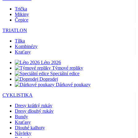
Trička
Mikiny
Čepice
TRIATLON
Tílka
Kombinézy
Kraťasy
Léto 2026
Týmové repliky
Speciální edice
Doprodej
Dárkové poukazy
CYKLISTIKA
Dresy krátký rukáv
Dresy dlouhý rukáv
Bundy
Kraťasy
Dlouhé kalhoty
Návleky