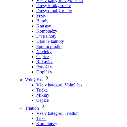
Kraťasy
Kombinézy
3/4 kalhoty
Dlouhé kalhoty
Spodní prádlo
Návleky
Čepice
Rukavice
Ponožky
Doplňky
Volný čas
Vše v kategorii Volný čas
Trička
Mikiny
Čepice
Triatlon
Vše v kategorii Triatlon
Tílka
Kombinézy
Kraťasy
Léto 2026
Týmové repliky
Speciální edice
Doprodej