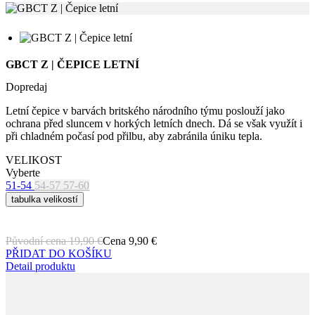
GBCT Z | ČEPICE LETNÍ
Dopredaj
Letní čepice v barvách britského národního týmu poslouží jako
ochrana před sluncem v horkých letních dnech. Dá se však využít i
při chladném počasí pod přilbu, aby zabránila úniku tepla.
VELIKOST
Vyberte
51-54
54-57
57-60
tabulka velikostí
Původní cena
19,90 €
Cena
9,90 €
PŘIDAT DO KOŠÍKU
Detail produktu
GBCT Z | ČEPICE LETNÍ