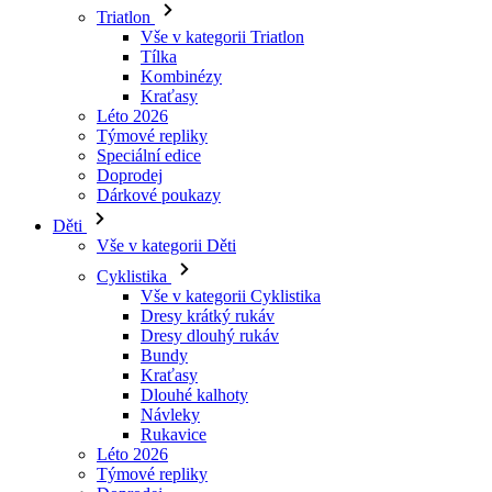
Kraťasy
Léto 2026
Týmové repliky
Speciální edice
Doprodej
Dárkové poukazy
Děti
Vše v kategorii Děti
Cyklistika
Vše v kategorii Cyklistika
Dresy krátký rukáv
Dresy dlouhý rukáv
Bundy
Kraťasy
Dlouhé kalhoty
Návleky
Rukavice
Léto 2026
Týmové repliky
Doprodej
Speciální edice
Dárkové poukazy
Vlastní design
Príbehy