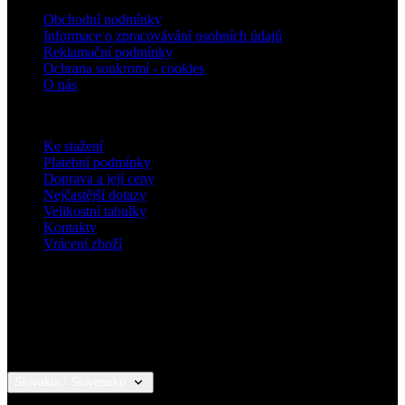
O nás
Pro zákazníky
Ke stažení
Platební podmínky
Doprava a její ceny
Nejčastější dotazy
Velikostní tabulky
Kontakty
Vrácení zboží
Slovakia / Slovensko
© 2026 KALAS Sportswear
Detail produktu