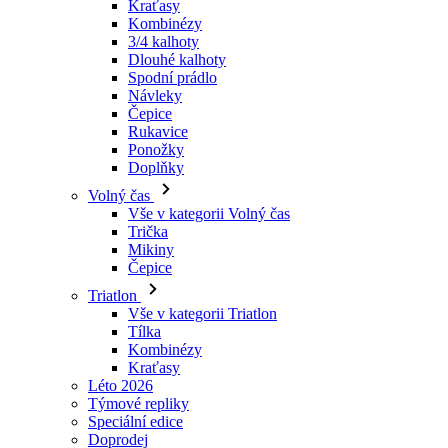
Návleky
Čepice
Rukavice
Ponožky
Doplňky
Volný čas
Vše v kategorii Volný čas
Trička
Mikiny
Čepice
Triatlon
Vše v kategorii Triatlon
Tílka
Kombinézy
Kraťasy
Léto 2026
Týmové repliky
Speciální edice
Doprodej
Dárkové poukazy
Ženy
Vše v kategorii Ženy
Cyklistika