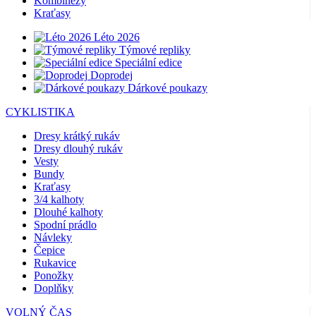
Kombinézy
Kraťasy
Léto 2026
Týmové repliky
Speciální edice
Doprodej
Dárkové poukazy
CYKLISTIKA
Dresy krátký rukáv
Dresy dlouhý rukáv
Vesty
Bundy
Kraťasy
3/4 kalhoty
Dlouhé kalhoty
Spodní prádlo
Návleky
Čepice
Rukavice
Ponožky
Doplňky
VOLNÝ ČAS