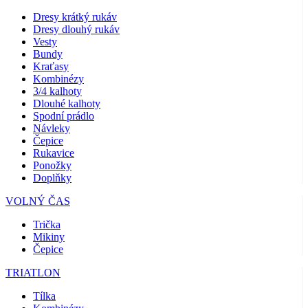
Dresy krátký rukáv
Dresy dlouhý rukáv
Vesty
Bundy
Kraťasy
Kombinézy
3/4 kalhoty
Dlouhé kalhoty
Spodní prádlo
Návleky
Čepice
Rukavice
Ponožky
Doplňky
VOLNÝ ČAS
Trička
Mikiny
Čepice
TRIATLON
Tílka