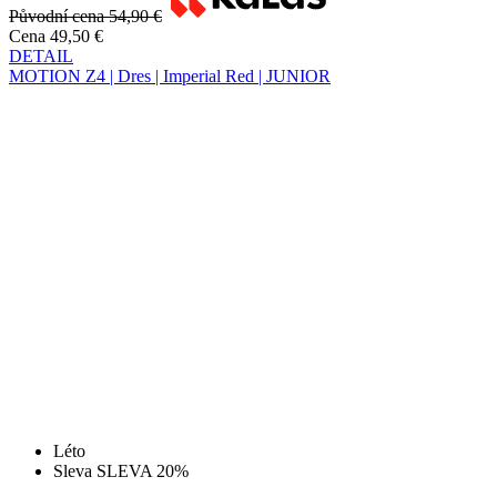
Léto
Sleva SLEVA 20%
MOTION Z4 | Dres | Imperial Red | JUNIOR
Původní cena
54,90 €
Cena
44 €