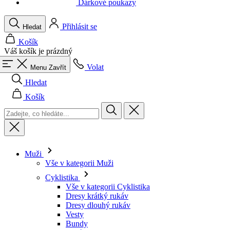
Váš košík je prázdný
Volat
Menu
Zavřít
Hledat
Košík
Muži
Vše v kategorii Muži
Cyklistika
Vše v kategorii Cyklistika
Dresy krátký rukáv
Dresy dlouhý rukáv
Vesty
Bundy
Kraťasy
Kombinézy
3/4 kalhoty
Dlouhé kalhoty
Spodní prádlo