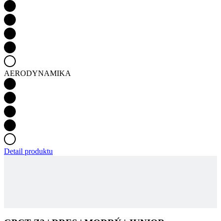
AERODYNAMIKA
Detail produktu
GBCT Z2 | DRES | MODRÝ | JUNIOR
Hlavní materiál - SPINN