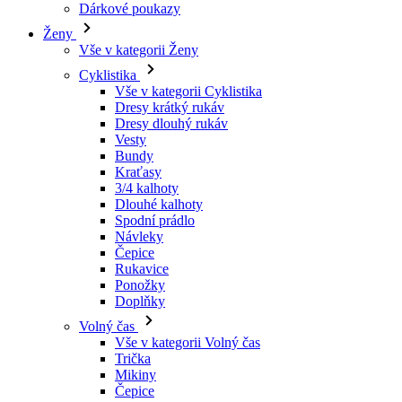
Vše v kategorii Cyklistika
Dresy krátký rukáv
Dresy dlouhý rukáv
Vesty
Bundy
Kraťasy
3/4 kalhoty
Dlouhé kalhoty
Spodní prádlo
Návleky
Čepice
Rukavice
Ponožky
Doplňky
Volný čas
Vše v kategorii Volný čas
Trička
Mikiny
Čepice
Triatlon
Vše v kategorii Triatlon
Tílka
Kombinézy