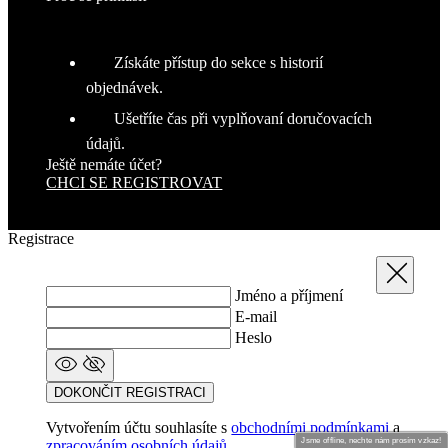
objednávek.
Ušetříte čas při vyplňovaní doručovacích
údajů.
Ještě nemáte účet?
CHCI SE REGISTROVAT
Registrace
Zavřít
Jméno a příjmení
E-mail
Heslo
DOKONČIT REGISTRACI
Vytvořením účtu souhlasíte s
obchodními podmínkami
a
zpracováním osobních údajů
.
Jsme offline, nechte nám prosím vzkaz!