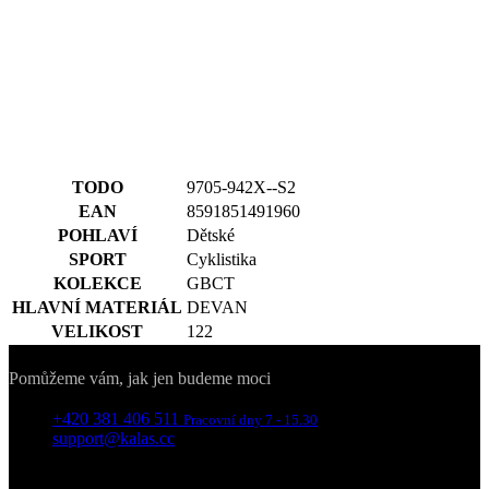
TODO
9705-942X--S2
EAN
8591851491960
POHLAVÍ
Dětské
SPORT
Cyklistika
KOLEKCE
GBCT
HLAVNÍ MATERIÁL
DEVAN
VELIKOST
122
Kontakty
Pomůžeme vám, jak jen budeme moci
+420 381 406 511
Pracovní dny 7 - 15.30
support@kalas.cc
Informace
Obchodní podmínky
Informace o zpracovávání osobních údajů
Reklamační podmínky
Ochrana soukromí - cookies