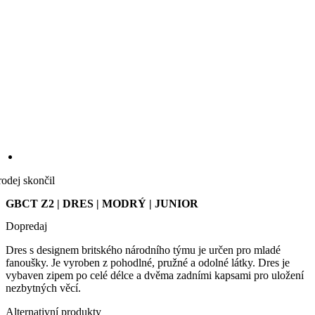
rodej skončil
GBCT Z2 | DRES | MODRÝ | JUNIOR
Dopredaj
Dres s designem britského národního týmu je určen pro mladé
fanoušky. Je vyroben z pohodlné, pružné a odolné látky. Dres je
vybaven zipem po celé délce a dvěma zadními kapsami pro uložení
nezbytných věcí.
Alternativní produkty
MOTION Z4 | Dres | Sky Blue | JUNIOR