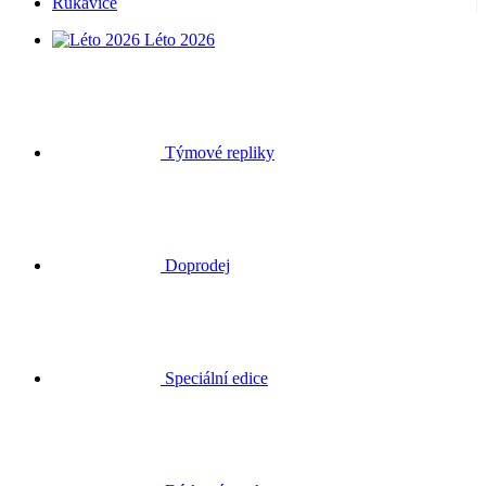
Rukavice
Léto 2026
Týmové repliky
Doprodej
Speciální edice
Dárkové poukazy
Přihlásit se
Hledat
Košík