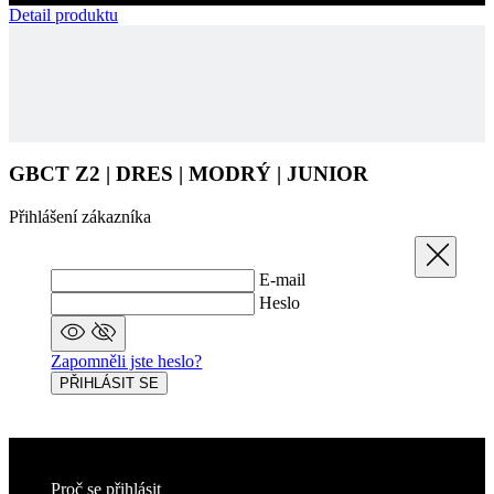
GBCT Z2 | DRES | MODRÝ | JUNIOR
Přihlášení zákazníka
Zavřít
E-mail
Heslo
Zapomněli jste heslo?
PŘIHLÁSIT SE
Proč se přihlásit
Získáte přístup do sekce s historií