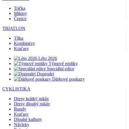
Trička
Mikiny
Čepice
TRIATLON
Tílka
Kombinézy
Kraťasy
Léto 2026
Týmové repliky
Speciální edice
Doprodej
Dárkové poukazy
CYKLISTIKA
Dresy krátký rukáv
Dresy dlouhý rukáv
Bundy
Kraťasy
Dlouhé kalhoty
Návleky