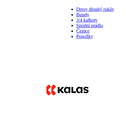
Dresy dlouhý rukáv
Bundy
3/4 kalhoty
Spodní prádlo
Čepice
Ponožky