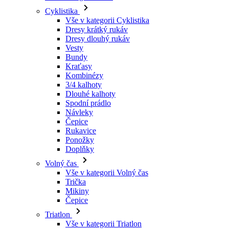
Vesty
Bundy
Kraťasy
Kombinézy
3/4 kalhoty
Dlouhé kalhoty
Spodní prádlo
Návleky
Čepice
Rukavice
Ponožky
Doplňky
Volný čas
Vše v kategorii Volný čas
Trička
Mikiny
Čepice
Triatlon
Vše v kategorii Triatlon
Tílka
Kombinézy
Kraťasy
Léto 2026
Týmové repliky