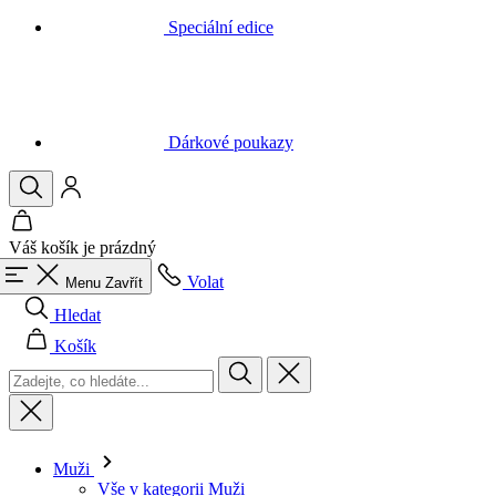
Dárkové poukazy
Váš košík je prázdný
Volat
Menu
Zavřít
Hledat
Košík
Muži
Vše v kategorii Muži
Cyklistika
Vše v kategorii Cyklistika
Dresy krátký rukáv
Dresy dlouhý rukáv