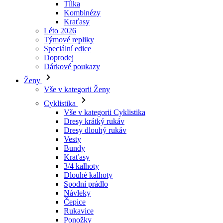
Speciální edice
Doprodej
Dárkové poukazy
Ženy
Vše v kategorii Ženy
Cyklistika
Vše v kategorii Cyklistika
Dresy krátký rukáv
Dresy dlouhý rukáv
Vesty
Bundy
Kraťasy
3/4 kalhoty
Dlouhé kalhoty
Spodní prádlo
Návleky
Čepice
Rukavice
Ponožky
Doplňky
Volný čas
Vše v kategorii Volný čas
Trička