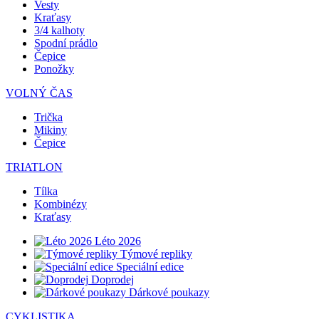
Vesty
Kraťasy
3/4 kalhoty
Spodní prádlo
Čepice
Ponožky
VOLNÝ ČAS
Trička
Mikiny
Čepice
TRIATLON
Tílka
Kombinézy
Kraťasy
Léto 2026
Týmové repliky
Speciální edice
Doprodej
Dárkové poukazy
CYKLISTIKA