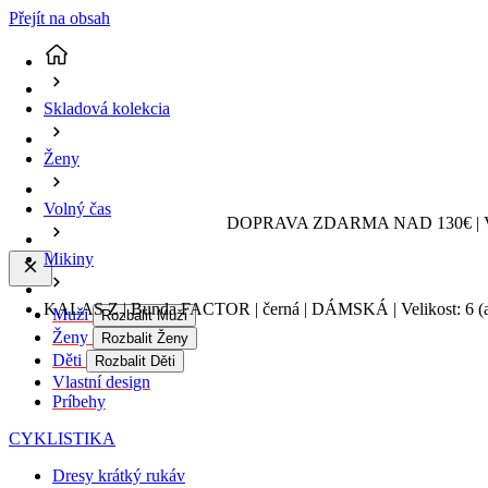
Přejít na obsah
Skladová kolekcia
Ženy
Volný čas
DOPRAVA ZDARMA NAD 130€ | 
Mikiny
KALAS Z | Bunda FACTOR | černá | DÁMSKÁ | Velikost: 6
(
Muži
Rozbalit Muži
Ženy
Rozbalit Ženy
Děti
Rozbalit Děti
Vlastní design
Príbehy
CYKLISTIKA
Dresy krátký rukáv