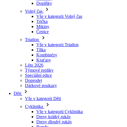
Mikiny
Čepice
Triatlon
Vše v kategorii Triatlon
Tílka
Kombinézy
Kraťasy
Léto 2026
Týmové repliky
Speciální edice
Doprodej
Dárkové poukazy
Děti
Vše v kategorii Děti
Cyklistika
Vše v kategorii Cyklistika
Dresy krátký rukáv
Dresy dlouhý rukáv
Bundy
Kraťasy
Dlouhé kalhoty
Návleky
Rukavice