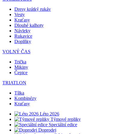
Dresy krátký rukáv
Vesty
Kraťasy
Dlouhé kalhoty
Návleky
Rukavice
Doplňky
VOLNÝ ČAS
Trička
Mikiny
Čepice
TRIATLON
Tílka
Kombinézy
Kraťasy
Léto 2026
Týmové repliky
Speciální edice
Doprodej