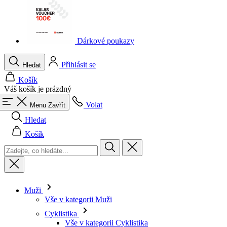
Dárkové poukazy
Přihlásit se
Hledat
Košík
Váš košík je prázdný
Volat
Menu
Zavřít
Hledat
Košík
Muži
Vše v kategorii Muži
Cyklistika
Vše v kategorii Cyklistika