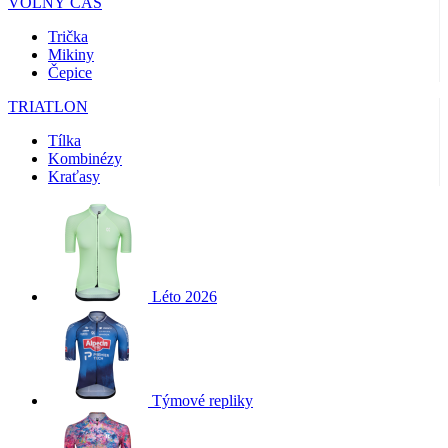
VOLNÝ ČAS
Trička
Mikiny
Čepice
TRIATLON
Tílka
Kombinézy
Kraťasy
Léto 2026
Týmové repliky