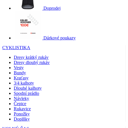
Doprodej
Dárkové poukazy
CYKLISTIKA
Dresy krátký rukáv
Dresy dlouhý rukáv
Vesty
Bundy
Kraťasy
3/4 kalhoty
Dlouhé kalhoty
Spodní prádlo
Návleky
Čepice
Rukavice
Ponožky
Doplňky