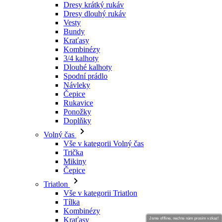
Dresy krátký rukáv
Dresy dlouhý rukáv
Vesty
Bundy
Kraťasy
Kombinézy
3/4 kalhoty
Dlouhé kalhoty
Spodní prádlo
Návleky
Čepice
Rukavice
Ponožky
Doplňky
Volný čas
Vše v kategorii Volný čas
Trička
Mikiny
Čepice
Triatlon
Vše v kategorii Triatlon
Tílka
Kombinézy
Kraťasy
Jsme offline, nechte nám prosím vzkaz!