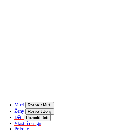
product[40001957]
www.kalaswear.sk
1 rok
používateľ
product[40000884]
www.kalaswear.sk
1 rok
product[40001992]
www.kalaswear.sk
1 rok
product[40001955]
www.kalaswear.sk
1 rok
product[40001956]
www.kalaswear.sk
1 rok
product[40001980]
www.kalaswear.sk
1 rok
product[40001959]
www.kalaswear.sk
1 rok
product[40001971]
www.kalaswear.sk
1 rok
product[40001887]
www.kalaswear.sk
1 rok
product[40001865]
www.kalaswear.sk
1 rok
product[40003304]
www.kalaswear.sk
1 rok
__Secure-YNID
.youtube.com
5
mesiacov
Muži
Rozbalit Muži
4 týždne
Ženy
Rozbalit Ženy
product[40001945]
www.kalaswear.sk
1 rok
Děti
Rozbalit Děti
Vlastní design
product[40001968]
www.kalaswear.sk
1 rok
Príbehy
product[40002009]
www.kalaswear.sk
1 rok