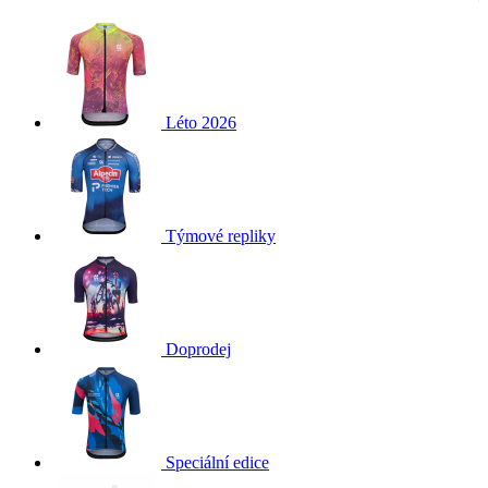
Léto 2026
Týmové repliky
Doprodej
Speciální edice