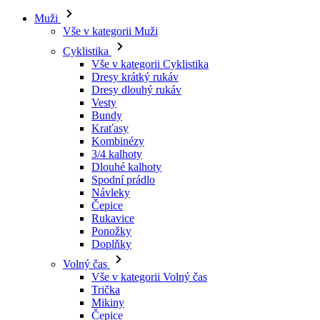
Muži
Vše v kategorii Muži
Cyklistika
Vše v kategorii Cyklistika
Dresy krátký rukáv
Dresy dlouhý rukáv
Vesty
Bundy
Kraťasy
Kombinézy
3/4 kalhoty
Dlouhé kalhoty
Spodní prádlo
Návleky
Čepice
Rukavice
Ponožky
Doplňky
Volný čas
Vše v kategorii Volný čas
Trička
Mikiny
Čepice