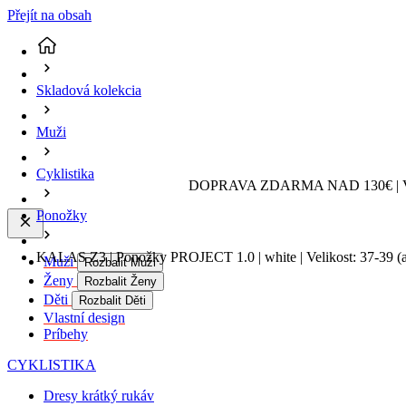
Přejít na obsah
Skladová kolekcia
Muži
Cyklistika
DOPRAVA ZDARMA NAD 130€ | 
Ponožky
KALAS Z3 | Ponožky PROJECT 1.0 | white | Velikost: 37-39
(
Muži
Rozbalit Muži
Ženy
Rozbalit Ženy
Děti
Rozbalit Děti
Vlastní design
Príbehy
CYKLISTIKA
Dresy krátký rukáv