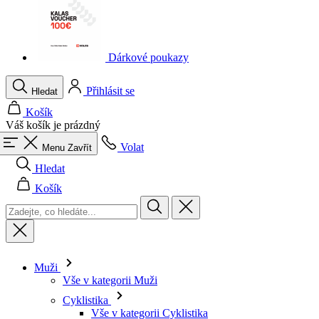
Dárkové poukazy
Přihlásit se
Hledat
Košík
Váš košík je prázdný
Volat
Menu
Zavřít
Hledat
Košík
Muži
Vše v kategorii Muži
Cyklistika
Vše v kategorii Cyklistika