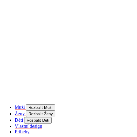
product[40001957]
www.kalaswear.sk
1 rok
používateľ
product[40000884]
www.kalaswear.sk
1 rok
product[40001992]
www.kalaswear.sk
1 rok
product[40001955]
www.kalaswear.sk
1 rok
product[40001956]
www.kalaswear.sk
1 rok
product[40001980]
www.kalaswear.sk
1 rok
product[40001959]
www.kalaswear.sk
1 rok
product[40001971]
www.kalaswear.sk
1 rok
product[40001887]
www.kalaswear.sk
1 rok
product[40001865]
www.kalaswear.sk
1 rok
product[40003304]
www.kalaswear.sk
1 rok
__Secure-YNID
.youtube.com
5
mesiacov
Muži
Rozbalit Muži
4 týždne
Ženy
Rozbalit Ženy
product[40001945]
www.kalaswear.sk
1 rok
Děti
Rozbalit Děti
Vlastní design
product[40001968]
www.kalaswear.sk
1 rok
Príbehy
product[40002009]
www.kalaswear.sk
1 rok