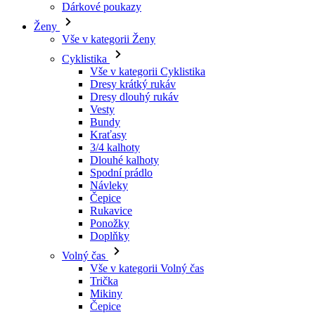
Vše v kategorii Cyklistika
Dresy krátký rukáv
Dresy dlouhý rukáv
Vesty
Bundy
Kraťasy
3/4 kalhoty
Dlouhé kalhoty
Spodní prádlo
Návleky
Čepice
Rukavice
Ponožky
Doplňky
Volný čas
Vše v kategorii Volný čas
Trička
Mikiny
Čepice
Triatlon
Vše v kategorii Triatlon
Tílka
Kombinézy