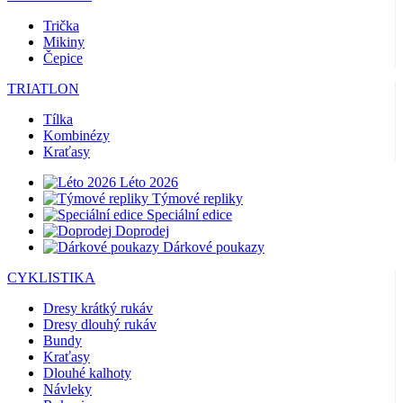
Trička
Mikiny
Čepice
TRIATLON
Tílka
Kombinézy
Kraťasy
Léto 2026
Týmové repliky
Speciální edice
Doprodej
Dárkové poukazy
CYKLISTIKA
Dresy krátký rukáv
Dresy dlouhý rukáv
Bundy
Kraťasy
Dlouhé kalhoty
Návleky