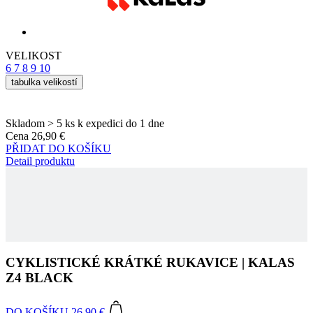
6
7
8
9
10
tabulka velikostí
Skladom > 5 ks
k expedici do 1 dne
Cena
26,90 €
PŘIDAT DO KOŠÍKU
Detail produktu
CYKLISTICKÉ KRÁTKÉ RUKAVICE | KALAS
Z4 BLACK
DO KOŠÍKU
26,90 €
TODO
4511-141X--16
EAN
8591851491373
Štítky
Léto
POHLAVÍ
Uni