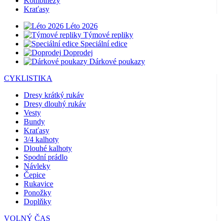
Kombinézy
Kraťasy
Léto 2026
Týmové repliky
Speciální edice
Doprodej
Dárkové poukazy
CYKLISTIKA
Dresy krátký rukáv
Dresy dlouhý rukáv
Vesty
Bundy
Kraťasy
3/4 kalhoty
Dlouhé kalhoty
Spodní prádlo
Návleky
Čepice
Rukavice
Ponožky
Doplňky
VOLNÝ ČAS