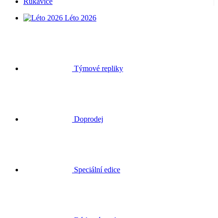
Rukavice
Léto 2026
Týmové repliky
Doprodej
Speciální edice
Dárkové poukazy
Přihlásit se
Hledat
Košík