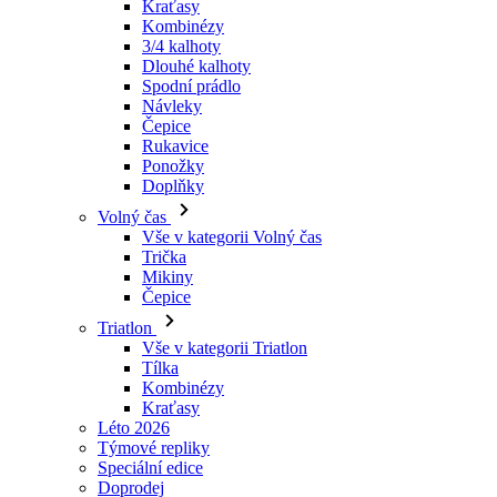
Návleky
Čepice
Rukavice
Ponožky
Doplňky
Volný čas
Vše v kategorii Volný čas
Trička
Mikiny
Čepice
Triatlon
Vše v kategorii Triatlon
Tílka
Kombinézy
Kraťasy
Léto 2026
Týmové repliky
Speciální edice
Doprodej
Dárkové poukazy
Ženy
Vše v kategorii Ženy
Cyklistika