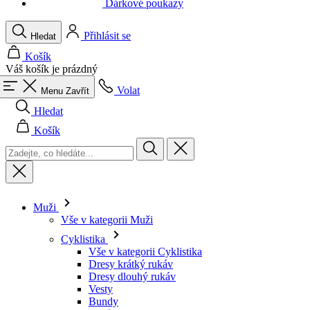
Váš košík je prázdný
Volat
Menu
Zavřít
Hledat
Košík
Muži
Vše v kategorii Muži
Cyklistika
Vše v kategorii Cyklistika
Dresy krátký rukáv
Dresy dlouhý rukáv
Vesty
Bundy
Kraťasy
Kombinézy
3/4 kalhoty
Dlouhé kalhoty
Spodní prádlo