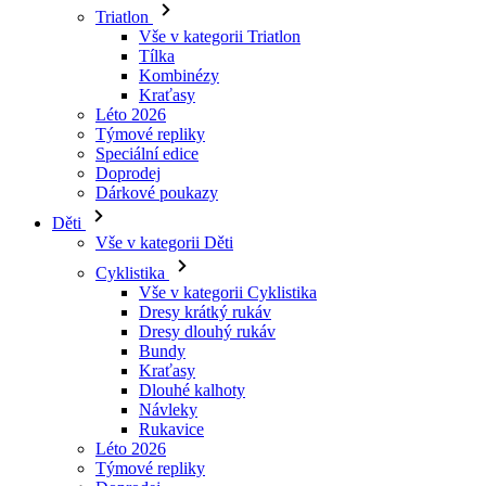
Kraťasy
Léto 2026
Týmové repliky
Speciální edice
Doprodej
Dárkové poukazy
Děti
Vše v kategorii Děti
Cyklistika
Vše v kategorii Cyklistika
Dresy krátký rukáv
Dresy dlouhý rukáv
Bundy
Kraťasy
Dlouhé kalhoty
Návleky
Rukavice
Léto 2026
Týmové repliky
Doprodej
Speciální edice
Dárkové poukazy
Vlastní design
Príbehy