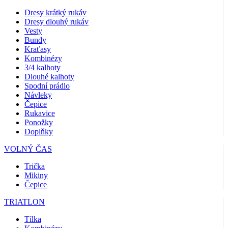
Dresy krátký rukáv
Dresy dlouhý rukáv
Vesty
Bundy
Kraťasy
Kombinézy
3/4 kalhoty
Dlouhé kalhoty
Spodní prádlo
Návleky
Čepice
Rukavice
Ponožky
Doplňky
VOLNÝ ČAS
Trička
Mikiny
Čepice
TRIATLON
Tílka