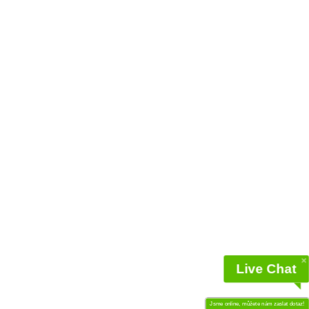
Live Chat
Jaro/Podzim
Jaro/Podzim
Jsme online, můžete nám zaslat dotaz!