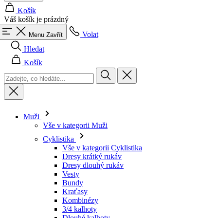
Košík
Váš košík je prázdný
Volat
Menu
Zavřít
Hledat
Košík
Muži
Vše v kategorii Muži
Cyklistika
Vše v kategorii Cyklistika
Dresy krátký rukáv
Dresy dlouhý rukáv
Vesty
Bundy
Kraťasy
Kombinézy
3/4 kalhoty
Dlouhé kalhoty