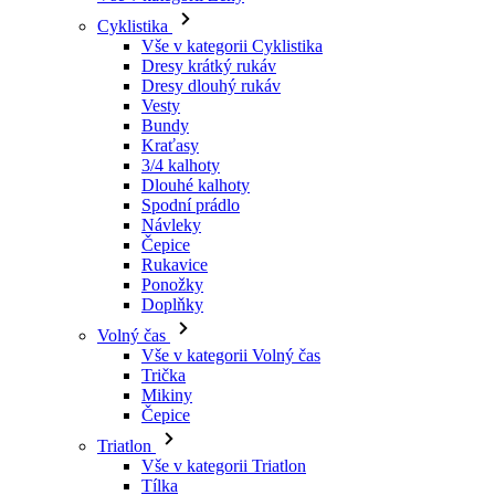
Cyklistika
Vše v kategorii Cyklistika
Dresy krátký rukáv
Dresy dlouhý rukáv
Vesty
Bundy
Kraťasy
3/4 kalhoty
Dlouhé kalhoty
Spodní prádlo
Návleky
Čepice
Rukavice
Ponožky
Doplňky
Volný čas
Vše v kategorii Volný čas
Trička
Mikiny
Čepice
Triatlon
Vše v kategorii Triatlon
Tílka