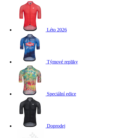
product[40001949]
www.kalaswear.sk
1 rok
product[40001947]
www.kalaswear.sk
1 rok
product[40001960]
www.kalaswear.sk
1 rok
Léto 2026
product[24054]
www.kalaswear.sk
1 rok
product[40001944]
www.kalaswear.sk
1 rok
product[40001876]
www.kalaswear.sk
1 rok
product[40001948]
Týmové repliky
www.kalaswear.sk
1 rok
product[40001875]
www.kalaswear.sk
1 rok
Speciální edice
Doprodej