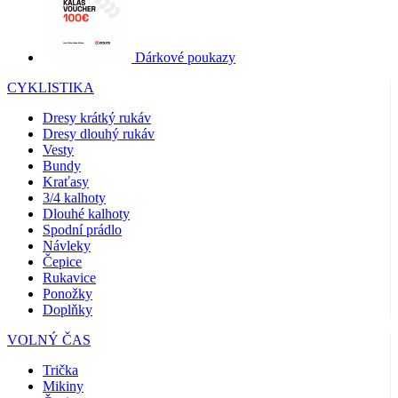
Dárkové poukazy
CYKLISTIKA
Dresy krátký rukáv
Dresy dlouhý rukáv
Vesty
Bundy
Kraťasy
3/4 kalhoty
Dlouhé kalhoty
Spodní prádlo
Návleky
Čepice
Rukavice
Ponožky
Doplňky
VOLNÝ ČAS
Trička
Mikiny