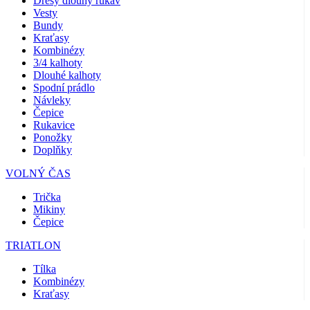
Dresy dlouhý rukáv
product[40001957]
www.kalaswear.sk
1 rok
používateľ
Vesty
Bundy
product[40000884]
www.kalaswear.sk
1 rok
Kraťasy
product[40001992]
www.kalaswear.sk
1 rok
Kombinézy
3/4 kalhoty
product[40001955]
www.kalaswear.sk
1 rok
Dlouhé kalhoty
Spodní prádlo
product[40001956]
www.kalaswear.sk
1 rok
Návleky
product[40001980]
www.kalaswear.sk
1 rok
Čepice
Rukavice
product[40001959]
www.kalaswear.sk
1 rok
Ponožky
product[40001971]
www.kalaswear.sk
1 rok
Doplňky
product[40001887]
www.kalaswear.sk
1 rok
VOLNÝ ČAS
product[40001865]
www.kalaswear.sk
1 rok
Trička
product[40003304]
www.kalaswear.sk
1 rok
Mikiny
Čepice
__Secure-YNID
.youtube.com
5
mesiacov
TRIATLON
4 týždne
product[40001945]
www.kalaswear.sk
1 rok
Tílka
Kombinézy
product[40001968]
www.kalaswear.sk
1 rok
Kraťasy
product[40002009]
www.kalaswear.sk
1 rok