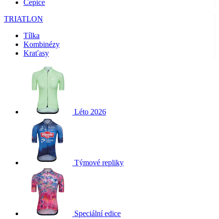
Čepice
TRIATLON
Tílka
Kombinézy
Kraťasy
Léto 2026
Týmové repliky
Speciální edice