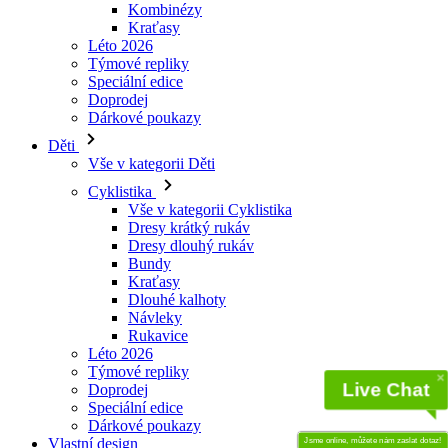
Kombinézy
Kraťasy
Léto 2026
Týmové repliky
Speciální edice
Doprodej
Dárkové poukazy
Děti
Vše v kategorii Děti
Cyklistika
Vše v kategorii Cyklistika
Dresy krátký rukáv
Dresy dlouhý rukáv
Bundy
Kraťasy
Dlouhé kalhoty
Návleky
Rukavice
Léto 2026
Týmové repliky
Live Chat
Doprodej
Speciální edice
Dárkové poukazy
Vlastní design
Jsme online, můžete nám zaslat dotaz!