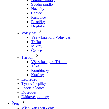
Spodní prádlo
Návleky
Čepice
Rukavice
Ponožky
Doplňky
Volný čas
Vše v kategorii Volný čas
Trička
Mikiny
Čepice
Triatlon
Vše v kategorii Triatlon
Tílka
Kombinézy
Kraťasy
Léto 2026
Týmové repliky
Speciální edice
Doprodej
Dárkové poukazy
Ženy
Vše v kategorii Ženy