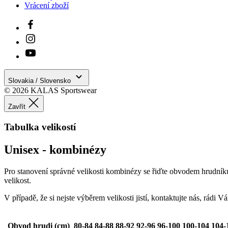
Vrácení zboží
Nevyhnutne potrebné 
Webová lokalita sa n
Meno
PHPSESSID
Slovakia / Slovensko
© 2026 KALAS Sportswear
Zavřít
_se20session
Tabulka velikostí
VISITOR_PRIVACY_
Unisex - kombinézy
Pro stanovení správné velikosti kombinézy se řiďte obvodem hrudníku.
velikost.
CookieScriptConse
V případě, že si nejste výběrem velikosti jistí, kontaktujte nás, rád
ipCountry
Obvod hrudi (cm)
80-84
84-88
88-92
92-96
96-100
100-104
104-