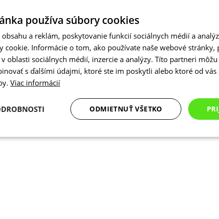
ánka používa súbory cookies
obsahu a reklám, poskytovanie funkcií sociálnych médií a analý
 cookie. Informácie o tom, ako používate naše webové stránky, 
 oblasti sociálnych médií, inzercie a analýzy. Títo partneri môžu
novať s ďalšími údajmi, ktoré ste im poskytli alebo ktoré od vás z
žby.
Viac informácií
ODROBNOSTI
ODMIETNUŤ VŠETKO
PRI
Analytické
Marketingové
Funkcie
cookies
cookies
cookies
Analytické cookies
Marketingové cookies
Funkcie
Nezarade