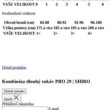
VAŠE VELIKOST
0
1
2
3
4
5
6
laravel_session
Prodloužené velikosti
Obvod hrudi (cm)
84-88
88-92
92-96
96-100
Meno
Výška postavy (cm)
175 a více
185 a více
195 a více
200 a více
P
Meno
Meno
product[40001976]
VAŠE VELIKOST
1+
2+
3+
4+
Meno
product[40001970]
_bra
basketCookieId
.
_bra_target
product[40003163]
_bra_perfor
YSC
product[40000966]
__Secure-ROLLOU
product[40001951]
VISITOR_INFO1_LIV
Detail produktu
product[40001967]
LaVisitorId_a2Fs
product[40003160]
LaSID
Kombinéza dlouhý rukáv PRO 29 | SHIRO
product[40003305]
_ga_04L0REMRP4
product[40001961]
Získať ponuku
_ga
product[40001964]
Zavřít
webChangePopup
Přihlášení zákazníka
E-mail