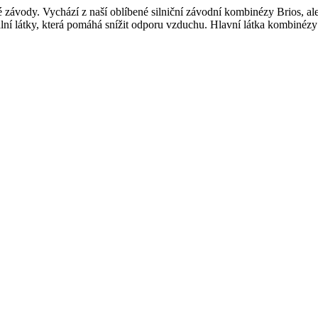
ávody. Vychází z naší oblíbené silniční závodní kombinézy Brios, ale 
í látky, která pomáhá snížit odporu vzduchu. Hlavní látka kombinézy