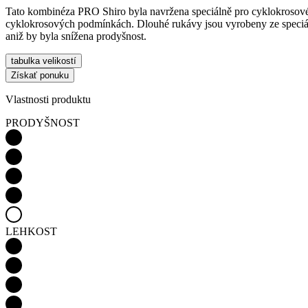
Tato kombinéza PRO Shiro byla navržena speciálně pro cyklokrosové z
cyklokrosových podmínkách. Dlouhé rukávy jsou vyrobeny ze speciáln
aniž by byla snížena prodyšnost.
tabulka velikostí
Získať ponuku
Vlastnosti produktu
PRODYŠNOST
LEHKOST