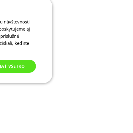
zu návštevnosti
poskytujeme aj
 príslušné
ískali, keď ste
JAŤ VŠETKO
Nezaradené
cookies
né cookies