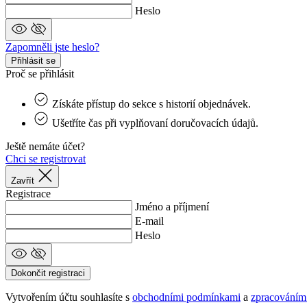
product[24053]
Heslo
product[24271]
product[40001950]
Zapomněli jste heslo?
product[40003307]
Přihlásit se
Proč se přihlásit
product[40001993]
product[40001009]
Získáte přístup do sekce s historií objednávek.
product[40003542]
Ušetříte čas při vyplňovaní doručovacích údajů.
product[40001954]
Ještě nemáte účet?
Chci se registrovat
product[40001953]
product[40001867]
Zavřít
Registrace
product[40001946]
Jméno a příjmení
product[40001952]
E-mail
Heslo
product[40001966]
product[40001866]
Dokončit registraci
product[40001957]
Vytvořením účtu souhlasíte s
obchodními podmínkami
a
zpracováním
product[40000884]