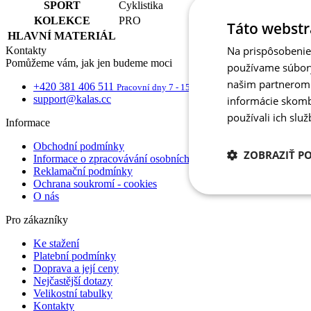
SPORT
Cyklistika
KOLEKCE
PRO
Táto webstr
HLAVNÍ MATERIÁL
Na prispôsobenie 
Kontakty
Pomůžeme vám, jak jen budeme moci
používame súbory
našim partnerom v
+420 381 406 511
Pracovní dny 7 - 15.30
support@kalas.cc
informácie skombi
používali ich slu
Informace
Obchodní podmínky
ZOBRAZIŤ P
Informace o zpracovávání osobních údajů
Reklamační podmínky
Ochrana soukromí - cookies
Potrebné
O nás
cookies
Pro zákazníky
Ke stažení
Platební podmínky
Doprava a její ceny
Nejčastější dotazy
Velikostní tabulky
Potrebné 
Kontakty