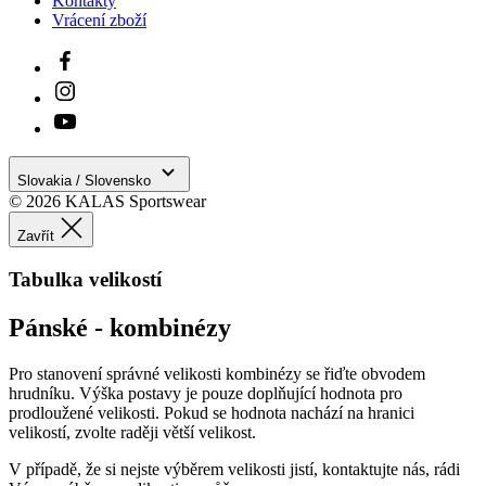
Kontakty
u
Vrácení zboží
i
r
p
S
č
j
Slovakia / Slovensko
Google
© 2026 KALAS Sportswear
š
Privacy Policy
d
Zavřít
p
Tabulka velikostí
p
Pánské - kombinézy
s
Pro stanovení správné velikosti kombinézy se řiďte obvodem
_se20session
www.kalaswear.sk
1 rok
c
hrudníku. Výška postavy je pouze doplňující hodnota pro
prodloužené velikosti. Pokud se hodnota nachází na hranici
velikostí, zvolte raději větší velikost.
u
V případě, že si nejste výběrem velikosti jistí, kontaktujte nás, rádi