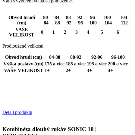
Vám s výběrem velikosti pomůžeme.
VISITOR_PRIVACY_METADATA
5
YouTube
mesiacov
c
.youtube.com
4 týždne
u
Obvod hrudi
80-
84-
88-
92-
96-
100-
104-
(cm)
84
88
92
96
100
104
112
u
VAŠE
0
1
2
3
4
5
6
i
VELIKOST
ú
Prodloužené velikosti
s
n
Obvod hrudi (cm)
84-88
88-92
92-96
96-100
Výška postavy (cm)
175 a více
185 a více
195 a více
200 a více
VAŠE VELIKOST
1+
2+
3+
4+
n
k
z
ž
p
r
Detail produktu
CookieScriptConsent
5
CookieScript
mesiacov
.kalaswear.sk
3 týždne
p
Kombinéza dlouhý rukáv SONIC 18 |
S