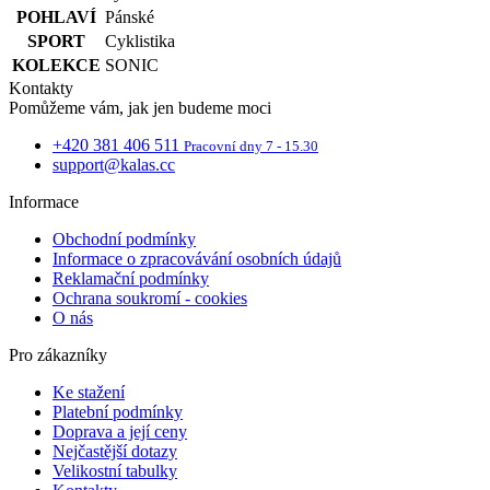
POHLAVÍ
Pánské
SPORT
Cyklistika
KOLEKCE
SONIC
Kontakty
Pomůžeme vám, jak jen budeme moci
+420 381 406 511
Pracovní dny 7 - 15.30
Potrebné cookies
Analytické cookies
support@kalas.cc
Marketingové cookies
Funkcie
Informace
Nezaradené cookies
Obchodní podmínky
Nevyhnutne potrebné súbory cookie umožňujú
Informace o zpracovávání osobních údajů
základné funkcie webovej lokality, ako prihlásenie
Reklamační podmínky
používateľa a správa účtu. Webová lokalita sa nedá
Ochrana soukromí - cookies
správne používať bez nevyhnutne potrebných
O nás
súborov cookie.
Pro zákazníky
Poskytovateľ
/
Uplynutie
Meno
Doména
platnosti
Ke stažení
PHPSESSID
Cookies
PHP.net
Platební podmínky
relácie
www.kalaswear.sk
Doprava a její ceny
a
Nejčastější dotazy
j
Velikostní tabulky
T