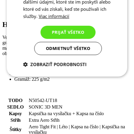
ďalšími údajmi, ktoré ste im poskytli alebo
ktoré od vás získali, keď ste používali ich
služby.
Viac informácií
Hlavní materiál - Lycra Speed
PRIJAŤ VŠETKO
Velmi jemný materiál Lycra Speed je charakteristický nízkou
gramáží a vysokou elasticitou. Vlastnosti materiálu zajišťují
ODMIETNUŤ VŠETKO
maximální aerodynamiku a je ideálním materiálem pro cyklistické
oblečení určené na časové disciplíny.
ZOBRAZIŤ PODROBNOSTI
Složení: 22.0%EL (Lycra) 78.0%PES
Potrebné cookies
Analytické
Gramáž: 225 g/m2
cookies
TODO
N50542-UT18
Marketingové
Funkcie
SEDLO
SONIC 3D MEN
cookies
Kapsy
Kapsička na vysílačku + Kapsa na číslo
Střih
Extra Aero Střih
Aero Tight Fit | Léto | Kapsa na číslo | Kapsička na
Štítky
vysílačku
Nezaradené cookies