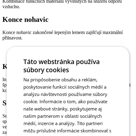
Kombinace funkčních materiálů vyvinutých na snížení odporu
vzduchu.
Konce nohavic
Konce nohavic zakončené lepeným lemem zajišťují maximální
přilnavost.
Táto webstránka používa
Kapsa na číslo
súbory cookies
Na prispôsobenie obsahu a reklám,
Integrovaná zadní kapsa na závodní číslo odstraňuje potřebu
špendlíků a zlepšuje aerodynamiku, šetří čas a prodlužuje životnost
poskytovanie funkcií sociálnych médií a
kombinézy. Součástí kombinézy je i kapsa na vysílačku.
analýzu návštevnosti používame súbory
cookie. Informácie o tom, ako používate
Sedlo Sonic 3D
naše webové stránky, poskytujeme aj
našim partnerom v oblasti sociálnych
Sedlo Sonic 3D vzniklo ve spolupráci s největším světovým
specialistou ve svém oboru Elastic Interface. Při vývoji byl kladen
médií, inzercie a analýzy. Títo partneri
velký důraz na to, aby sedlo poskytlo co největší pohodlí v
môžu príslušné informácie skombinovať s
zalehnuté pozici, při které se zátěž přesouvá na špičku sedla.