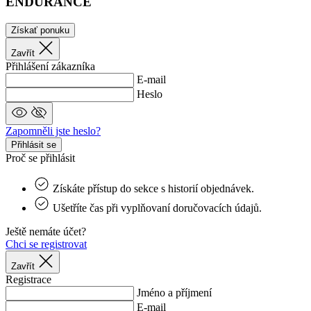
ENDURANCE
s
Získať ponuku
Zavřít
n
J
Přihlášení zákazníka
E-mail
Heslo
c
S
Zapomněli jste heslo?
s
Přihlásit se
ipCountry
www.kalaswear.sk
1 rok
P
Proč se přihlásit
u
k
u
Získáte přístup do sekce s historií objednávek.
z
a
Ušetříte čas při vyplňovaní doručovacích údajů.
u
l
t
Ještě nemáte účet?
s
Chci se registrovat
laravel_session
1 deň
I
Laravel LLC
Zavřít
www.kalaswear.sk
Registrace
l
Jméno a příjmení
i
E-mail
i