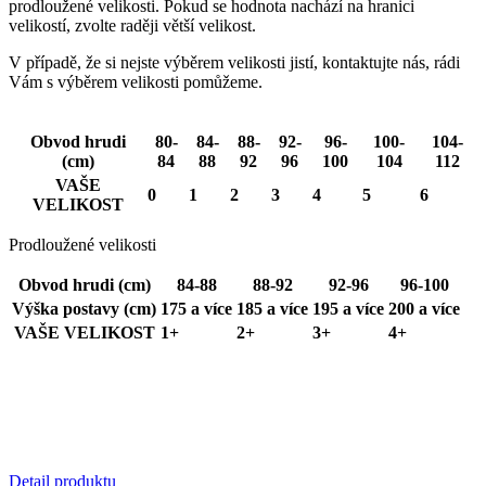
prodloužené velikosti. Pokud se hodnota nachází na hranici
k
velikostí, zvolte raději větší velikost.
z
ž
p
V případě, že si nejste výběrem velikosti jistí, kontaktujte nás, rádi
Vám s výběrem velikosti pomůžeme.
r
CookieScriptConsent
5
CookieScript
Obvod hrudi
80-
84-
88-
92-
96-
100-
104-
mesiacov
.kalaswear.sk
(cm)
84
88
92
96
100
104
112
3 týždne
p
VAŠE
S
0
1
2
3
4
5
6
VELIKOST
s
Prodloužené velikosti
Obvod hrudi (cm)
84-88
88-92
92-96
96-100
n
J
Výška postavy (cm)
175 a více
185 a více
195 a více
200 a více
VAŠE VELIKOST
1+
2+
3+
4+
c
S
s
ipCountry
www.kalaswear.sk
1 rok
P
u
k
Detail produktu
u