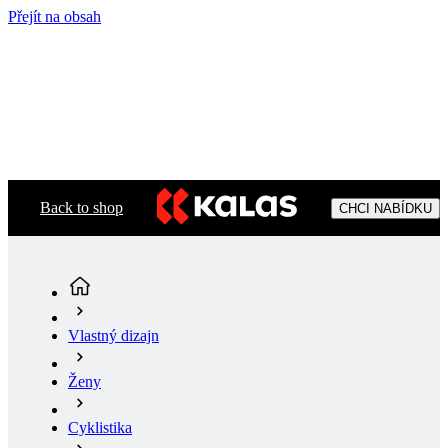
Přejít na obsah
Back to shop
CHCI NABÍDKU
Vlastný dizajn
Ženy
Cyklistika