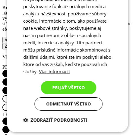
poskytovanie funkcií sociálnych médií a
Kombinézu Sonic Endurance jsme vyvinuli ve spolupráci s
národním týmem Velké Británie a je převážně určena pro
analýzu návštevnosti používame súbory
vytrvalostní závody na dráze a časovky. Důkladně propracovaný
cookie. Informácie o tom, ako používate
střih pomáhá snížit odpor vzduchu při maximálním vypětí a nabídne
naše webové stránky, poskytujeme aj
efektivní aerodynamickou výhodu.
našim partnerom v oblasti sociálnych
tabulka velikostí
médií, inzercie a analýzy. Títo partneri
ZÍSKAŤ PONUKU
môžu príslušné informácie skombinovať s
ďalšími údajmi, ktoré ste im poskytli alebo
VLASTNOSTI PRODUKTU
ktoré od vás získali, keď ste používali ich
PRODYŠNOST
služby.
Viac informácií
PRIJAŤ VŠETKO
ODMIETNUŤ VŠETKO
LEHKOST
ZOBRAZIŤ PODROBNOSTI
Potrebné cookies
Analytické