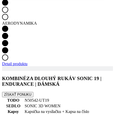
cookies
Marketingové
Funkcie
AERODYNAMIKA
cookies
Nezaradené cookies
Detail produktu
KOMBINÉZA DLOUHÝ RUKÁV SONIC 19 |
Potrebné cookies
Analytické cookies
ENDURANCE | DÁMSKÁ
Marketingové cookies
Funkcie
ZÍSKAŤ PONUKU
Nezaradené cookies
TODO
N50542-UT19
SEDLO
SONIC 3D WOMEN
Nevyhnutne potrebné súbory cookie umožňujú
základné funkcie webovej lokality, ako prihlásenie
Kapsy
Kapsička na vysílačku + Kapsa na číslo
používateľa a správa účtu. Webová lokalita sa nedá