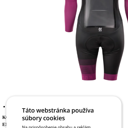
Táto webstránka používa
súbory cookies
KOMBINÉZA DLOUHÝ RUKÁV SONIC 19 |
ENDURANCE | DÁMSKÁ
Na prispôsobenie obsahu a reklám,