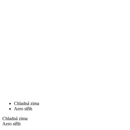
Chladná zima
Aero střih
Chladná zima
Aero střih
PASSION Z3 | ZIMNÍ BUNDA
DIAMOND | BLACK | DÁMSKÁ