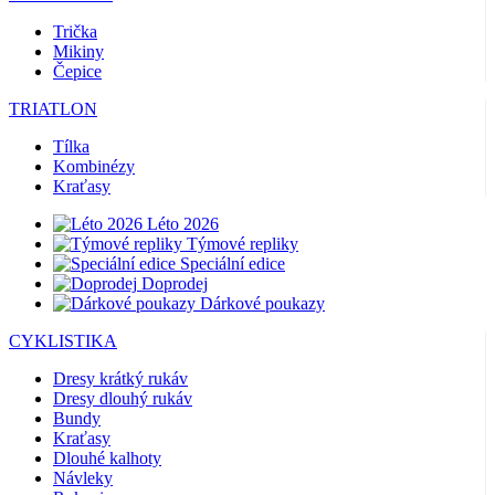
Trička
Mikiny
Čepice
TRIATLON
Tílka
Kombinézy
Kraťasy
Léto 2026
Týmové repliky
Speciální edice
Doprodej
Dárkové poukazy
CYKLISTIKA
Dresy krátký rukáv
Dresy dlouhý rukáv
Bundy
Kraťasy
Dlouhé kalhoty
Návleky