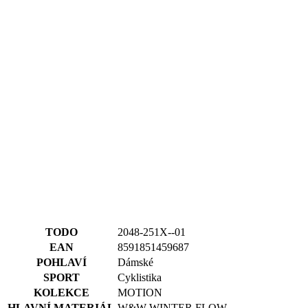
TODO
2048-251X--01
EAN
8591851459687
POHLAVÍ
Dámské
SPORT
Cyklistika
KOLEKCE
MOTION
HLAVNÍ MATERIÁL
W&W WINTER FLOW
VELIKOST
1
Alternativní produkty