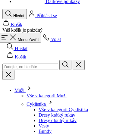
Váš košík je prázdný
Volat
Menu
Zavřít
Hledat
Košík
Muži
Vše v kategorii Muži
Cyklistika
Vše v kategorii Cyklistika
Dresy krátký rukáv
Dresy dlouhý rukáv
Vesty
Bundy
Kraťasy
Kombinézy
3/4 kalhoty
Dlouhé kalhoty
Spodní prádlo