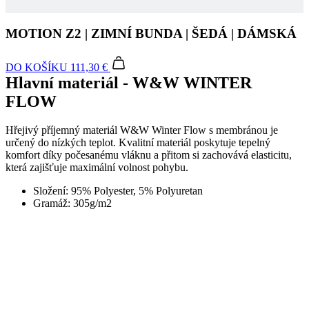
DO KOŠÍKU
111,30 €
Hlavní materiál - W&W WINTER
FLOW
Hřejivý příjemný materiál W&W Winter Flow s membránou je
určený do nízkých teplot. Kvalitní materiál poskytuje tepelný
komfort díky počesanému vláknu a přitom si zachovává elasticitu,
která zajišťuje maximální volnost pohybu.
Složení: 95% Polyester, 5% Polyuretan
Gramáž: 305g/m2