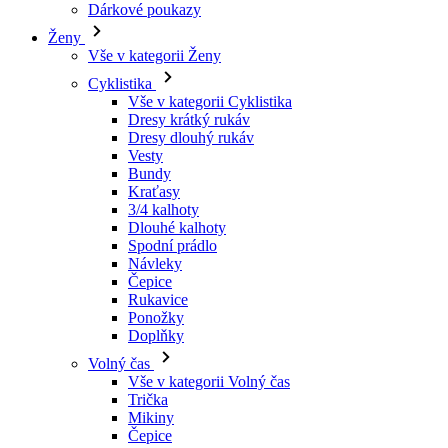
Vše v kategorii Cyklistika
Dresy krátký rukáv
Dresy dlouhý rukáv
Vesty
Bundy
Kraťasy
3/4 kalhoty
Dlouhé kalhoty
Spodní prádlo
Návleky
Čepice
Rukavice
Ponožky
Doplňky
Volný čas
Vše v kategorii Volný čas
Trička
Mikiny
Čepice
Triatlon
Vše v kategorii Triatlon
Tílka
Kombinézy