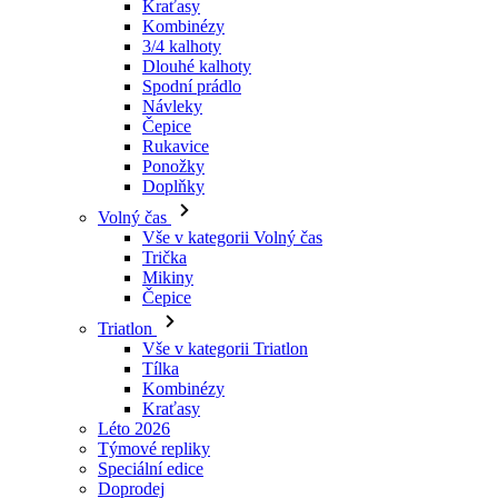
Návleky
Čepice
Rukavice
Ponožky
Doplňky
Volný čas
Vše v kategorii Volný čas
Trička
Mikiny
Čepice
Triatlon
Vše v kategorii Triatlon
Tílka
Kombinézy
Kraťasy
Léto 2026
Týmové repliky
Speciální edice
Doprodej
Dárkové poukazy
Ženy
Vše v kategorii Ženy
Cyklistika