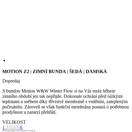
MOTION Z2 | ZIMNÍ BUNDA | ŠEDÁ | DÁMSKÁ
Dopredaj
S bundou Motion W&W Winter Flow si na Vás mráz během
zimního období jen tak nepřijde. Dokonale ochrání před nízkými
teplotami a sněhem díky třívrstvé membráně s vnitřním, zatepleným
počesáním. Zároveň se však funkční membrána postará o potřebnou
prodyšnost a zamezí přehřátí.
VELIKOST
1
2
3
4
5
6
tabulka velikostí
Skladom 3 ks
k expedici do 1 dne
Původní cena
159 €
Cena
111,30 €