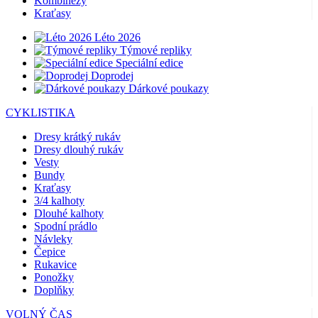
Kombinézy
Kraťasy
Léto 2026
Týmové repliky
Speciální edice
Doprodej
Dárkové poukazy
CYKLISTIKA
Dresy krátký rukáv
Dresy dlouhý rukáv
Vesty
Bundy
Kraťasy
3/4 kalhoty
Dlouhé kalhoty
Spodní prádlo
Návleky
Čepice
Rukavice
Ponožky
Doplňky
VOLNÝ ČAS