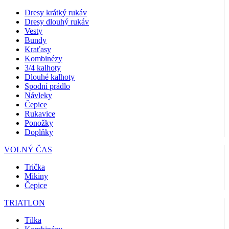
Dresy krátký rukáv
Dresy dlouhý rukáv
Vesty
Bundy
Kraťasy
Kombinézy
3/4 kalhoty
Dlouhé kalhoty
Spodní prádlo
Návleky
Čepice
Rukavice
Ponožky
Doplňky
VOLNÝ ČAS
Trička
Mikiny
Čepice
TRIATLON
Tílka