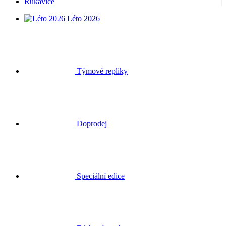
Rukavice
Léto 2026
Týmové repliky
Doprodej
Speciální edice
Dárkové poukazy
Přihlásit se
Hledat
Košík