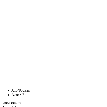
Jaro/Podzim
Aero střih
Jaro/Podzim
Aero střih
PASSION Z3 | BUNDA VENT+ | BLACK
| DÁMSKÁ