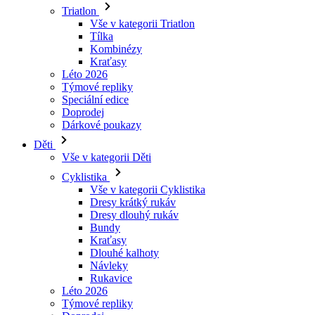
Kraťasy
Léto 2026
Týmové repliky
Speciální edice
Doprodej
Dárkové poukazy
Děti
Vše v kategorii Děti
Cyklistika
Vše v kategorii Cyklistika
Dresy krátký rukáv
Dresy dlouhý rukáv
Bundy
Kraťasy
Dlouhé kalhoty
Návleky
Rukavice
Léto 2026
Týmové repliky
Doprodej
Speciální edice
Dárkové poukazy
Vlastní design
Príbehy