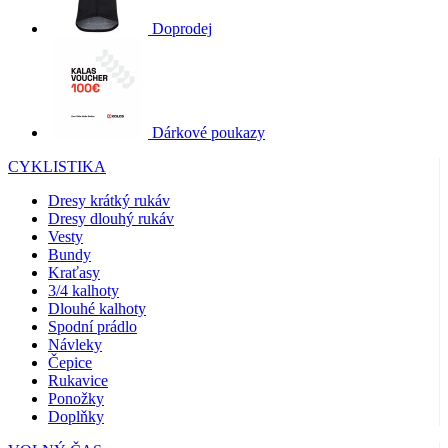
Doprodej
Dárkové poukazy
CYKLISTIKA
Dresy krátký rukáv
Dresy dlouhý rukáv
Vesty
Bundy
Kraťasy
3/4 kalhoty
Dlouhé kalhoty
Spodní prádlo
Návleky
Čepice
Rukavice
Ponožky
Doplňky