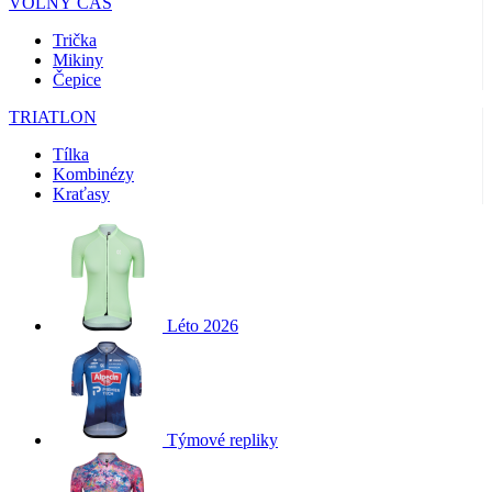
VOLNÝ ČAS
Trička
Mikiny
Čepice
TRIATLON
Tílka
Kombinézy
Kraťasy
Léto 2026
Týmové repliky