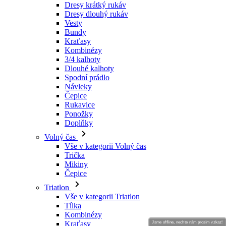
Dresy krátký rukáv
Dresy dlouhý rukáv
Vesty
Bundy
Kraťasy
Kombinézy
3/4 kalhoty
Dlouhé kalhoty
Spodní prádlo
Návleky
Čepice
Rukavice
Ponožky
Doplňky
Volný čas
Vše v kategorii Volný čas
Trička
Mikiny
Čepice
Triatlon
Vše v kategorii Triatlon
Tílka
Kombinézy
Kraťasy
Jsme offline, nechte nám prosím vzkaz!