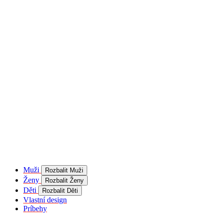
product[40001957]
www.kalaswear.sk
1 rok
používateľ
product[40000884]
www.kalaswear.sk
1 rok
product[40001992]
www.kalaswear.sk
1 rok
product[40001955]
www.kalaswear.sk
1 rok
product[40001956]
www.kalaswear.sk
1 rok
product[40001980]
www.kalaswear.sk
1 rok
product[40001959]
www.kalaswear.sk
1 rok
product[40001971]
www.kalaswear.sk
1 rok
product[40001887]
www.kalaswear.sk
1 rok
product[40001865]
www.kalaswear.sk
1 rok
product[40003304]
www.kalaswear.sk
1 rok
__Secure-YNID
.youtube.com
5
mesiacov
Muži
Rozbalit Muži
4 týždne
Ženy
Rozbalit Ženy
product[40001945]
www.kalaswear.sk
1 rok
Děti
Rozbalit Děti
Vlastní design
product[40001968]
www.kalaswear.sk
1 rok
Príbehy
product[40002009]
www.kalaswear.sk
1 rok