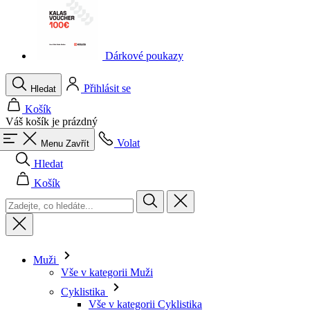
Dárkové poukazy
Přihlásit se
Hledat
Košík
Váš košík je prázdný
Volat
Menu
Zavřít
Hledat
Košík
Muži
Vše v kategorii Muži
Cyklistika
Vše v kategorii Cyklistika