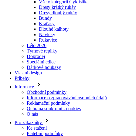
Vše v kategorii Cyklistika
Dresy krátký rukáv
Dresy dlouhý rukáv
Bundy
Kraťasy
Dlouhé kalhoty
Návleky
Rukavice
Léto 2026
Týmové repliky
Doprodej
Speciální edice
Dárkové poukazy
Vlastní design
Príbehy
Informace
Obchodní podmínky
Informace o zpracovávání osobních údajů
Reklamační podmínky
Ochrana soukromí - cookies
O nás
Pro zákazníky
Ke stažení
Platební podmínky