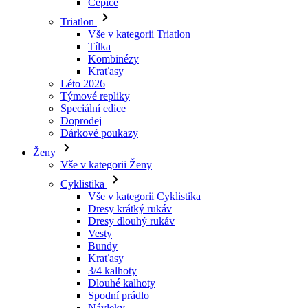
Čepice
Triatlon
Vše v kategorii Triatlon
Tílka
Kombinézy
Kraťasy
Léto 2026
Týmové repliky
Speciální edice
Doprodej
Dárkové poukazy
Ženy
Vše v kategorii Ženy
Cyklistika
Vše v kategorii Cyklistika
Dresy krátký rukáv
Dresy dlouhý rukáv
Vesty
Bundy
Kraťasy
3/4 kalhoty
Dlouhé kalhoty
Spodní prádlo
Návleky