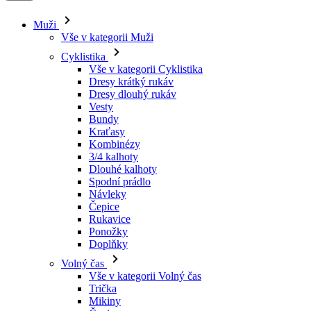
Muži
Vše v kategorii Muži
Cyklistika
Vše v kategorii Cyklistika
Dresy krátký rukáv
Dresy dlouhý rukáv
Vesty
Bundy
Kraťasy
Kombinézy
3/4 kalhoty
Dlouhé kalhoty
Spodní prádlo
Návleky
Čepice
Rukavice
Ponožky
Doplňky
Volný čas
Vše v kategorii Volný čas
Trička
Mikiny