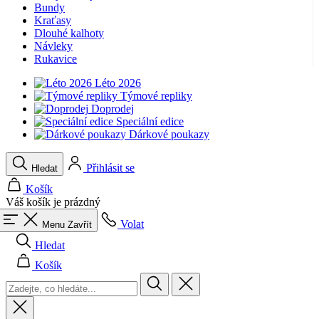
Bundy
product[40001949]
www.kalaswear.sk
1 rok
Kraťasy
Dlouhé kalhoty
product[40001947]
www.kalaswear.sk
1 rok
Návleky
Rukavice
product[40001960]
www.kalaswear.sk
1 rok
product[24054]
www.kalaswear.sk
1 rok
Léto 2026
Týmové repliky
product[40001944]
www.kalaswear.sk
1 rok
Doprodej
Speciální edice
product[40001876]
www.kalaswear.sk
1 rok
Dárkové poukazy
product[40001948]
www.kalaswear.sk
1 rok
product[40001875]
www.kalaswear.sk
1 rok
Přihlásit se
Hledat
Košík
Váš košík je prázdný
Volat
Menu
Zavřít
Hledat
Košík