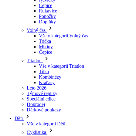
Čepice
Rukavice
Ponožky
Doplňky
Volný čas
Vše v kategorii Volný čas
Trička
Mikiny
Čepice
Triatlon
Vše v kategorii Triatlon
Tílka
Kombinézy
Kraťasy
Léto 2026
Týmové repliky
Speciální edice
Doprodej
Dárkové poukazy
Děti
Vše v kategorii Děti
Cyklistika