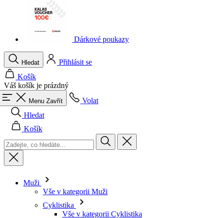
Dárkové poukazy
Přihlásit se
Hledat
Košík
Váš košík je prázdný
Volat
Menu
Zavřít
Hledat
Košík
Muži
Vše v kategorii Muži
Cyklistika
Vše v kategorii Cyklistika