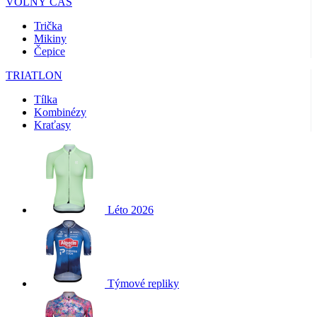
VOLNÝ ČAS
Trička
Mikiny
Čepice
TRIATLON
Tílka
Kombinézy
Kraťasy
Léto 2026
Týmové repliky