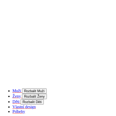
product[40001957]
www.kalaswear.sk
1 rok
používateľ
product[40000884]
www.kalaswear.sk
1 rok
product[40001992]
www.kalaswear.sk
1 rok
product[40001955]
www.kalaswear.sk
1 rok
product[40001956]
www.kalaswear.sk
1 rok
product[40001980]
www.kalaswear.sk
1 rok
product[40001959]
www.kalaswear.sk
1 rok
product[40001971]
www.kalaswear.sk
1 rok
product[40001887]
www.kalaswear.sk
1 rok
product[40001865]
www.kalaswear.sk
1 rok
product[40003304]
www.kalaswear.sk
1 rok
__Secure-YNID
.youtube.com
5
mesiacov
Muži
Rozbalit Muži
4 týždne
Ženy
Rozbalit Ženy
product[40001945]
www.kalaswear.sk
1 rok
Děti
Rozbalit Děti
Vlastní design
product[40001968]
www.kalaswear.sk
1 rok
Príbehy
product[40002009]
www.kalaswear.sk
1 rok