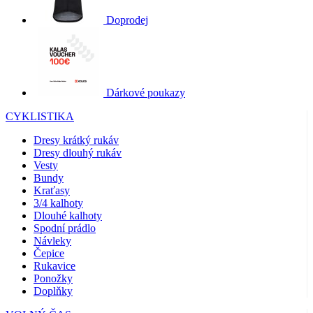
Doprodej
Dárkové poukazy
CYKLISTIKA
Dresy krátký rukáv
Dresy dlouhý rukáv
Vesty
Bundy
Kraťasy
3/4 kalhoty
Dlouhé kalhoty
Spodní prádlo
Návleky
Čepice
Rukavice
Ponožky
Doplňky