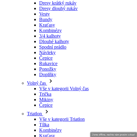
Dresy krátký rukáv
Dresy dlouhý rukáv
Vesty
Bundy
Kraťasy
Kombinézy
3/4 kalhoty
Dlouhé kalhoty
Spodní prádlo
Návleky
Čepice
Rukavice
Ponožky
Doplňky
Volný čas
Vše v kategorii Volný čas
Trička
Mikiny
Čepice
Triatlon
Vše v kategorii Triatlon
Tílka
Kombinézy
Kraťasy
Jsme offline, nechte nám prosím vzkaz!