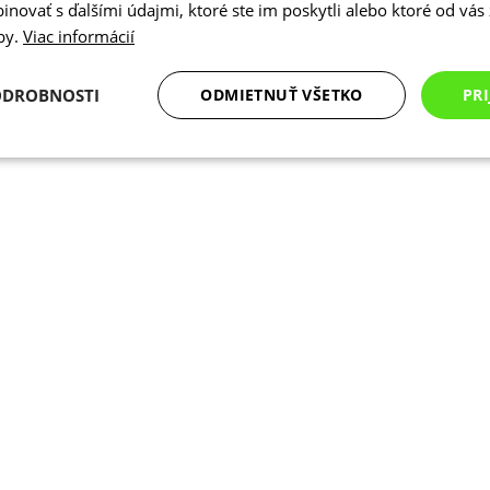
novať s ďalšími údajmi, ktoré ste im poskytli alebo ktoré od vás z
žby.
Viac informácií
ODROBNOSTI
ODMIETNUŤ VŠETKO
PRI
Analytické
Marketingové
Funkcie
cookies
cookies
cookies
Analytické cookies
Marketingové cookies
Funkcie
Nezarade
súbory cookie umožňujú základné funkcie webovej lokality, ako prihlásenie používate
edá správne používať bez nevyhnutne potrebných súborov cookie.
Poskytovateľ
/
Uplynutie
Opis
Doména
platnosti
Cookies
Cookie generované aplikáciami založen
PHP.net
relácie
Toto je univerzálny identifikátor použ
www.kalaswear.sk