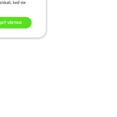
ískali, keď ste
JAŤ VŠETKO
Nezaradené
cookies
né cookies
ľa a správa účtu.
ými na jazyku PHP.
ívaný na údržbu