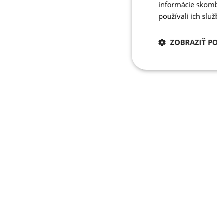
informácie skombi
používali ich slu
ZOBRAZIŤ P
Potrebné
cookies
Potrebné 
Nevyhnutne potrebné 
Webová lokalita sa n
Meno
PHPSESSID