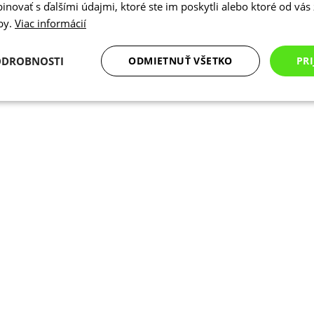
novať s ďalšími údajmi, ktoré ste im poskytli alebo ktoré od vás z
žby.
Viac informácií
ODROBNOSTI
ODMIETNUŤ VŠETKO
PRI
Analytické
Marketingové
Funkcie
cookies
cookies
cookies
Analytické cookies
Marketingové cookies
Funkcie
Nezarade
súbory cookie umožňujú základné funkcie webovej lokality, ako prihlásenie používate
edá správne používať bez nevyhnutne potrebných súborov cookie.
Poskytovateľ
/
Uplynutie
Opis
Doména
platnosti
Cookies
Cookie generované aplikáciami založen
PHP.net
relácie
Toto je univerzálny identifikátor použ
www.kalaswear.sk