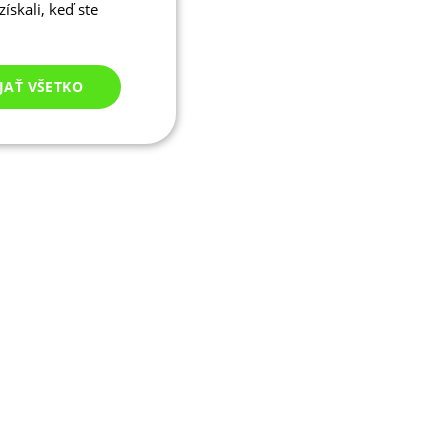
ískali, keď ste
JAŤ VŠETKO
Nezaradené
cookies
né cookies
ľa a správa účtu.
ými na jazyku PHP.
ívaný na údržbu