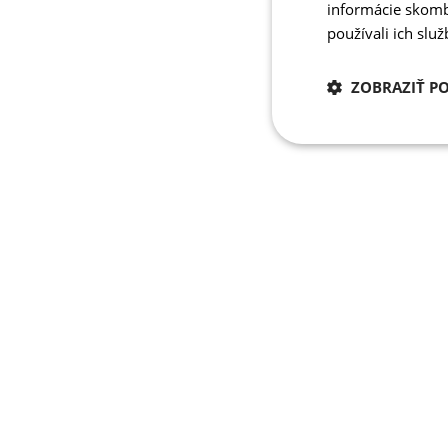
informácie skombi
používali ich slu
ZOBRAZIŤ P
Potrebné
cookies
Potrebné 
Nevyhnutne potrebné 
Webová lokalita sa n
Meno
PHPSESSID