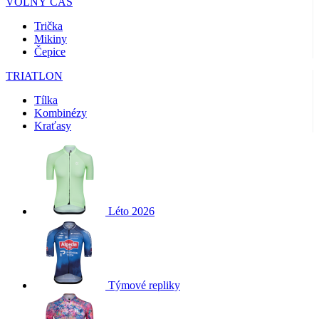
VOLNÝ ČAS
Trička
Mikiny
Čepice
TRIATLON
Tílka
Kombinézy
Kraťasy
Léto 2026
Týmové repliky