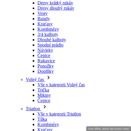
Dresy krátký rukáv
Dresy dlouhý rukáv
Vesty
Bundy
Kraťasy
Kombinézy
3/4 kalhoty
Dlouhé kalhoty
Spodní prádlo
Návleky
Čepice
Rukavice
Ponožky
Doplňky
Volný čas
Vše v kategorii Volný čas
Trička
Mikiny
Čepice
Triatlon
Vše v kategorii Triatlon
Tílka
Kombinézy
Kraťasy
Jsme offline, nechte nám prosím vzkaz!