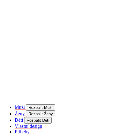
product[40001957]
www.kalaswear.sk
1 rok
používateľ
product[40000884]
www.kalaswear.sk
1 rok
product[40001992]
www.kalaswear.sk
1 rok
product[40001955]
www.kalaswear.sk
1 rok
product[40001956]
www.kalaswear.sk
1 rok
product[40001980]
www.kalaswear.sk
1 rok
product[40001959]
www.kalaswear.sk
1 rok
product[40001971]
www.kalaswear.sk
1 rok
product[40001887]
www.kalaswear.sk
1 rok
product[40001865]
www.kalaswear.sk
1 rok
product[40003304]
www.kalaswear.sk
1 rok
__Secure-YNID
.youtube.com
5
mesiacov
Muži
Rozbalit Muži
4 týždne
Ženy
Rozbalit Ženy
product[40001945]
www.kalaswear.sk
1 rok
Děti
Rozbalit Děti
Vlastní design
product[40001968]
www.kalaswear.sk
1 rok
Príbehy
product[40002009]
www.kalaswear.sk
1 rok