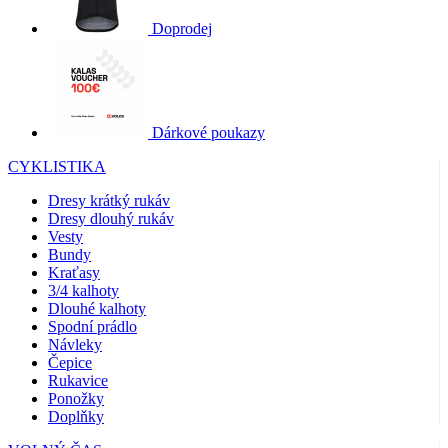
Doprodej
Dárkové poukazy
CYKLISTIKA
Dresy krátký rukáv
Dresy dlouhý rukáv
Vesty
Bundy
Kraťasy
3/4 kalhoty
Dlouhé kalhoty
Spodní prádlo
Návleky
Čepice
Rukavice
Ponožky
Doplňky