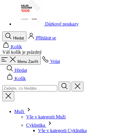
Dárkové poukazy
Přihlásit se
Hledat
Košík
Váš košík je prázdný
Volat
Menu
Zavřít
Hledat
Košík
Muži
Vše v kategorii Muži
Cyklistika
Vše v kategorii Cyklistika