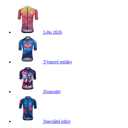
Léto 2026
Týmové repliky
Doprodej
Speciální edice