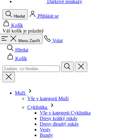
Váš košík je prázdný
Volat
Menu
Zavřít
Hledat
Košík
Muži
Vše v kategorii Muži
Cyklistika
Vše v kategorii Cyklistika
Dresy krátký rukáv
Dresy dlouhý rukáv
Vesty
Bundy
Kraťasy
Kombinézy
3/4 kalhoty
Dlouhé kalhoty
Spodní prádlo