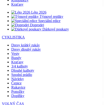
Kombinézy
Kraťasy
Léto 2026
Týmové repliky
Speciální edice
Doprodej
Dárkové poukazy
CYKLISTIKA
Dresy krátký rukáv
Dresy dlouhý rukáv
Vesty
Bundy
Kraťasy
3/4 kalhoty
Dlouhé kalhoty
Spodní prádlo
Návleky
Čepice
Rukavice
Ponožky
Doplňky
VOLNÝ ČAS