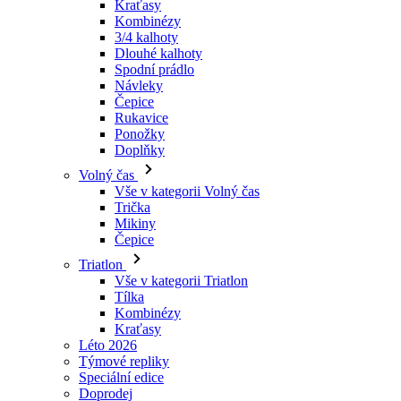
Návleky
Čepice
Rukavice
Ponožky
Doplňky
Volný čas
Vše v kategorii Volný čas
Trička
Mikiny
Čepice
Triatlon
Vše v kategorii Triatlon
Tílka
Kombinézy
Kraťasy
Léto 2026
Týmové repliky
Speciální edice
Doprodej
Dárkové poukazy
Ženy
Vše v kategorii Ženy
Cyklistika