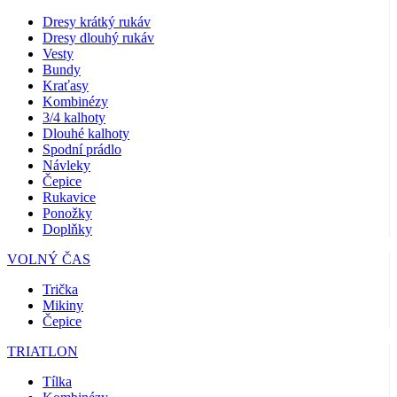
Dresy krátký rukáv
Dresy dlouhý rukáv
Vesty
Bundy
Kraťasy
Kombinézy
3/4 kalhoty
Dlouhé kalhoty
Spodní prádlo
Návleky
Čepice
Rukavice
Ponožky
Doplňky
VOLNÝ ČAS
Trička
Mikiny
Čepice
TRIATLON
Tílka