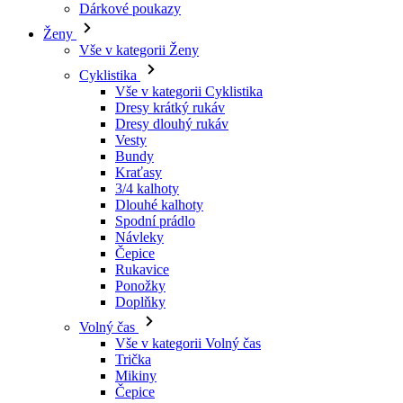
Vše v kategorii Cyklistika
Dresy krátký rukáv
Dresy dlouhý rukáv
Vesty
Bundy
Kraťasy
3/4 kalhoty
Dlouhé kalhoty
Spodní prádlo
Návleky
Čepice
Rukavice
Ponožky
Doplňky
Volný čas
Vše v kategorii Volný čas
Trička
Mikiny
Čepice
Triatlon
Vše v kategorii Triatlon
Tílka
Kombinézy