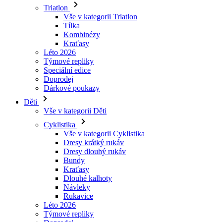
Kraťasy
Léto 2026
Týmové repliky
Speciální edice
Doprodej
Dárkové poukazy
Děti
Vše v kategorii Děti
Cyklistika
Vše v kategorii Cyklistika
Dresy krátký rukáv
Dresy dlouhý rukáv
Bundy
Kraťasy
Dlouhé kalhoty
Návleky
Rukavice
Léto 2026
Týmové repliky
Doprodej
Speciální edice
Dárkové poukazy
Vlastní design
Príbehy