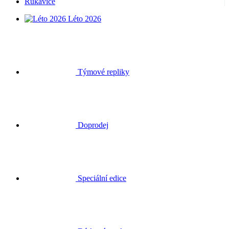
Rukavice
Léto 2026
Týmové repliky
Doprodej
Speciální edice
Dárkové poukazy
Přihlásit se
Hledat
Košík