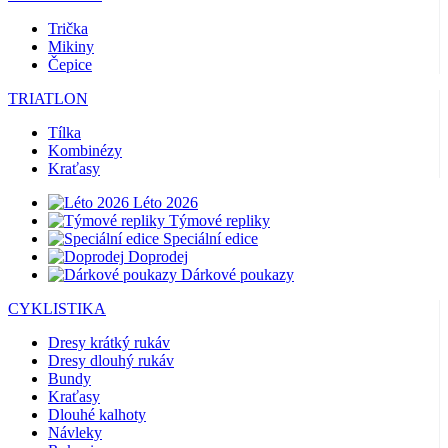
Trička
Mikiny
Čepice
TRIATLON
Tílka
Kombinézy
Kraťasy
Léto 2026
Týmové repliky
Speciální edice
Doprodej
Dárkové poukazy
CYKLISTIKA
Dresy krátký rukáv
Dresy dlouhý rukáv
Bundy
Kraťasy
Dlouhé kalhoty
Návleky