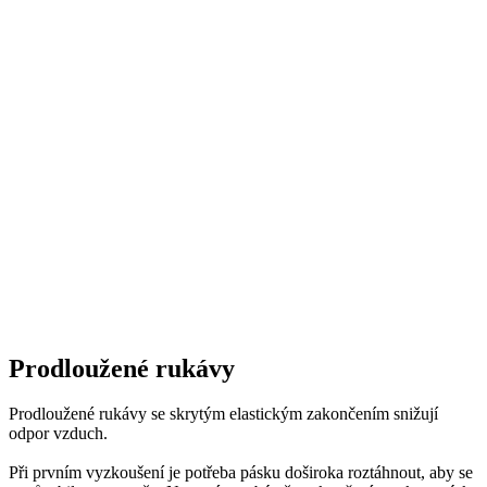
Prodloužené rukávy
Prodloužené rukávy se skrytým elastickým zakončením snižují
odpor vzduch.
Při prvním vyzkoušení je potřeba pásku doširoka roztáhnout, aby se
uzpůsobila tvaru paže. Nemusíte se bát, že zakončení praskne, páska
je velmi pevná.
Krytý zip