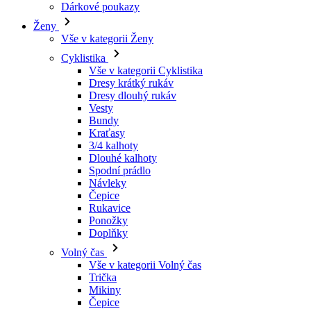
Vše v kategorii Cyklistika
Dresy krátký rukáv
Dresy dlouhý rukáv
Vesty
Bundy
Kraťasy
3/4 kalhoty
Dlouhé kalhoty
Spodní prádlo
Návleky
Čepice
Rukavice
Ponožky
Doplňky
Volný čas
Vše v kategorii Volný čas
Trička
Mikiny
Čepice
Triatlon
Vše v kategorii Triatlon
Tílka
Kombinézy