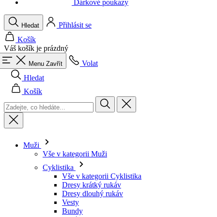
Váš košík je prázdný
Volat
Menu
Zavřít
Hledat
Košík
Muži
Vše v kategorii Muži
Cyklistika
Vše v kategorii Cyklistika
Dresy krátký rukáv
Dresy dlouhý rukáv
Vesty
Bundy
Kraťasy
Kombinézy
3/4 kalhoty
Dlouhé kalhoty
Spodní prádlo