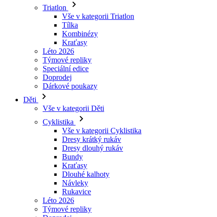
Kraťasy
Léto 2026
Týmové repliky
Speciální edice
Doprodej
Dárkové poukazy
Děti
Vše v kategorii Děti
Cyklistika
Vše v kategorii Cyklistika
Dresy krátký rukáv
Dresy dlouhý rukáv
Bundy
Kraťasy
Dlouhé kalhoty
Návleky
Rukavice
Léto 2026
Týmové repliky
Doprodej
Speciální edice
Dárkové poukazy
Vlastní design
Príbehy