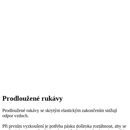
Prodloužené rukávy
Prodloužené rukávy se skrytým elastickým zakončením snižují
odpor vzduch.
Při prvním vyzkoušení je potřeba pásku doširoka roztáhnout, aby se
uzpůsobila tvaru paže. Nemusíte se bát, že zakončení praskne, páska
je velmi pevná.
Krytý zip