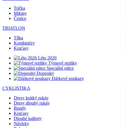
Trička
Mikiny
Čepice
TRIATLON
Tílka
Kombinézy
Kraťasy
Léto 2026
Týmové repliky
Speciální edice
Doprodej
Dárkové poukazy
CYKLISTIKA
Dresy krátký rukáv
Dresy dlouhý rukáv
Bundy
Kraťasy
Dlouhé kalhoty
Návleky