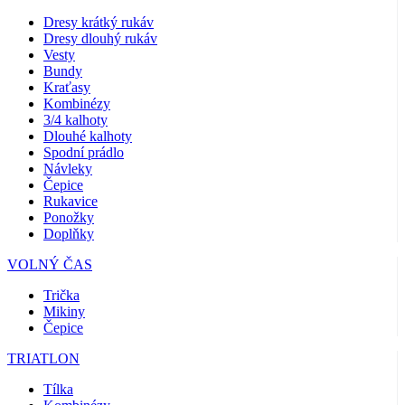
Dresy krátký rukáv
Dresy dlouhý rukáv
Vesty
Bundy
Kraťasy
Kombinézy
3/4 kalhoty
Dlouhé kalhoty
Spodní prádlo
Návleky
Čepice
Rukavice
Ponožky
Doplňky
VOLNÝ ČAS
Trička
Mikiny
Čepice
TRIATLON
Tílka