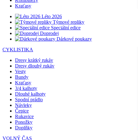
Kombinézy
Kraťasy
Léto 2026
Týmové repliky
Speciální edice
Doprodej
Dárkové poukazy
CYKLISTIKA
Dresy krátký rukáv
Dresy dlouhý rukáv
Vesty
Bundy
Kraťasy
3/4 kalhoty
Dlouhé kalhoty
Spodní prádlo
Návleky
Čepice
Rukavice
Ponožky
Doplňky
VOLNÝ ČAS