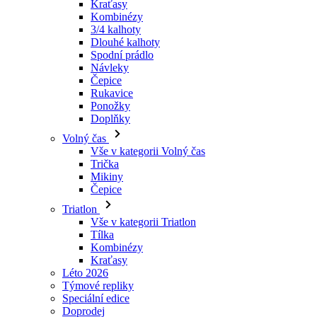
Návleky
Čepice
Rukavice
Ponožky
Doplňky
Volný čas
Vše v kategorii Volný čas
Trička
Mikiny
Čepice
Triatlon
Vše v kategorii Triatlon
Tílka
Kombinézy
Kraťasy
Léto 2026
Týmové repliky
Speciální edice
Doprodej
Dárkové poukazy
Ženy
Vše v kategorii Ženy
Cyklistika