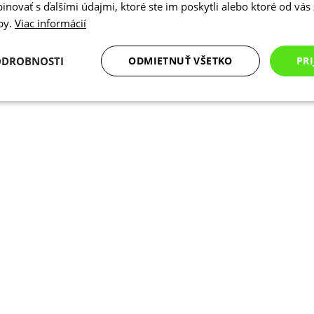
novať s ďalšími údajmi, ktoré ste im poskytli alebo ktoré od vás z
žby.
Viac informácií
ODROBNOSTI
ODMIETNUŤ VŠETKO
PRI
Analytické
Marketingové
Funkcie
cookies
cookies
cookies
Analytické cookies
Marketingové cookies
Funkcie
Nezarade
súbory cookie umožňujú základné funkcie webovej lokality, ako prihlásenie používate
edá správne používať bez nevyhnutne potrebných súborov cookie.
Poskytovateľ
/
Uplynutie
Opis
Doména
platnosti
Cookies
Cookie generované aplikáciami založen
PHP.net
relácie
Toto je univerzálny identifikátor použ
www.kalaswear.sk