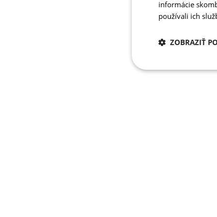
informácie skombi
používali ich slu
ZOBRAZIŤ P
Potrebné
cookies
Potrebné 
Nevyhnutne potrebné 
Webová lokalita sa n
Meno
PHPSESSID