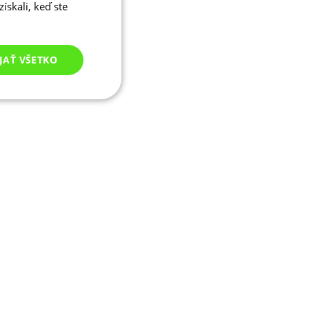
ískali, keď ste
JAŤ VŠETKO
Nezaradené
cookies
né cookies
ľa a správa účtu.
ými na jazyku PHP.
ívaný na údržbu