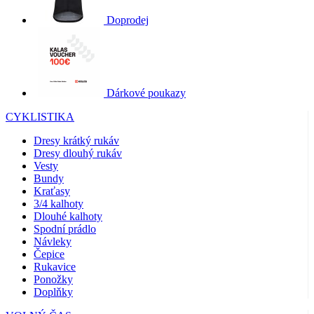
Doprodej
Dárkové poukazy
CYKLISTIKA
Dresy krátký rukáv
Dresy dlouhý rukáv
Vesty
Bundy
Kraťasy
3/4 kalhoty
Dlouhé kalhoty
Spodní prádlo
Návleky
Čepice
Rukavice
Ponožky
Doplňky