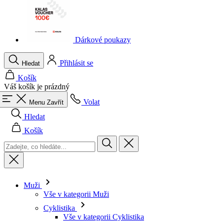
Dárkové poukazy
Přihlásit se
Hledat
Košík
Váš košík je prázdný
Volat
Menu
Zavřít
Hledat
Košík
Muži
Vše v kategorii Muži
Cyklistika
Vše v kategorii Cyklistika