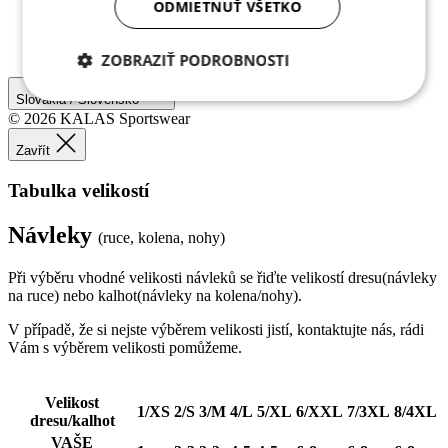
ODMIETNUŤ VŠETKO
ZOBRAZIŤ PODROBNOSTI
Slovakia / Slovensko
Potrebné cookies
Analytické
cookies
© 2026 KALAS Sportswear
Zavřít
Tabulka velikostí
Marketingové
Funkcie
cookies
Návleky
(ruce, kolena, nohy)
Při výběru vhodné velikosti návleků se řiďte velikostí dresu(návleky
Nezaradené cookies
na ruce) nebo kalhot(návleky na kolena/nohy).
V případě, že si nejste výběrem velikosti jistí, kontaktujte nás, rádi
Vám s výběrem velikosti pomůžeme.
Velikost
1/XS
2/S
3/M
4/L
5/XL
6/XXL
7/3XL
8/4XL
dresu/kalhot
Potrebné cookies
Analytické cookies
VAŠE