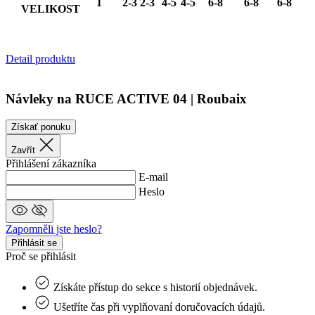
1
2-3
2-3
4-5
4-5
6-8
6-8
6-8
Marketingové cookies
Funkcie
VELIKOST
Nezaradené cookies
Nevyhnutne potrebné súbory cookie umožňujú
Detail produktu
základné funkcie webovej lokality, ako prihlásenie
používateľa a správa účtu. Webová lokalita sa nedá
správne používať bez nevyhnutne potrebných
Návleky na RUCE ACTIVE 04 | Roubaix
súborov cookie.
Poskytovateľ
/
Uplynutie
Meno
Získať ponuku
Doména
platnosti
Zavřít
PHPSESSID
Cookies
PHP.net
relácie
www.kalaswear.sk
Přihlášení zákazníka
a
E-mail
j
Heslo
T
u
i
Zapomněli jste heslo?
Přihlásit se
Proč se přihlásit
r
p
S
Získáte přístup do sekce s historií objednávek.
Ušetříte čas při vyplňovaní doručovacích údajů.
č