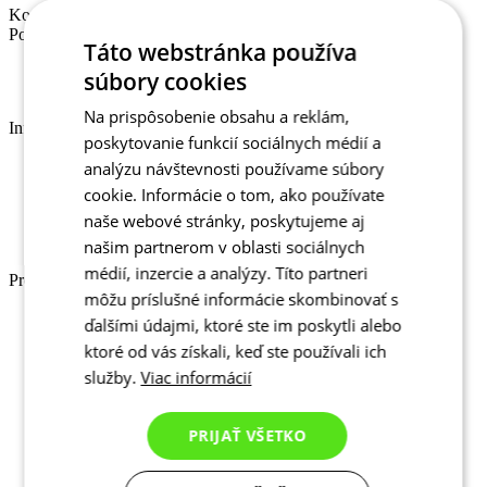
Kontakty
Pomůžeme vám, jak jen budeme moci
Táto webstránka používa
+420 381 406 511
Pracovní dny 7 - 15.30
súbory cookies
support@kalas.cc
Na prispôsobenie obsahu a reklám,
Informace
poskytovanie funkcií sociálnych médií a
Obchodní podmínky
analýzu návštevnosti používame súbory
Informace o zpracovávání osobních údajů
cookie. Informácie o tom, ako používate
Reklamační podmínky
naše webové stránky, poskytujeme aj
Ochrana soukromí - cookies
O nás
našim partnerom v oblasti sociálnych
médií, inzercie a analýzy. Títo partneri
Pro zákazníky
môžu príslušné informácie skombinovať s
Ke stažení
ďalšími údajmi, ktoré ste im poskytli alebo
Platební podmínky
ktoré od vás získali, keď ste používali ich
Doprava a její ceny
služby.
Viac informácií
Nejčastější dotazy
Velikostní tabulky
Kontakty
PRIJAŤ VŠETKO
Vrácení zboží