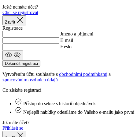
j
Ještě nemáte účet?
Google
š
Chci se registrovat
Privacy Policy
d
Zavřít
p
Registrace
Jméno a příjmení
E-mail
p
Heslo
s
_se20session
www.kalaswear.sk
1 rok
c
Dokončit registraci
Vytvořením účtu souhlasíte s
obchodními podmínkami
a
u
zpracováním osobních údajů
.
Co získáte registrací
VISITOR_PRIVACY_METADATA
5
YouTube
mesiacov
c
.youtube.com
4 týždne
Přístup do sekce s historií objednávek
u
Nejlepší nabídky odesíláme do Vašeho e‑mailu jako první
u
i
Již máte účet?
Přihlásit se
ú