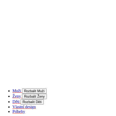
product[40001957]
www.kalaswear.sk
1 rok
používateľ
product[40000884]
www.kalaswear.sk
1 rok
product[40001992]
www.kalaswear.sk
1 rok
product[40001955]
www.kalaswear.sk
1 rok
product[40001956]
www.kalaswear.sk
1 rok
product[40001980]
www.kalaswear.sk
1 rok
product[40001959]
www.kalaswear.sk
1 rok
product[40001971]
www.kalaswear.sk
1 rok
product[40001887]
www.kalaswear.sk
1 rok
product[40001865]
www.kalaswear.sk
1 rok
product[40003304]
www.kalaswear.sk
1 rok
__Secure-YNID
.youtube.com
5
mesiacov
Muži
Rozbalit Muži
4 týždne
Ženy
Rozbalit Ženy
product[40001945]
www.kalaswear.sk
1 rok
Děti
Rozbalit Děti
Vlastní design
product[40001968]
www.kalaswear.sk
1 rok
Príbehy
product[40002009]
www.kalaswear.sk
1 rok