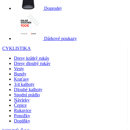
Doprodej
Dárkové poukazy
CYKLISTIKA
Dresy krátký rukáv
Dresy dlouhý rukáv
Vesty
Bundy
Kraťasy
3/4 kalhoty
Dlouhé kalhoty
Spodní prádlo
Návleky
Čepice
Rukavice
Ponožky
Doplňky