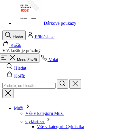
Dárkové poukazy
Přihlásit se
Hledat
Košík
Váš košík je prázdný
Volat
Menu
Zavřít
Hledat
Košík
Muži
Vše v kategorii Muži
Cyklistika
Vše v kategorii Cyklistika