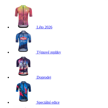
Léto 2026
Týmové repliky
Doprodej
Speciální edice