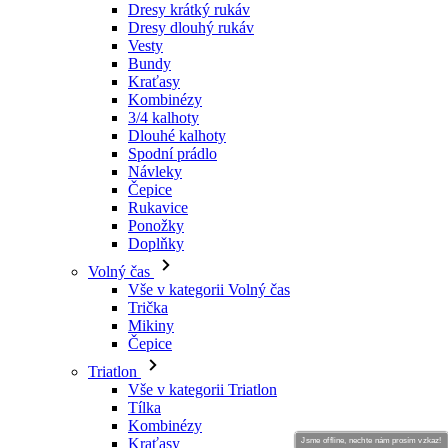
Dresy krátký rukáv
Dresy dlouhý rukáv
Vesty
Bundy
Kraťasy
Kombinézy
3/4 kalhoty
Dlouhé kalhoty
Spodní prádlo
Návleky
Čepice
Rukavice
Ponožky
Doplňky
Volný čas
Vše v kategorii Volný čas
Trička
Mikiny
Čepice
Triatlon
Vše v kategorii Triatlon
Tílka
Kombinézy
Kraťasy
Jsme offline, nechte nám prosím vzkaz!