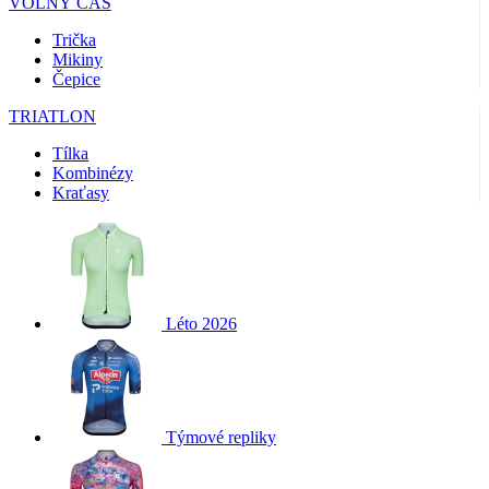
VOLNÝ ČAS
Trička
Mikiny
Čepice
TRIATLON
Tílka
Kombinézy
Kraťasy
Léto 2026
Týmové repliky