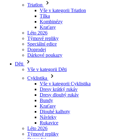
Triatlon
Vše v kategorii Triatlon
Tílka
Kombinézy
Kraťasy
Léto 2026
Týmové repliky
Speciální edice
Doprodej
Dárkové poukazy
Děti
Vše v kategorii Děti
Cyklistika
Vše v kategorii Cyklistika
Dresy krátký rukáv
Dresy dlouhý rukáv
Bundy
Kraťasy
Dlouhé kalhoty
Návleky
Rukavice
Léto 2026
Týmové repliky