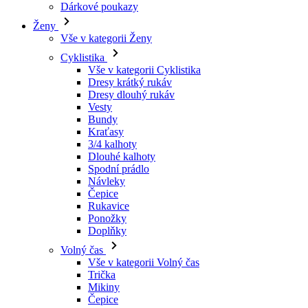
Dárkové poukazy
Ženy
Vše v kategorii Ženy
Cyklistika
Vše v kategorii Cyklistika
Dresy krátký rukáv
Dresy dlouhý rukáv
Vesty
Bundy
Kraťasy
3/4 kalhoty
Dlouhé kalhoty
Spodní prádlo
Návleky
Čepice
Rukavice
Ponožky
Doplňky
Volný čas
Vše v kategorii Volný čas
Trička
Mikiny
Čepice