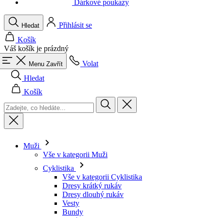
Dárkové poukazy
Přihlásit se
Hledat
Košík
Váš košík je prázdný
Volat
Menu
Zavřít
Hledat
Košík
Muži
Vše v kategorii Muži
Cyklistika
Vše v kategorii Cyklistika
Dresy krátký rukáv
Dresy dlouhý rukáv
Vesty
Bundy