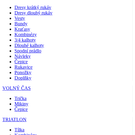
Dresy krátký rukáv
Dresy dlouhý rukáv
Vesty
Bundy
Kraťasy
Kombinézy
3/4 kalhoty
Dlouhé kalhoty
Spodní prádlo
Návleky
Čepice
Rukavice
Ponožky
Doplňky
VOLNÝ ČAS
Trička
Mikiny
Čepice
TRIATLON
Tílka