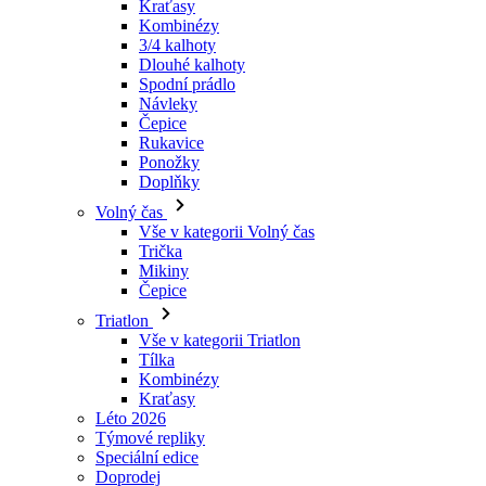
Kraťasy
Kombinézy
3/4 kalhoty
Dlouhé kalhoty
Spodní prádlo
Návleky
Čepice
Rukavice
Ponožky
Doplňky
Volný čas
Vše v kategorii Volný čas
Trička
Mikiny
Čepice
Triatlon
Vše v kategorii Triatlon
Tílka
Kombinézy
Kraťasy
Léto 2026
Týmové repliky
Speciální edice
Doprodej