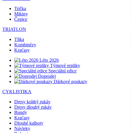
Trička
Mikiny
Čepice
TRIATLON
Tílka
Kombinézy
Kraťasy
Léto 2026
Týmové repliky
Speciální edice
Doprodej
Dárkové poukazy
CYKLISTIKA
Dresy krátký rukáv
Dresy dlouhý rukáv
Bundy
Kraťasy
Dlouhé kalhoty
Návleky