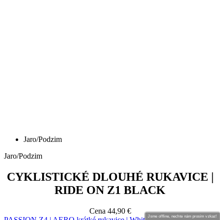
Jaro/Podzim
Jaro/Podzim
CYKLISTICKÉ DLOUHÉ RUKAVICE |
RIDE ON Z1 BLACK
Cena
44,90 €
Jsme offline, nechte nám prosím vzkaz!
PASSION Z4 | AERO krátké rukavice | White