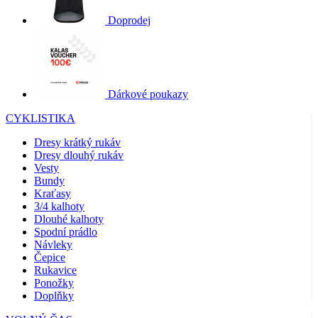
Doprodej
Dárkové poukazy
CYKLISTIKA
Dresy krátký rukáv
Dresy dlouhý rukáv
Vesty
Bundy
Kraťasy
3/4 kalhoty
Dlouhé kalhoty
Spodní prádlo
Návleky
Čepice
Rukavice
Ponožky
Doplňky