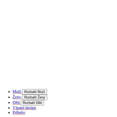
product[40001957]
www.kalaswear.sk
1 rok
používateľ
product[40000884]
www.kalaswear.sk
1 rok
product[40001992]
www.kalaswear.sk
1 rok
product[40001955]
www.kalaswear.sk
1 rok
product[40001956]
www.kalaswear.sk
1 rok
product[40001980]
www.kalaswear.sk
1 rok
product[40001959]
www.kalaswear.sk
1 rok
product[40001971]
www.kalaswear.sk
1 rok
product[40001887]
www.kalaswear.sk
1 rok
product[40001865]
www.kalaswear.sk
1 rok
product[40003304]
www.kalaswear.sk
1 rok
__Secure-YNID
.youtube.com
5
mesiacov
Muži
Rozbalit Muži
4 týždne
Ženy
Rozbalit Ženy
product[40001945]
www.kalaswear.sk
1 rok
Děti
Rozbalit Děti
Vlastní design
product[40001968]
www.kalaswear.sk
1 rok
Príbehy
product[40002009]
www.kalaswear.sk
1 rok