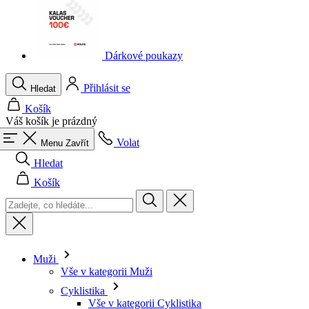
Dárkové poukazy
Přihlásit se
Hledat
Košík
Váš košík je prázdný
Volat
Menu
Zavřít
Hledat
Košík
Muži
Vše v kategorii Muži
Cyklistika
Vše v kategorii Cyklistika