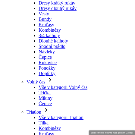
Dresy krátký rukáv
Dresy dlouhý rukáv
Vesty
Bundy
Kraťasy
Kombinézy
3/4 kalhoty
Dlouhé kalhoty
Spodní prádlo
Návleky
Čepice
Rukavice
Ponožky
Doplňky
Volný čas
Vše v kategorii Volný čas
Trička
Mikiny
Čepice
Triatlon
Vše v kategorii Triatlon
Tílka
Kombinézy
Kraťasy
Jsme offline, nechte nám prosím vzkaz!