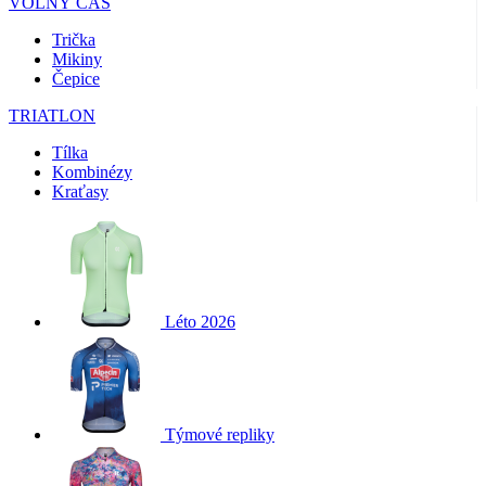
VOLNÝ ČAS
Trička
Mikiny
Čepice
TRIATLON
Tílka
Kombinézy
Kraťasy
Léto 2026
Týmové repliky