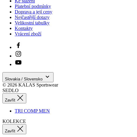
Ke stažení
Platební podmínky
Doprava a její ceny
Nejčastější dotazy
Velikostní tabulky
Kontakty
Vrácení zboží
Slovakia / Slovensko
© 2026 KALAS Sportswear
SEDLO
Zavřít
TRI COMP MEN
KOLEKCE
Zavřít