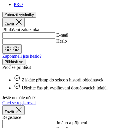
PRO
Zobrazit výsledky
Zavřít
Přihlášení zákazníka
E-mail
Heslo
Zapomněli jste heslo?
Přihlásit se
Proč se přihlásit
Získáte přístup do sekce s historií objednávek.
Ušetříte čas při vyplňovaní doručovacích údajů.
Ještě nemáte účet?
Chci se registrovat
Zavřít
Registrace
Jméno a příjmení