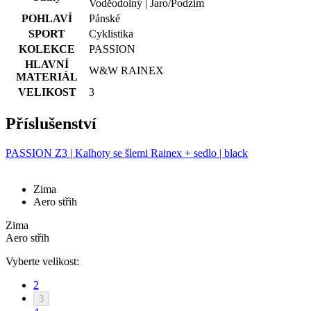
Voděodolný | Jaro/Podzim
T
POHLAVÍ
Pánské
u
i
SPORT
Cyklistika
KOLEKCE
PASSION
HLAVNÍ
r
W&W RAINEX
MATERIÁL
p
S
VELIKOST
3
č
Příslušenství
j
Google
š
PASSION Z3 | Kalhoty se šlemi Rainex + sedlo | black
Privacy Policy
d
p
Zima
Aero střih
p
Zima
s
Aero střih
_se20session
www.kalaswear.sk
1 rok
Vyberte velikost:
c
2
u
3