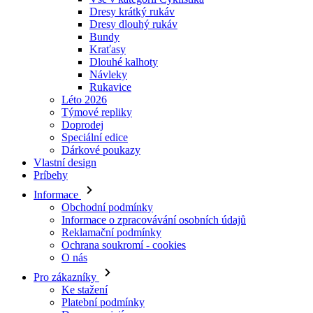
Dresy krátký rukáv
Dresy dlouhý rukáv
Bundy
Kraťasy
Dlouhé kalhoty
Návleky
Rukavice
Léto 2026
Týmové repliky
Doprodej
Speciální edice
Dárkové poukazy
Vlastní design
Príbehy
Informace
Obchodní podmínky
Informace o zpracovávání osobních údajů
Reklamační podmínky
Ochrana soukromí - cookies
O nás
Pro zákazníky
Ke stažení
Platební podmínky