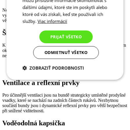
môžu príslušné informácie skombinovať s
ďalšími údajmi, ktoré ste im poskytli alebo
Nepostradatelným funkčním prvkem bundy je vysoký límec s
ktoré od vás získali, keď ste používali ich
vyztužením a podšitý příjemným materiálem, který chrání před
větrem a chladem.
služby.
Viac informácií
Široký spodní lem
PRIJAŤ VŠETKO
K celkovému komfortu přispívá i široký a elastický lem na spodním
okraji, který drží bundu na svém místě, čímž zabraňuje
ODMIETNUŤ VŠETKO
nepříjemnému vyhrnování během jízdy a pomáhá udržet teplo.
ZOBRAZIŤ PODROBNOSTI
Potrebné cookies
Analytické
Ventilace a reflexní prvky
cookies
Pro účinnější ventilaci jsou na bundě strategicky umístěné prodyšné
vsadky, které se nachází na zadních částech rukávů. Nezbytnou
součástí bundy jsou i dynamické reflexní prvky pro větší bezpečnost
Marketingové
Funkcie
při snížené viditelnosti.
cookies
Voděodolná kapsička