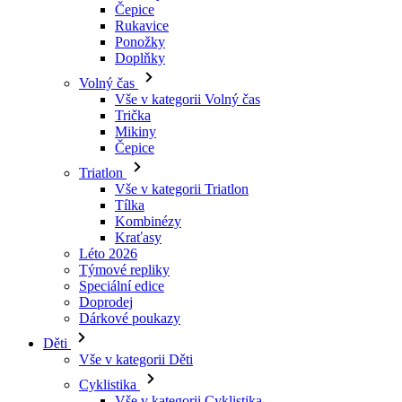
Čepice
Rukavice
Ponožky
Doplňky
Volný čas
Vše v kategorii Volný čas
Trička
Mikiny
Čepice
Triatlon
Vše v kategorii Triatlon
Tílka
Kombinézy
Kraťasy
Léto 2026
Týmové repliky
Speciální edice
Doprodej
Dárkové poukazy
Děti
Vše v kategorii Děti
Cyklistika
Vše v kategorii Cyklistika