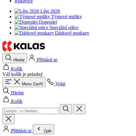
Rukavice
Léto 2026
Týmové repliky
Doprodej
Speciální edice
Dárkové poukazy
Přihlásit se
Hledat
Košík
Váš košík je prázdný
Volat
Menu
Zavřít
Hledat
Košík
Přihlásit se
Zpět