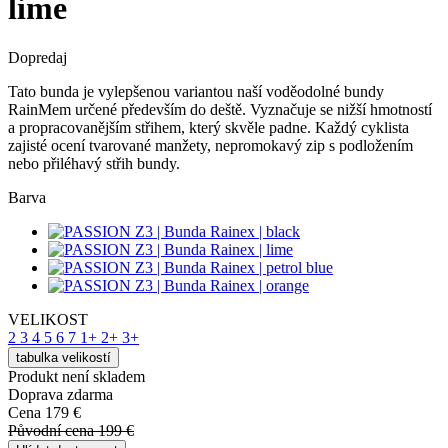
lime
Dopredaj
Tato bunda je vylepšenou variantou naší voděodolné bundy
RainMem určené především do deště. Vyznačuje se nižší hmotností
a propracovanějším střihem, který skvěle padne. Každý cyklista
zajisté ocení tvarované manžety, nepromokavý zip s podložením
nebo přiléhavý střih bundy.
Barva
VELIKOST
2
3
4
5
6
7
1+
2+
3+
tabulka velikostí
Produkt není skladem
Doprava zdarma
Cena
179 €
Původní cena
199 €