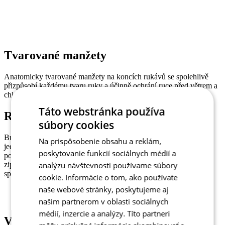
Tvarované manžety
Anatomicky tvarované manžety na koncích rukávů se spolehlivě
přizpůsobí každému tvaru ruky a účinně ochrání ruce před větrem a
chladem na exponovaných místech.
Táto webstránka používa
Robustní zip
súbory cookies
Bunda je vybavena robustním zipem, který lze pohodlně ovládat
Na prispôsobenie obsahu a reklám,
jednou rukou za jízdy. Robustnost zipu v kombinaci s vnitřním
poskytovanie funkcií sociálnych médií a
podložením pomáhá udržet teplo v chladném počasí. Oba konce
zipů jsou vybaveny krytkami, z nichž spodní zabraňuje poškození
analýzu návštevnosti používame súbory
spodního dílu a horní slouží proti oděru brady.
cookie. Informácie o tom, ako používate
naše webové stránky, poskytujeme aj
našim partnerom v oblasti sociálnych
médií, inzercie a analýzy. Títo partneri
Vysoký límec