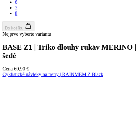
Jaro/Podzim
Aero střih
Jaro/Podzim
Aero střih
Vyberte velikost:
37-39
40-42
43-45