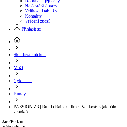
Doprava a její ceny
Nejčastější dotazy
Velikostní tabulky
Kontakty
Vrácení zboží
Přihlásit se
Skladová kolekcia
Muži
Cyklistika
Bundy
PASSION Z3 | Bunda Rainex | lime | Velikost: 3
(aktuální
stránka)
Jaro/Podzim
Větruodolný