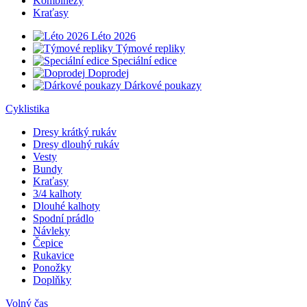
Kombinézy
Kraťasy
Léto 2026
Týmové repliky
Speciální edice
Doprodej
Dárkové poukazy
Cyklistika
Dresy krátký rukáv
Dresy dlouhý rukáv
Vesty
Bundy
Kraťasy
3/4 kalhoty
Dlouhé kalhoty
Spodní prádlo
Návleky
Čepice
Rukavice
Ponožky
Doplňky
Volný čas