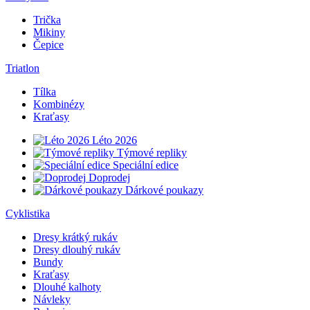
Trička
Mikiny
Čepice
Triatlon
Tílka
Kombinézy
Kraťasy
Léto 2026
Týmové repliky
Speciální edice
Doprodej
Dárkové poukazy
Cyklistika
Dresy krátký rukáv
Dresy dlouhý rukáv
Bundy
Kraťasy
Dlouhé kalhoty
Návleky