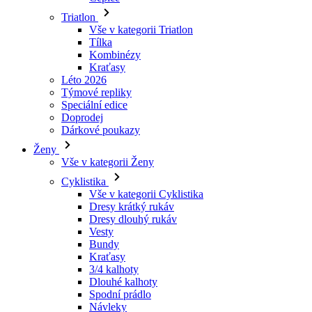
Triatlon
Vše v kategorii Triatlon
Tílka
Kombinézy
Kraťasy
Léto 2026
Týmové repliky
Speciální edice
Doprodej
Dárkové poukazy
Ženy
Vše v kategorii Ženy
Cyklistika
Vše v kategorii Cyklistika
Dresy krátký rukáv
Dresy dlouhý rukáv
Vesty
Bundy
Kraťasy
3/4 kalhoty
Dlouhé kalhoty
Spodní prádlo
Návleky