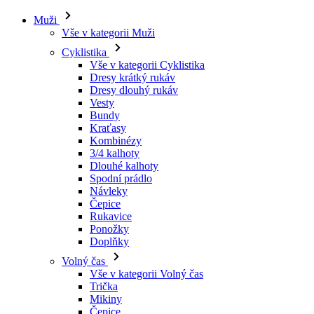
Muži
Vše v kategorii Muži
Cyklistika
Vše v kategorii Cyklistika
Dresy krátký rukáv
Dresy dlouhý rukáv
Vesty
Bundy
Kraťasy
Kombinézy
3/4 kalhoty
Dlouhé kalhoty
Spodní prádlo
Návleky
Čepice
Rukavice
Ponožky
Doplňky
Volný čas
Vše v kategorii Volný čas
Trička
Mikiny
Čepice