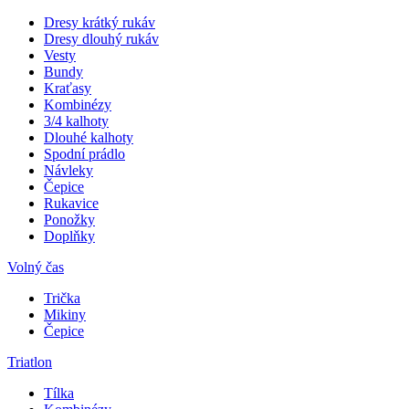
Dresy krátký rukáv
Dresy dlouhý rukáv
Vesty
Bundy
Kraťasy
Kombinézy
3/4 kalhoty
Dlouhé kalhoty
Spodní prádlo
Návleky
Čepice
Rukavice
Ponožky
Doplňky
Volný čas
Trička
Mikiny
Čepice
Triatlon
Tílka