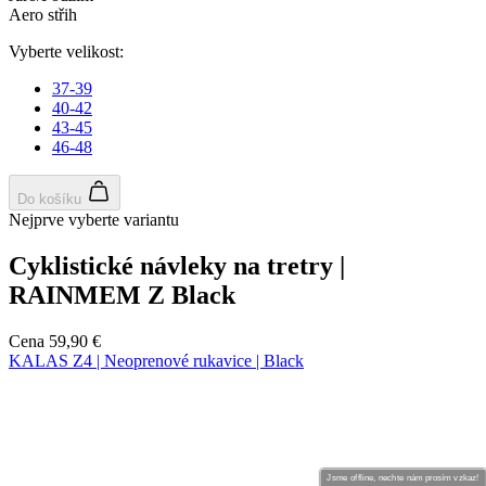
Jsme offline, nechte nám prosím vzkaz!