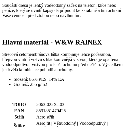
Nezaradené cookies
Součástí dresu je lehký voděodolný sáček na telefon, klíče nebo
peníze, který se uvnitř kapsy dá připnout ke karabině a tím ochrání
Vaše cennosti před ztrátou nebo navlhnutím.
Hlavní materiál - W&W RAINEX
Potrebné cookies
Analytické cookies
Marketingové cookies
Funkcie
Strečová celomembránová látka kombinuje lehce počesanou,
hřejivou vnitřní vrstvu s hladkou vnější vrstvou, která je opatřena
Nezaradené cookies
vodoodpudivou vrstvou pro lepší ochranu před deštěm. Výsledkem
je skvělá kombinace pohodlí a ochrany.
Nevyhnutne potrebné súbory cookie umožňujú
základné funkcie webovej lokality, ako prihlásenie
Složení: 86% PES, 14% EA
používateľa a správa účtu. Webová lokalita sa nedá
Gramáž: 255 g/m2
správne používať bez nevyhnutne potrebných
súborov cookie.
Poskytovateľ
/
Uplynutie
Meno
Doména
platnosti
TODO
2063-022X--03
EAN
PHPSESSID
8591851479425
Cookies
PHP.net
relácie
www.kalaswear.sk
Střih
Aero střih
a
Aero fit | Větruodolný | Vodoodpudivý |
Štítky
j