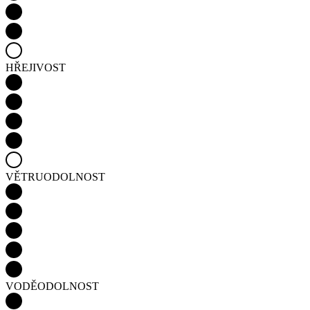
HŘEJIVOST
VĚTRUODOLNOST
VODĚODOLNOST