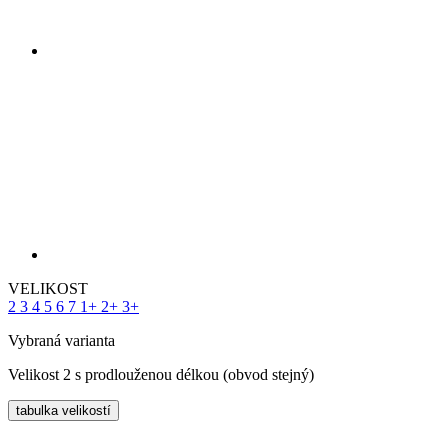
VELIKOST
2
3
4
5
6
7
1+
2+
3+
Vybraná varianta
Velikost 2 s prodlouženou délkou (obvod stejný)
tabulka velikostí
Skladom 3 ks
k expedici do 1 dne
Doprava zdarma
Cena
179 €
PŘIDAT DO KOŠÍKU