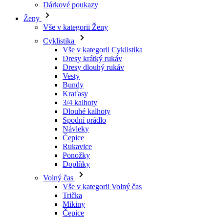
Vše v kategorii Cyklistika
Dresy krátký rukáv
Dresy dlouhý rukáv
Vesty
Bundy
Kraťasy
3/4 kalhoty
Dlouhé kalhoty
Spodní prádlo
Návleky
Čepice
Rukavice
Ponožky
Doplňky
Volný čas
Vše v kategorii Volný čas
Trička
Mikiny
Čepice
Triatlon
Vše v kategorii Triatlon
Tílka
Kombinézy