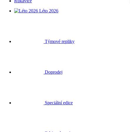
Rukavice
Léto 2026
Týmové repliky
Doprodej
Speciální edice
Dárkové poukazy
Přihlásit se
Hledat
Košík