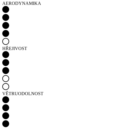
HŘEJIVOST
VĚTRUODOLNOST
VODĚODOLNOST