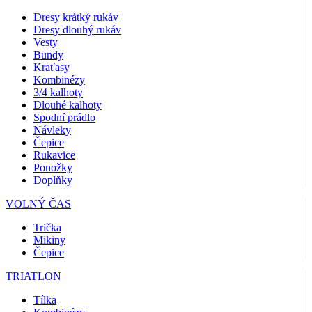
Dresy krátký rukáv
Dresy dlouhý rukáv
Vesty
Bundy
Kraťasy
Kombinézy
3/4 kalhoty
Dlouhé kalhoty
Spodní prádlo
Návleky
Čepice
Rukavice
Ponožky
Doplňky
VOLNÝ ČAS
Trička
Mikiny
Čepice
TRIATLON
Tílka