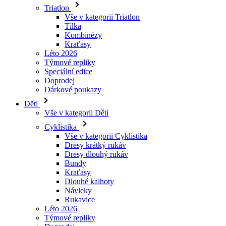
Kraťasy
Léto 2026
Týmové repliky
Speciální edice
Doprodej
Dárkové poukazy
Děti
Vše v kategorii Děti
Cyklistika
Vše v kategorii Cyklistika
Dresy krátký rukáv
Dresy dlouhý rukáv
Bundy
Kraťasy
Dlouhé kalhoty
Návleky
Rukavice
Léto 2026
Týmové repliky
Doprodej
Speciální edice
Dárkové poukazy
Vlastní design
Príbehy