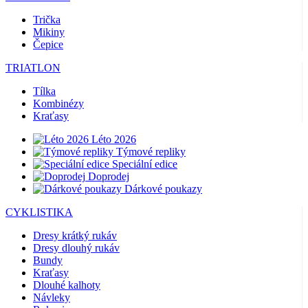
Trička
Mikiny
Čepice
TRIATLON
Tílka
Kombinézy
Kraťasy
Léto 2026
Týmové repliky
Speciální edice
Doprodej
Dárkové poukazy
CYKLISTIKA
Dresy krátký rukáv
Dresy dlouhý rukáv
Bundy
Kraťasy
Dlouhé kalhoty
Návleky