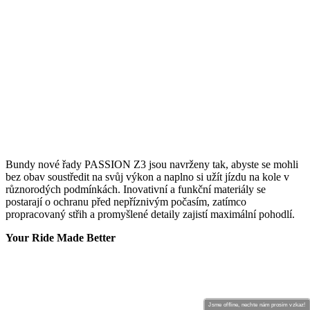
Bundy nové řady PASSION Z3 jsou navrženy tak, abyste se mohli
bez obav soustředit na svůj výkon a naplno si užít jízdu na kole v
různorodých podmínkách. Inovativní a funkční materiály se
postarají o ochranu před nepříznivým počasím, zatímco
propracovaný střih a promyšlené detaily zajistí maximální pohodlí.
Your Ride Made Better
Jsme offline, nechte nám prosím vzkaz!