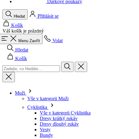
Váš košík je prázdný
Volat
Menu
Zavřít
Hledat
Košík
Muži
Vše v kategorii Muži
Cyklistika
Vše v kategorii Cyklistika
Dresy krátký rukáv
Dresy dlouhý rukáv
Vesty
Bundy
Kraťasy
Kombinézy
3/4 kalhoty
Dlouhé kalhoty
Spodní prádlo