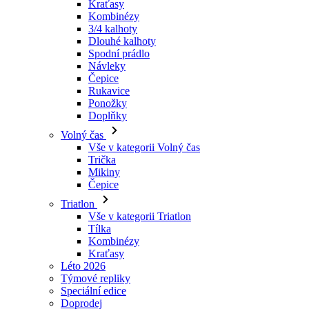
Návleky
Čepice
Rukavice
Ponožky
Doplňky
Volný čas
Vše v kategorii Volný čas
Trička
Mikiny
Čepice
Triatlon
Vše v kategorii Triatlon
Tílka
Kombinézy
Kraťasy
Léto 2026
Týmové repliky
Speciální edice
Doprodej
Dárkové poukazy
Ženy
Vše v kategorii Ženy
Cyklistika