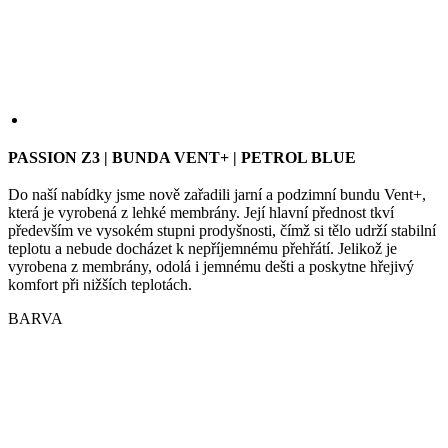
PASSION Z3 | BUNDA VENT+ | PETROL BLUE
Do naší nabídky jsme nově zařadili jarní a podzimní bundu Vent+,
která je vyrobená z lehké membrány. Její hlavní přednost tkví
především ve vysokém stupni prodyšnosti, čímž si tělo udrží stabilní
teplotu a nebude docházet k nepříjemnému přehřátí. Jelikož je
vyrobena z membrány, odolá i jemnému dešti a poskytne hřejivý
komfort při nižších teplotách.
BARVA