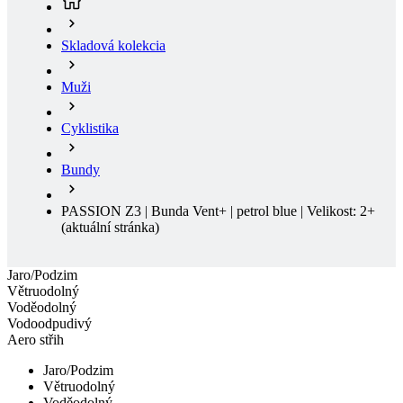
Muži
Cyklistika
Bundy
PASSION Z3 | Bunda Vent+ | petrol blue | Velikost: 2+
(aktuální stránka)
Jaro/Podzim
Větruodolný
Voděodolný
Vodoodpudivý
Aero střih
Jaro/Podzim
Větruodolný
Voděodolný
Vodoodpudivý
Doprava zdarma
Aero střih