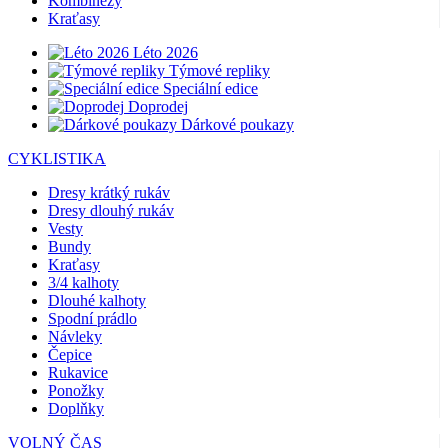
Kombinézy
Kraťasy
Léto 2026
Týmové repliky
Speciální edice
Doprodej
Dárkové poukazy
CYKLISTIKA
Dresy krátký rukáv
Dresy dlouhý rukáv
Vesty
Bundy
Kraťasy
3/4 kalhoty
Dlouhé kalhoty
Spodní prádlo
Návleky
Čepice
Rukavice
Ponožky
Doplňky
VOLNÝ ČAS