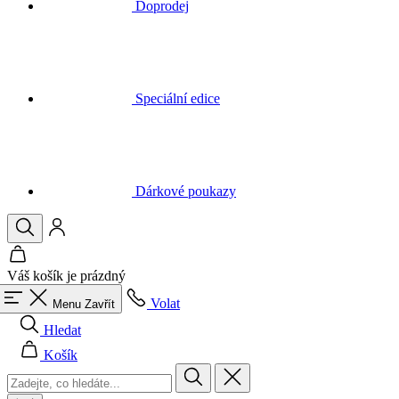
Speciální edice
Dárkové poukazy
Váš košík je prázdný
Volat
Menu
Zavřít
Hledat
Košík
Muži
Vše v kategorii Muži