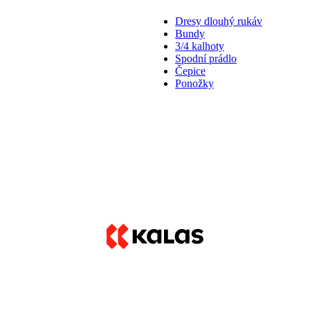
Dresy dlouhý rukáv
Bundy
3/4 kalhoty
Spodní prádlo
Čepice
Ponožky