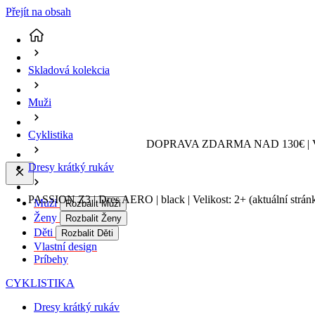
Přejít na obsah
Skladová kolekcia
Muži
Cyklistika
DOPRAVA ZDARMA NAD 130€ | 
Dresy krátký rukáv
PASSION Z3 | Dres AERO | black | Velikost: 2+
(aktuální strán
Muži
Rozbalit Muži
Ženy
Rozbalit Ženy
Děti
Rozbalit Děti
Vlastní design
Príbehy
CYKLISTIKA
Dresy krátký rukáv