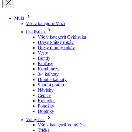
Cyklistika
Vše v kategorii Cyklistika
Dresy krátký rukáv
Dresy dlouhý rukáv
Vesty
Bundy
Kraťasy
Kombinézy
3/4 kalhoty
Dlouhé kalhoty
Spodní prádlo
Návleky
Čepice
Rukavice
Ponožky
Doplňky
Volný čas
Vše v kategorii Volný čas
Trička
Mikiny
Čepice
Triatlon
Vše v kategorii Triatlon