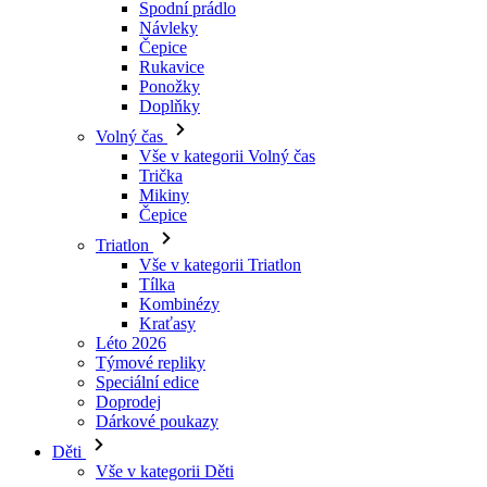
Doplňky
Volný čas
Vše v kategorii Volný čas
Trička
Mikiny
Čepice
Triatlon
Vše v kategorii Triatlon
Tílka
Kombinézy
Kraťasy
Léto 2026
Týmové repliky
Speciální edice
Doprodej
Dárkové poukazy
Děti
Vše v kategorii Děti
Cyklistika
Vše v kategorii Cyklistika
Dresy krátký rukáv
Dresy dlouhý rukáv
Bundy