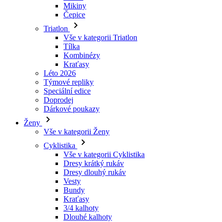
Tílka
Kombinézy
Kraťasy
Léto 2026
Týmové repliky
Speciální edice
Doprodej
Dárkové poukazy
Ženy
Vše v kategorii Ženy
Cyklistika
Vše v kategorii Cyklistika
Dresy krátký rukáv
Dresy dlouhý rukáv
Vesty
Bundy
Kraťasy
3/4 kalhoty
Dlouhé kalhoty
Spodní prádlo
Návleky
Čepice
Rukavice
Ponožky