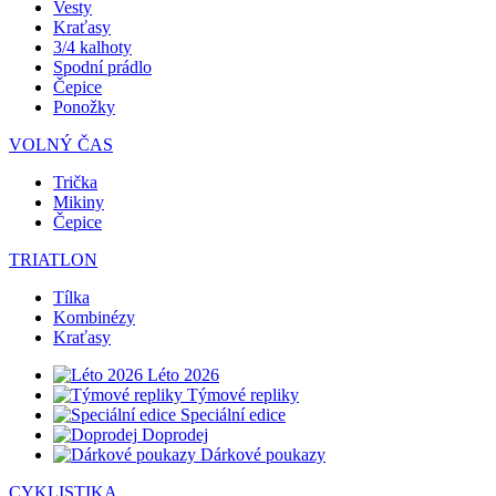
Vesty
Kraťasy
3/4 kalhoty
Spodní prádlo
Čepice
Ponožky
VOLNÝ ČAS
Trička
Mikiny
Čepice
TRIATLON
Tílka
Kombinézy
Kraťasy
Léto 2026
Týmové repliky
Speciální edice
Doprodej
Dárkové poukazy
CYKLISTIKA