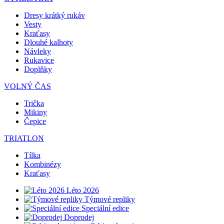
Dresy krátký rukáv
Vesty
Kraťasy
Dlouhé kalhoty
Návleky
Rukavice
Doplňky
VOLNÝ ČAS
Trička
Mikiny
Čepice
TRIATLON
Tílka
Kombinézy
Kraťasy
Léto 2026
Týmové repliky
Speciální edice
Doprodej