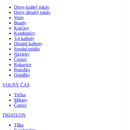
Dresy krátký rukáv
Dresy dlouhý rukáv
Vesty
Bundy
Kraťasy
Kombinézy
3/4 kalhoty
Dlouhé kalhoty
Spodní prádlo
Návleky
Čepice
Rukavice
Ponožky
Doplňky
VOLNÝ ČAS
Trička
Mikiny
Čepice
TRIATLON
Tílka