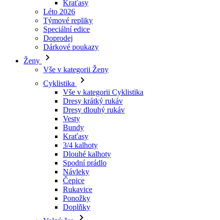
Dárkové poukazy
Ženy
Vše v kategorii Ženy
Cyklistika
Vše v kategorii Cyklistika
Dresy krátký rukáv
Dresy dlouhý rukáv
Vesty
Bundy
Kraťasy
3/4 kalhoty
Dlouhé kalhoty
Spodní prádlo
Návleky
Čepice
Rukavice
Ponožky
Doplňky
Volný čas
Vše v kategorii Volný čas
Trička
Mikiny
Čepice