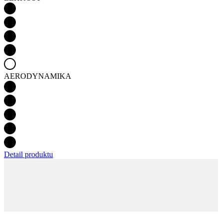
AERODYNAMIKA
Detail produktu
PASSION Z3 | DRES AERO | INDIGO PURPLE |
DÁMSKÝ
HLÍDAT DOSTUPNOST