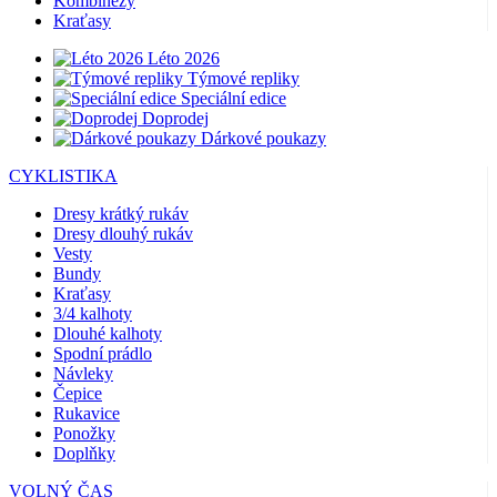
Kombinézy
Kraťasy
Léto 2026
Týmové repliky
Speciální edice
Doprodej
Dárkové poukazy
CYKLISTIKA
Dresy krátký rukáv
Dresy dlouhý rukáv
Vesty
Bundy
Kraťasy
3/4 kalhoty
Dlouhé kalhoty
Spodní prádlo
Návleky
Čepice
Rukavice
Ponožky
Doplňky
VOLNÝ ČAS