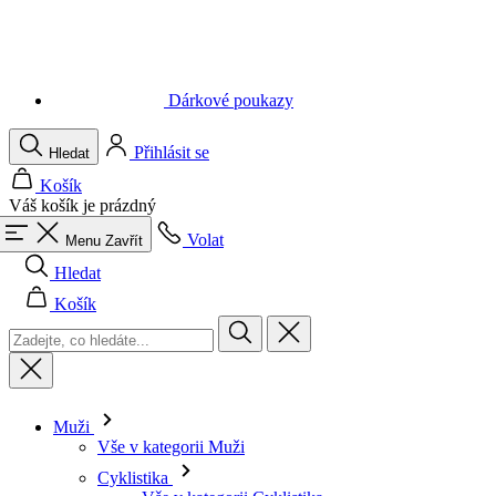
Dárkové poukazy
Přihlásit se
Hledat
Košík
Váš košík je prázdný
Volat
Menu
Zavřít
Hledat
Košík
Muži
Vše v kategorii Muži
Cyklistika
Vše v kategorii Cyklistika
Dresy krátký rukáv
Dresy dlouhý rukáv
Vesty
Bundy