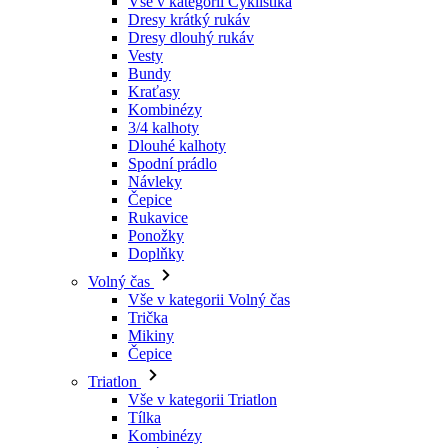
Kraťasy
Kombinézy
3/4 kalhoty
Dlouhé kalhoty
Spodní prádlo
Návleky
Čepice
Rukavice
Ponožky
Doplňky
Volný čas
Vše v kategorii Volný čas
Trička
Mikiny
Čepice
Triatlon
Vše v kategorii Triatlon
Tílka
Kombinézy
Kraťasy
Léto 2026
Týmové repliky
Speciální edice
Doprodej