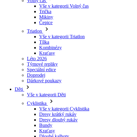
Triatlon
Vše v kategorii Triatlon
Tílka
Kombinézy
Kraťasy
Léto 2026
Týmové repliky
Speciální edice
Doprodej
Dárkové poukazy
Děti
Vše v kategorii Děti
Cyklistika
Vše v kategorii Cyklistika
Dresy krátký rukáv
Dresy dlouhý rukáv
Bundy
Kraťasy
Dlouhé kalhoty
Návleky
Rukavice
Léto 2026
Týmové repliky