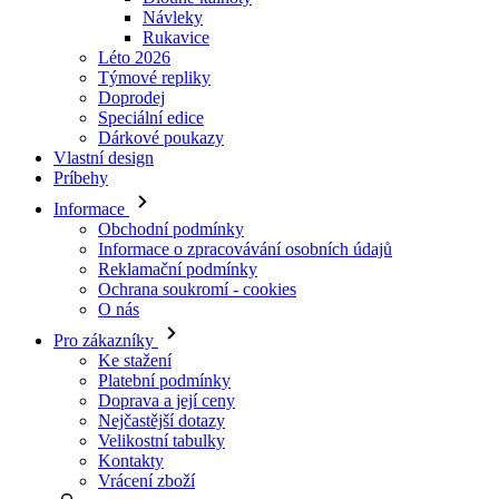
Doprodej
Speciální edice
Dárkové poukazy
Vlastní design
Príbehy
Informace
Obchodní podmínky
Informace o zpracovávání osobních údajů
Reklamační podmínky
Ochrana soukromí - cookies
O nás
Pro zákazníky
Ke stažení
Platební podmínky
Doprava a její ceny
Nejčastější dotazy
Velikostní tabulky
Kontakty
Vrácení zboží
Přihlásit se