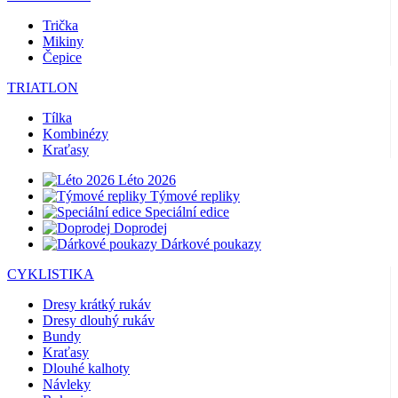
Trička
Mikiny
Čepice
TRIATLON
Tílka
Kombinézy
Kraťasy
Léto 2026
Týmové repliky
Speciální edice
Doprodej
Dárkové poukazy
CYKLISTIKA
Dresy krátký rukáv
Dresy dlouhý rukáv
Bundy
Kraťasy
Dlouhé kalhoty
Návleky