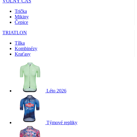
VOLNÝ ČAS
Trička
Mikiny
Čepice
TRIATLON
Tílka
Kombinézy
Kraťasy
Léto 2026
Týmové repliky