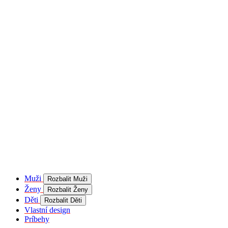
product[40001957]
www.kalaswear.sk
1 rok
používateľ
product[40000884]
www.kalaswear.sk
1 rok
product[40001992]
www.kalaswear.sk
1 rok
product[40001955]
www.kalaswear.sk
1 rok
product[40001956]
www.kalaswear.sk
1 rok
product[40001980]
www.kalaswear.sk
1 rok
product[40001959]
www.kalaswear.sk
1 rok
product[40001971]
www.kalaswear.sk
1 rok
product[40001887]
www.kalaswear.sk
1 rok
product[40001865]
www.kalaswear.sk
1 rok
product[40003304]
www.kalaswear.sk
1 rok
__Secure-YNID
.youtube.com
5
mesiacov
Muži
Rozbalit Muži
4 týždne
Ženy
Rozbalit Ženy
product[40001945]
www.kalaswear.sk
1 rok
Děti
Rozbalit Děti
Vlastní design
product[40001968]
www.kalaswear.sk
1 rok
Príbehy
product[40002009]
www.kalaswear.sk
1 rok