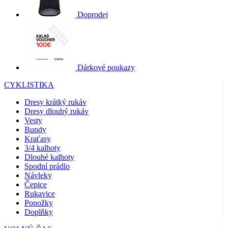
Doprodej
Dárkové poukazy
CYKLISTIKA
Dresy krátký rukáv
Dresy dlouhý rukáv
Vesty
Bundy
Kraťasy
3/4 kalhoty
Dlouhé kalhoty
Spodní prádlo
Návleky
Čepice
Rukavice
Ponožky
Doplňky