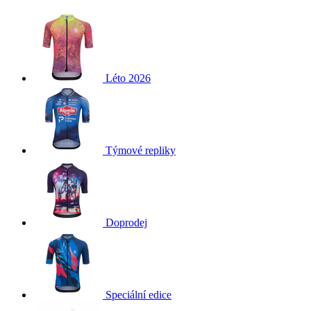
Léto 2026
Týmové repliky
Doprodej
Speciální edice