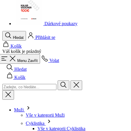
Dárkové poukazy
Přihlásit se
Hledat
Košík
Váš košík je prázdný
Volat
Menu
Zavřít
Hledat
Košík
Muži
Vše v kategorii Muži
Cyklistika
Vše v kategorii Cyklistika