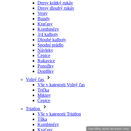
Dresy krátký rukáv
Dresy dlouhý rukáv
Vesty
Bundy
Kraťasy
Kombinézy
3/4 kalhoty
Dlouhé kalhoty
Spodní prádlo
Návleky
Čepice
Rukavice
Ponožky
Doplňky
Volný čas
Vše v kategorii Volný čas
Trička
Mikiny
Čepice
Triatlon
Vše v kategorii Triatlon
Tílka
Kombinézy
Kraťasy
Jsme offline, nechte nám prosím vzkaz!