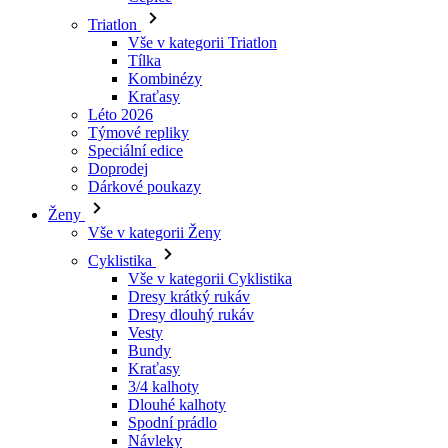
Triatlon
Vše v kategorii Triatlon
Tílka
Kombinézy
Kraťasy
Léto 2026
Týmové repliky
Speciální edice
Doprodej
Dárkové poukazy
Ženy
Vše v kategorii Ženy
Cyklistika
Vše v kategorii Cyklistika
Dresy krátký rukáv
Dresy dlouhý rukáv
Vesty
Bundy
Kraťasy
3/4 kalhoty
Dlouhé kalhoty
Spodní prádlo
Návleky