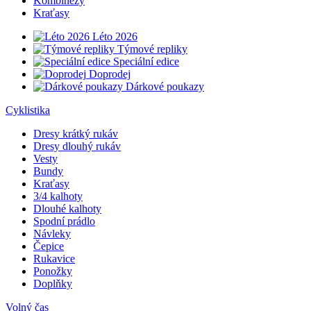
Kombinézy
Kraťasy
Léto 2026
Týmové repliky
Speciální edice
Doprodej
Dárkové poukazy
Cyklistika
Dresy krátký rukáv
Dresy dlouhý rukáv
Vesty
Bundy
Kraťasy
3/4 kalhoty
Dlouhé kalhoty
Spodní prádlo
Návleky
Čepice
Rukavice
Ponožky
Doplňky
Volný čas