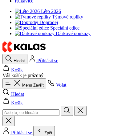
Rukavice
Léto 2026
Týmové repliky
Doprodej
Speciální edice
Dárkové poukazy
Přihlásit se
Hledat
Košík
Váš košík je prázdný
Volat
Menu
Zavřít
Hledat
Košík
Přihlásit se
Zpět