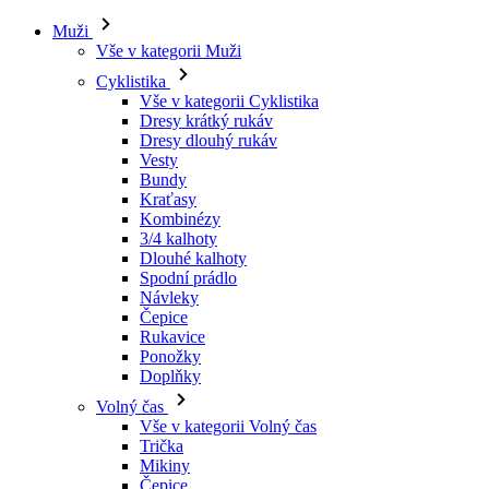
Muži
Vše v kategorii Muži
Cyklistika
Vše v kategorii Cyklistika
Dresy krátký rukáv
Dresy dlouhý rukáv
Vesty
Bundy
Kraťasy
Kombinézy
3/4 kalhoty
Dlouhé kalhoty
Spodní prádlo
Návleky
Čepice
Rukavice
Ponožky
Doplňky
Volný čas
Vše v kategorii Volný čas
Trička
Mikiny
Čepice