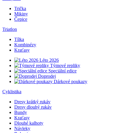
Trička
Mikiny
Čepice
Triatlon
Tílka
Kombinézy
Kraťasy
Léto 2026
Týmové repliky
Speciální edice
Doprodej
Dárkové poukazy
Cyklistika
Dresy krátký rukáv
Dresy dlouhý rukáv
Bundy
Kraťasy
Dlouhé kalhoty
Návleky