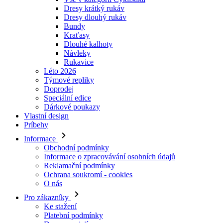
Dresy krátký rukáv
Dresy dlouhý rukáv
Bundy
Kraťasy
Dlouhé kalhoty
Návleky
Rukavice
Léto 2026
Týmové repliky
Doprodej
Speciální edice
Dárkové poukazy
Vlastní design
Príbehy
Informace
Obchodní podmínky
Informace o zpracovávání osobních údajů
Reklamační podmínky
Ochrana soukromí - cookies
O nás
Pro zákazníky
Ke stažení
Platební podmínky