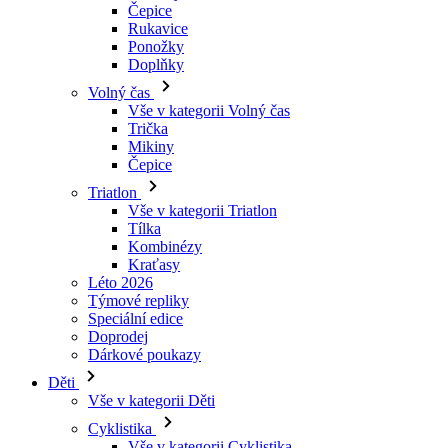
Čepice
Rukavice
Ponožky
Doplňky
Volný čas
Vše v kategorii Volný čas
Trička
Mikiny
Čepice
Triatlon
Vše v kategorii Triatlon
Tílka
Kombinézy
Kraťasy
Léto 2026
Týmové repliky
Speciální edice
Doprodej
Dárkové poukazy
Děti
Vše v kategorii Děti
Cyklistika
Vše v kategorii Cyklistika