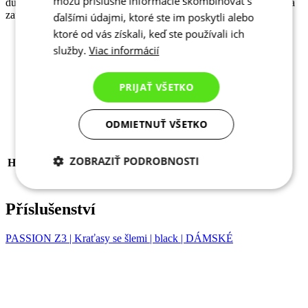
môžu príslušné informácie skombinovať s
důkladněji odvádět pot z těla a zároveň je odolná vůči opotřebení a
zatrhávání.
ďalšími údajmi, ktoré ste im poskytli alebo
ktoré od vás získali, keď ste používali ich
Gramáž: 150g/m2
služby.
Viac informácií
PRIJAŤ VŠETKO
TODO
1036-061X--02
EAN
8591851476950
POHLAVÍ
Dámské
ODMIETNUŤ VŠETKO
SPORT
Cyklistika
KOLEKCE
PASSION
ZOBRAZIŤ PODROBNOSTI
HLAVNÍ MATERIÁL
CARBON Z1
VELIKOST
2
Potrebné cookies
Analytické
cookies
Příslušenství
PASSION Z3 | Kraťasy se šlemi | black | DÁMSKÉ
Marketingové
Funkcie
cookies