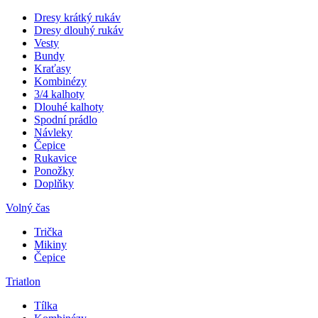
Dresy krátký rukáv
Dresy dlouhý rukáv
Vesty
Bundy
Kraťasy
Kombinézy
3/4 kalhoty
Dlouhé kalhoty
Spodní prádlo
Návleky
Čepice
Rukavice
Ponožky
Doplňky
Volný čas
Trička
Mikiny
Čepice
Triatlon
Tílka