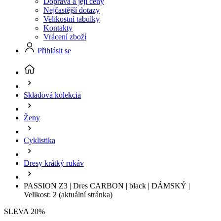
Doprava a její ceny
Nejčastější dotazy
Velikostní tabulky
Kontakty
Vrácení zboží
Přihlásit se
Skladová kolekcia
Ženy
Cyklistika
Dresy krátký rukáv
PASSION Z3 | Dres CARBON | black | DÁMSKÝ |
Velikost: 2
(aktuální stránka)
SLEVA 20%