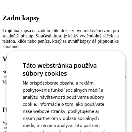
Zadní kapsy
Trojdílná kapsa na zadním dílu dresu v pyramidovém tvaru pro
snadnější přístup. Součástí dresu je lehký voděodolný sáček na
telefon, klíče nebo peníze, který se uvnitř kapsy dá připnout ke
karabině.
Voděodolná kapsička
Táto webstránka používa
Součástí dresu je lehký voděodolný sáček na telefon, klíče nebo
súbory cookies
peníze, který se uvnitř kapsy dá připnout ke karabině a tím ochrání
Vaše cennosti před ztrátou nebo navlhnutím.
Na prispôsobenie obsahu a reklám,
poskytovanie funkcií sociálnych médií a
analýzu návštevnosti používame súbory
cookie. Informácie o tom, ako používate
HLAVNÍ MATERIÁL - CARBON Z1
naše webové stránky, poskytujeme aj
našim partnerom v oblasti sociálnych
Vylepšená verze našeho osvědčeného materiálu Carbon. Lehká,
médií, inzercie a analýzy. Títo partneri
polyesterová tkanina s příměsí karbonového vlákna pomáhá