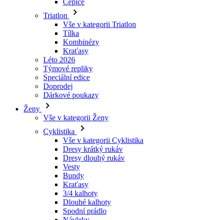
Čepice
Triatlon
Vše v kategorii Triatlon
Tílka
Kombinézy
Kraťasy
Léto 2026
Týmové repliky
Speciální edice
Doprodej
Dárkové poukazy
Ženy
Vše v kategorii Ženy
Cyklistika
Vše v kategorii Cyklistika
Dresy krátký rukáv
Dresy dlouhý rukáv
Vesty
Bundy
Kraťasy
3/4 kalhoty
Dlouhé kalhoty
Spodní prádlo
Návleky