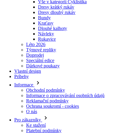
Vše v kategorii Cyklistika
Dresy krátký rukáv
Dresy dlouhý rukáv
Bundy
Kraťasy
Dlouhé kalhoty
Návleky
Rukavice
Léto 2026
Týmové repliky
Doprodej
Speciální edice
Dárkové poukazy
Vlastní design
Príbehy
Informace
Obchodní podmínky
Informace o zpracovávání osobních údajů
Reklamační podmínky
Ochrana soukromí - cookies
O nás
Pro zákazníky
Ke stažení
Platební podmínky