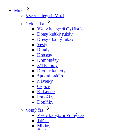
Muži
Vše v kategorii Muži
Cyklistika
Vše v kategorii Cyklistika
Dresy krátký rukáv
Dresy dlouhý rukáv
Vesty
Bundy
Kraťasy
Kombinézy
3/4 kalhoty
Dlouhé kalhoty
Spodní prádlo
Návleky
Čepice
Rukavice
Ponožky
Doplňky
Volný čas
Vše v kategorii Volný čas
Trička
Mikiny