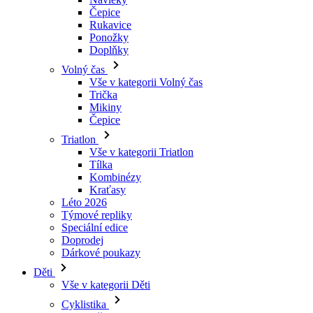
Čepice
Rukavice
Ponožky
Doplňky
Volný čas
Vše v kategorii Volný čas
Trička
Mikiny
Čepice
Triatlon
Vše v kategorii Triatlon
Tílka
Kombinézy
Kraťasy
Léto 2026
Týmové repliky
Speciální edice
Doprodej
Dárkové poukazy
Děti
Vše v kategorii Děti
Cyklistika