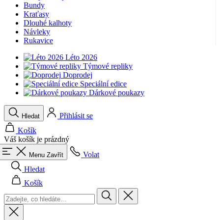
Bundy
product[40001949]
www.kalaswear.sk
1 rok
Kraťasy
Dlouhé kalhoty
product[40001947]
www.kalaswear.sk
1 rok
Návleky
Rukavice
product[40001960]
www.kalaswear.sk
1 rok
product[24054]
www.kalaswear.sk
1 rok
Léto 2026
Týmové repliky
product[40001944]
www.kalaswear.sk
1 rok
Doprodej
Speciální edice
product[40001876]
www.kalaswear.sk
1 rok
Dárkové poukazy
product[40001948]
www.kalaswear.sk
1 rok
product[40001875]
www.kalaswear.sk
1 rok
Přihlásit se
Hledat
Košík
Váš košík je prázdný
Volat
Menu
Zavřít
Hledat
Košík