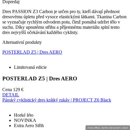
Dopredaj
Dres PASSION Z3 Carbon je určen pro ty, kteří dávají přednost
dresovému úpletu před vysoce elastickými látkami. Tkanina Carbon
se vyznačuje rychlým odvodem potu, čímž pomáhá udržet tělo v
suchu. Díky upnutému střihu a příjemnému materiálu splní tento
dres nejvyšší očekávání každého cyklisty.
Alternativní produkty
POSTERLAD Z5 | Dres AERO
Limitovaná edicie
POSTERLAD Z5 | Dres AERO
Cena
129 €
DETAIL
Pánský cyklistický dres krátký rukáv | PROJECT Z6 Black
Horké léto
NOVINKA
Extra Aero Střih
Jsme offline, nechte nám prosím vzkaz!