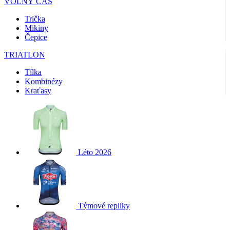
VOLNÝ ČAS
Trička
Mikiny
Čepice
TRIATLON
Tílka
Kombinézy
Kraťasy
Léto 2026
Týmové repliky