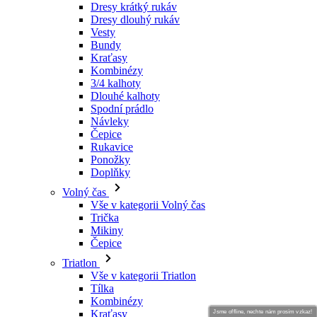
Dresy krátký rukáv
Dresy dlouhý rukáv
Vesty
Bundy
Kraťasy
Kombinézy
3/4 kalhoty
Dlouhé kalhoty
Spodní prádlo
Návleky
Čepice
Rukavice
Ponožky
Doplňky
Volný čas
Vše v kategorii Volný čas
Trička
Mikiny
Čepice
Triatlon
Vše v kategorii Triatlon
Tílka
Kombinézy
Kraťasy
Jsme offline, nechte nám prosím vzkaz!