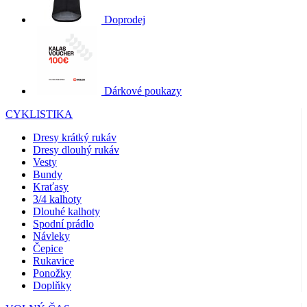
Doprodej
Dárkové poukazy
CYKLISTIKA
Dresy krátký rukáv
Dresy dlouhý rukáv
Vesty
Bundy
Kraťasy
3/4 kalhoty
Dlouhé kalhoty
Spodní prádlo
Návleky
Čepice
Rukavice
Ponožky
Doplňky