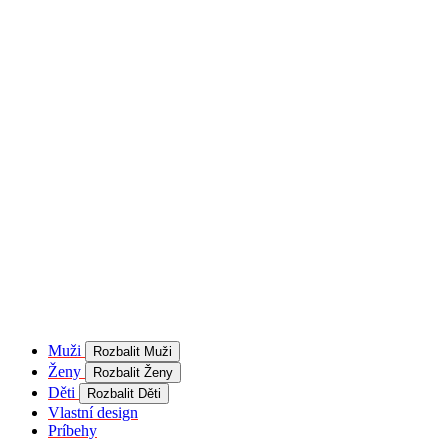
product[40001957]
www.kalaswear.sk
1 rok
používateľ
product[40000884]
www.kalaswear.sk
1 rok
product[40001992]
www.kalaswear.sk
1 rok
product[40001955]
www.kalaswear.sk
1 rok
product[40001956]
www.kalaswear.sk
1 rok
product[40001980]
www.kalaswear.sk
1 rok
product[40001959]
www.kalaswear.sk
1 rok
product[40001971]
www.kalaswear.sk
1 rok
product[40001887]
www.kalaswear.sk
1 rok
product[40001865]
www.kalaswear.sk
1 rok
product[40003304]
www.kalaswear.sk
1 rok
__Secure-YNID
.youtube.com
5
mesiacov
Muži
Rozbalit Muži
4 týždne
Ženy
Rozbalit Ženy
product[40001945]
www.kalaswear.sk
1 rok
Děti
Rozbalit Děti
Vlastní design
product[40001968]
www.kalaswear.sk
1 rok
Príbehy
product[40002009]
www.kalaswear.sk
1 rok