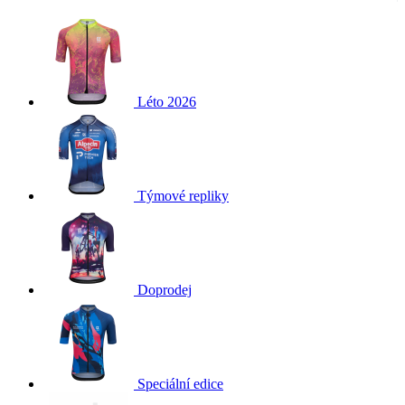
Léto 2026
Týmové repliky
Doprodej
Speciální edice