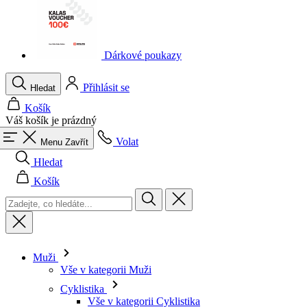
Dárkové poukazy
Přihlásit se
Hledat
Košík
Váš košík je prázdný
Volat
Menu
Zavřít
Hledat
Košík
Muži
Vše v kategorii Muži
Cyklistika
Vše v kategorii Cyklistika