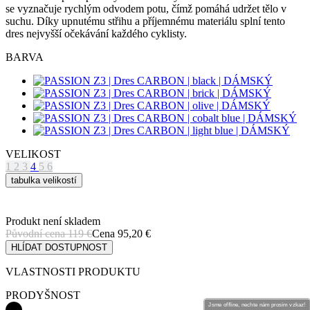
se vyznačuje rychlým odvodem potu, čímž pomáhá udržet tělo v
suchu. Díky upnutému střihu a příjemnému materiálu splní tento
dres nejvyšší očekávání každého cyklisty.
BARVA
VELIKOST
1
2
3
4
5
6
tabulka velikostí
Produkt není skladem
Původní cena
119 €
Cena
95,20 €
HLÍDAT DOSTUPNOST
VLASTNOSTI PRODUKTU
PRODYŠNOST
Jsme offline, nechte nám prosím vzkaz!