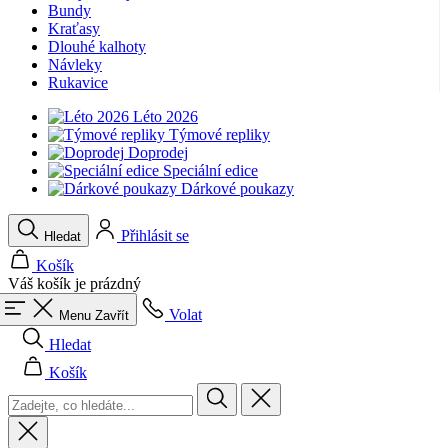
Bundy
product[40001949]
www.kalaswear.sk
1 rok
Kraťasy
Dlouhé kalhoty
product[40001947]
www.kalaswear.sk
1 rok
Návleky
Rukavice
product[40001960]
www.kalaswear.sk
1 rok
product[24054]
www.kalaswear.sk
1 rok
Léto 2026
Týmové repliky
product[40001944]
www.kalaswear.sk
1 rok
Doprodej
Speciální edice
product[40001876]
www.kalaswear.sk
1 rok
Dárkové poukazy
product[40001948]
www.kalaswear.sk
1 rok
product[40001875]
www.kalaswear.sk
1 rok
Přihlásit se
Hledat
Košík
Váš košík je prázdný
Volat
Menu
Zavřít
Hledat
Košík