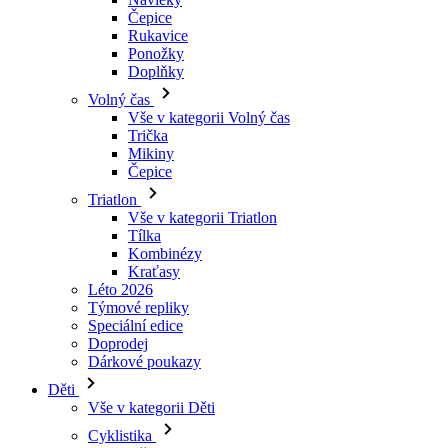
Čepice
Rukavice
Ponožky
Doplňky
Volný čas
Vše v kategorii Volný čas
Trička
Mikiny
Čepice
Triatlon
Vše v kategorii Triatlon
Tílka
Kombinézy
Kraťasy
Léto 2026
Týmové repliky
Speciální edice
Doprodej
Dárkové poukazy
Děti
Vše v kategorii Děti
Cyklistika