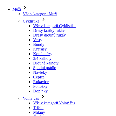
Muži
Vše v kategorii Muži
Cyklistika
Vše v kategorii Cyklistika
Dresy krátký rukáv
Dresy dlouhý rukáv
Vesty
Bundy
Kraťasy
Kombinézy
3/4 kalhoty
Dlouhé kalhoty
Spodní prádlo
Návleky
Čepice
Rukavice
Ponožky
Doplňky
Volný čas
Vše v kategorii Volný čas
Trička
Mikiny