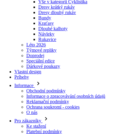
Vše v kategorii Cyklistika
Dresy krátký rukáv
Dresy dlouhý rukáv
Bundy
Kraťasy
Dlouhé kalhoty
Návleky
Rukavice
Léto 2026
Týmové repliky
Doprodej
Speciální edice
Dárkové poukazy
Vlastní design
Príbehy
Informace
Obchodní podmínky
Informace o zpracovávání osobních údajů
Reklamační podmínky
Ochrana soukromí - cookies
O nás
Pro zákazníky
Ke stažení
Platební podmínky