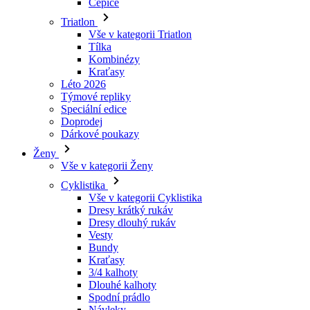
Čepice
Triatlon
Vše v kategorii Triatlon
Tílka
Kombinézy
Kraťasy
Léto 2026
Týmové repliky
Speciální edice
Doprodej
Dárkové poukazy
Ženy
Vše v kategorii Ženy
Cyklistika
Vše v kategorii Cyklistika
Dresy krátký rukáv
Dresy dlouhý rukáv
Vesty
Bundy
Kraťasy
3/4 kalhoty
Dlouhé kalhoty
Spodní prádlo
Návleky